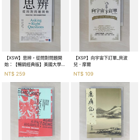
【XSW】思辨，從問對問題開
【XSP】向宇宙下訂單_貝波
始：【暢銷經典版】美國大學邏
兒．摩爾
輯思考聖經_尼爾．布朗, 史都
NT$
259
NT$
109
華．基里, 羅耀宗, 蔡宏明, 黃賓
星