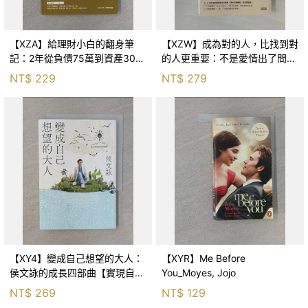
【XZA】給理財小白的翻身筆
【XZW】成為對的人，比找到對
記：2年從負債75萬到資產300
的人更重要：不是愛情出了問
萬，ETF讓我走在財務自由路上_
題，而是認知需要升級！_Mr. P
NT$
229
NT$
279
鐵蛋
【XY4】變成自己想望的大人：
【XYR】Me Before
侯文詠的成長四部曲【實現自
You_Moyes, Jojo
己】_侯文詠
NT$
269
NT$
129