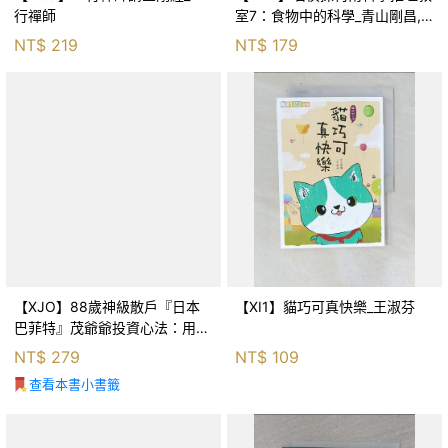
行禪師
室7：食物中的科學_青山剛昌,
Galileo工房, 黃薇嬪
NT$
219
NT$
179
【XJO】88歲神級散戶『日本
【XI1】貓巧可真快樂_王淑芬
巴菲特』茂爺爺投資心法：用
「126法則」滾出18億円資產的
NT$
279
NT$
109
69年股海交易術_藤本茂, 賴惠
查看本書小書籤
鈴