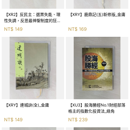
【XR2】反民主：選票失能、理
【XRY】鹿鼎記(五)新修版_金庸
性失調，反思最神聖制度的狂亂
與神話！_傑森‧布倫南, 劉維人
NT$
149
NT$
169
【XRY】連城訣(全)_金庸
【XU3】股海勝經No.1財經部落
格主的指數化投資法_綠角
NT$
149
NT$
239