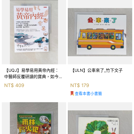
【UQJ】易學易用黃帝內經：
【ULN】公車來了_竹下文子
中醫師反覆研讀的寶典，如今一
般人也能實踐。12條經絡、365
NT$
409
NT$
179
個穴位白話詳解，經之所過，病
查看本書小書籤
之所治。_中里巴人