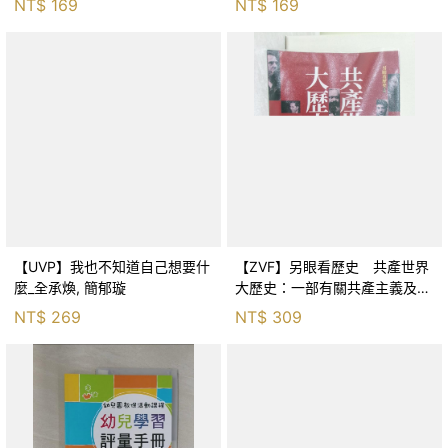
NT$
169
NT$
169
茵
【UVP】我也不知道自己想要什
【ZVF】另眼看歷史 共產世界
麼_全承煥, 簡郁璇
大歷史：一部有關共產主義及共
產黨兩百年的興衰史_呂正理
NT$
269
NT$
309