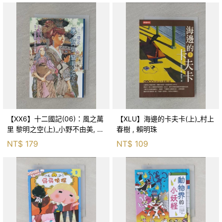
【XX6】十二國記(06)：風之萬
【XLU】海邊的卡夫卡(上)_村上
里 黎明之空(上)_小野不由美, 王
春樹 , 賴明珠
蘊潔
NT$
179
NT$
109