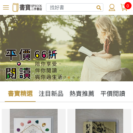
0
書寶精選
注目新品
熱賣推薦
平價閱讀