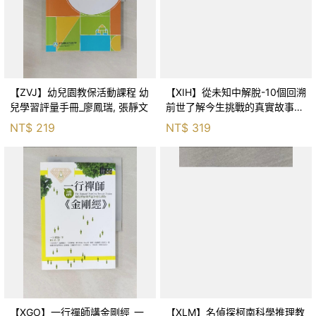
【ZVJ】幼兒園教保活動課程 幼
【XIH】從未知中解脫-10個回溯
兒學習評量手冊_廖鳳瑞, 張靜文
前世了解今生挑戰的真實故事_
羅伯特．舒
NT$
219
NT$
319
【XGO】一行禪師講金剛經_一
【XLM】名偵探柯南科學推理教