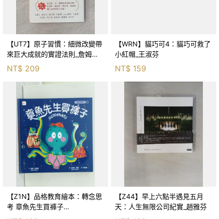
【UT7】原子習慣：細微改變帶
【WRN】貓巧可4：貓巧可救了
來巨大成就的實證法則_詹姆斯‧
小紅帽_王淑芬
克利爾, 蔡世偉
NT$
209
NT$
159
【Z1N】品格教育繪本：轉念思
【Z44】早上六點半遇見五月
考 章魚先生買褲子
天：人生無限公司紀實_趙雅芬
(Octopants)_蘇西‧西尼爾, 黃筱