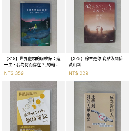
【X1S】世界盡頭的咖啡館：這
【XZ5】餘生是你 晚點沒關係_
一生，我為何而存在？_約翰‧史
黃山料
崔勒基, Elsa
NT$
359
NT$
229