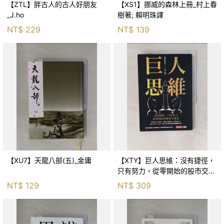
【ZTL】胖古人的古人好朋友
【XS1】挪威的森林上冊_村上春
_J.ho
樹著; 賴明珠譯
NT$
229
NT$
139
【XU7】天龍八部(五)_金庸
【XTY】巨人思維：沒有捷徑，
只有努力，從零開始的股市交易
員_巨人傑
NT$
129
NT$
309