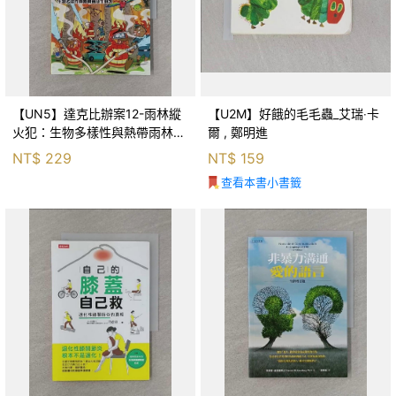
【UN5】達克比辦案12-雨林縱
【U2M】好餓的毛毛蟲_艾瑞‧卡
火犯：生物多樣性與熱帶雨林生
爾 , 鄭明進
態系_柯智元
NT$
229
NT$
159
查看本書小書籤