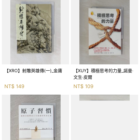
【XRO】射雕英雄傳(一)_金庸
【XUY】積極思考的力量_諾曼‧
文生‧皮爾
NT$
149
NT$
109