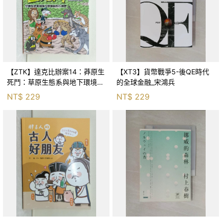
【ZTK】達克比辦案14：莽原生
【XT3】貨幣戰爭5-後QE時代
死鬥：草原生態系與地下環境的
的全球金融_宋鴻兵
生存適應_柯智元
NT$
229
NT$
229