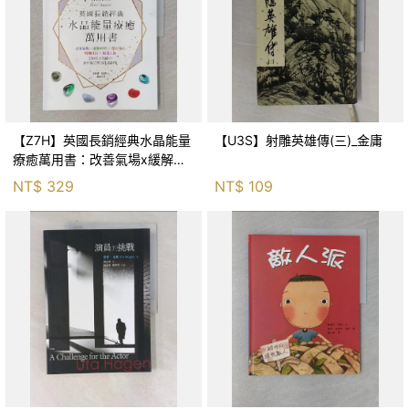
【Z7H】英國長銷經典水晶能量
【U3S】射雕英雄傳(三)_金庸
療癒萬用書：改善氣場x緩解疼
痛x穩定身心x增加財富x促進人
NT$
329
NT$
109
緣，250種水晶礦石給你最完整
的生活對策_菲利