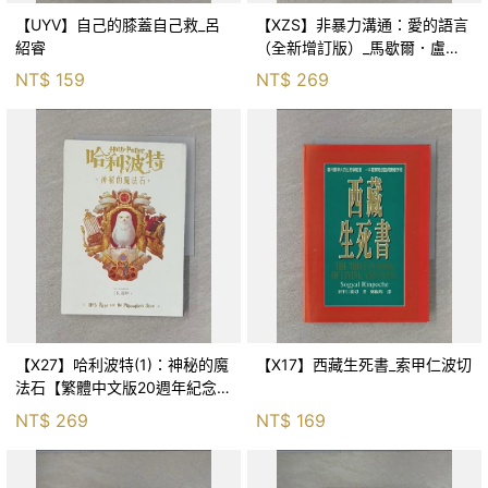
【UYV】自己的膝蓋自己救_呂
【XZS】非暴力溝通：愛的語言
紹睿
（全新增訂版）_馬歇爾．盧森
堡, 蕭寶森
NT$
159
NT$
269
【X27】哈利波特(1)：神秘的魔
【X17】西藏生死書_索甲仁波切
法石【繁體中文版20週年紀念】
_J.K.羅琳, 彭倩文
NT$
269
NT$
169