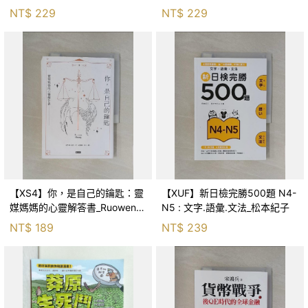
森．海德, 李靜瑤
NT$
229
NT$
229
【XS4】你，是自己的鑰匙：靈
【XUF】新日檢完勝500題 N4-
媒媽媽的心靈解答書_Ruowen
N5 : 文字.語彙.文法_松本紀子
Huang
NT$
189
NT$
239