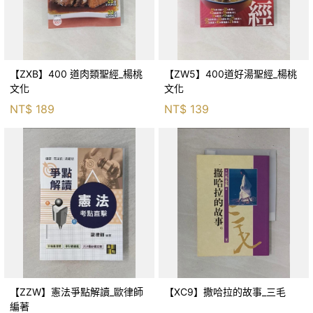
【ZXB】400 道肉類聖經_楊桃
【ZW5】400道好湯聖經_楊桃
文化
文化
NT$
189
NT$
139
【ZZW】憲法爭點解讀_歐律師
【XC9】撒哈拉的故事_三毛
編著