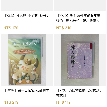
【XL8】茶水間_李美芮, 林芳如
【XMD】別對每件事都有反應-
淡泊一點也無妨，活出快意人生
的99個禪練習！_枡野俊明, 黃
NT$
179
NT$
219
薇嬪
【W3H】第一百個客人_郝廣才
【XQI】源氏物語(四)_紫式部 ,
林文月
NT$
219
NT$
119