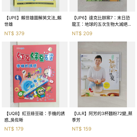
【UPE】賴世雄圖解英文法_賴
【UP6】達克比辦案7：末日恐
世雄
龍王：地球的五次生物大滅絕_
胡妙芬
NT$
379
NT$
209
【UQB】紅豆綠豆碰：手機的誘
【ULR】阿芳的3杯麵粉72變_蔡
惑_吳佐晰
季芳
NT$
179
NT$
159