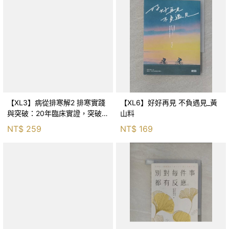
【XL3】病從排寒解2 排寒實踐
【XL6】好好再見 不負遇見_黃
與突破：20年臨床實證，突破排
山料
寒盲點，防治疫毒流感的中醫養
NT$
259
NT$
169
命方略！_李璧如