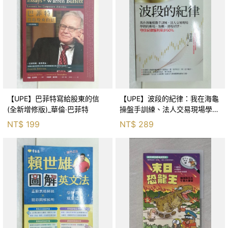
【UPE】巴菲特寫給股東的信
【UPE】波段的紀律：我在海龜
(全新增修版)_華倫‧巴菲特
操盤手訓練、法人交易現場學到
的進場、加碼、退場紀律，守住
NT$
199
NT$
289
紀律獲利至少50％_雷老闆