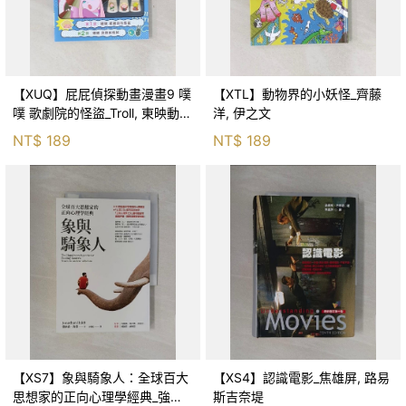
【XUQ】屁屁偵探動畫漫畫9 噗
【XTL】動物界的小妖怪_齊藤
噗 歌劇院的怪盜_Troll, 東映動畫
洋, 伊之文
株式會社, 張東君
NT$
189
NT$
189
【XS7】象與騎象人：全球百大
【XS4】認識電影_焦雄屏, 路易
思想家的正向心理學經典_強納
斯吉奈堤