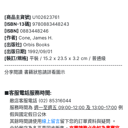
[商品主貨號]
U102623761
[ISBN-13碼]
9780883448243
[ISBN]
0883448246
[作者]
Cone, James H.
[出版社]
Orbis Books
[出版日期]
1992/09/01
[裝訂/規格]
平裝 / 15.2 x 23.5 x 3.2 cm / 普通級
-----------------------------------------------------------
分享閱讀 書籍狀態請詳看圖示
■客服電話服務時間:
敝店客服電話 (02) 85316044
服務時間為
週一至週五 09:00-12:00 及 13:00-17:00
例
假與國定假日公休
其餘時間請使用
線上留言
留下您的訂單資料與疑問 。
由於敝店為多平臺同步販售，
來電請務必告知為
書寶官