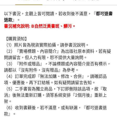
以下書況，主觀上皆可閱讀，若收到後不滿意，『
都可退書
退款
』。
書況補充說明: B自然泛黃書斑、髒污。
【購買須知】
（1）照片皆為現貨實際拍攝，請參書況說明。
（2）『賣場標題、內容簡介』為出版社原本資料，若有疑
問請留言，但人力有限，恕不提供大量詢問。
（3）『附件或贈品』，不論標題或內容簡介是否有標示，
請都以『沒有附件，沒有贈品』為參考。
（4）訂單完成即『無法加購、修改、合併』，請確認品
項、優惠後，再下訂結帳。如有疑問請留言告知。
（5）二手書皆為獨立商品，下訂即刪除該品項，故『取
消』後無法重新訂購，須等系統安排『2個月後』重新上
架。
（6）收到書籍後，若不滿意，或有缺漏，『都可退書退
款』。