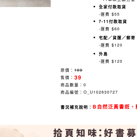
全家付款取貨
-運費 $55
7-11付款取貨
-運費 $60
宅配／貨運／郵寄
-運費 $120
外島
-運費 $120
原價：
169
39
售價：
商品數量：
0
商品編號：
O_U102630727
B自然泛黃書斑、
書況補充說明：