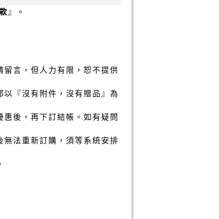
款
』。
請留言，但人力有限，恕不提供
都以『沒有附件，沒有贈品』為
優惠後，再下訂結帳。如有疑問
後無法重新訂購，須等系統安排
。