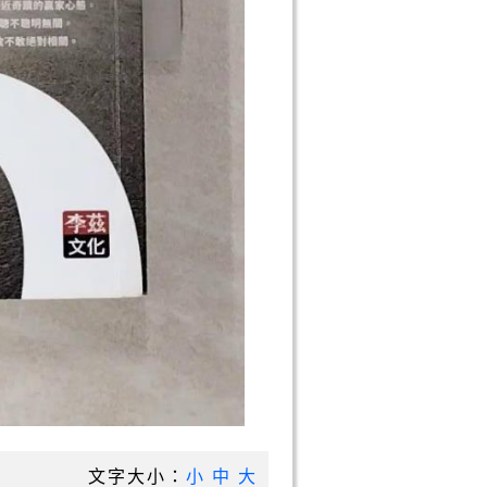
文字大小：
小
中
大