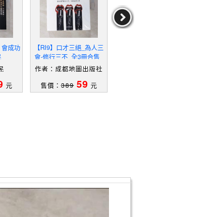
，會成功
【RI9】口才三絕_為人三
【RUV】改變的力量_Alle
【
民
會-修行三不_全3冊合售_
n Hu
活：
簡體_成都地圖出版社 編
場
民
作者：成都地圖出版社
作者：AllenHu
編
9
59
29
元
售價：
389
元
售價：
199
元
售