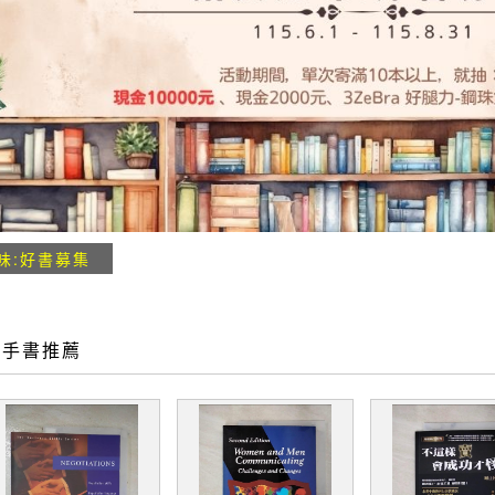
味:好書募集
二手書推薦