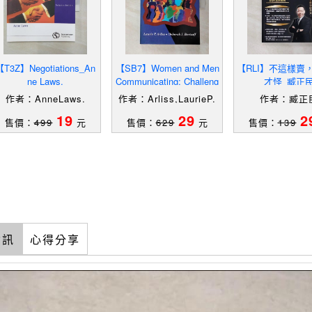
【T3Z】Negotiations_An
【SB7】Women and Men
【RLI】不這樣賣
ne Laws.
Communicating: Challeng
才怪_臧正
es and Changes_Arliss, L
作者：AnneLaws.
作者：Arliss,LaurieP.
作者：臧正
aur
(EDT)/Borisoff,Debora
19
29
2
售價：
499
元
售價：
629
元
售價：
139
hJ./Arliss,LaurieP./Bo
risoff,Debo
資訊
心得分享