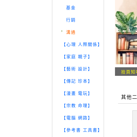
基金
行銷
溝通
【心理 人際關係】
【家庭 親子】
【藝術 設計】
拾頁知
【傳記 珍本】
【漫畫 電玩】
其他
【宗教 命理】
【電腦 網路】
【參考書 工具書】