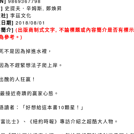
BN]
9869367798
者]
史提夫．辛姆斯, 鄭煥昇
版社]
李茲文化
版日期]
2018/08/01
容簡介]
(出版商制式文字, 不論標題或內容簡介是否有標示
為參考。)
死不是因為掉進水裡，
因為不趕緊想法子爬上岸。
出醜的人狂贏！
則最接近奇蹟的贏家心態。
遜讀者：「好想給這本書10顆星！」
《富比士》、《紐約時報》專訪介紹之超酷大人物。