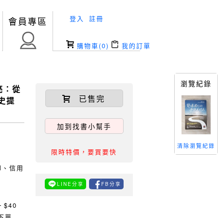
登入
註冊
會員專區
購物車(
0
)
我的訂單
瀏覽紀錄
亮：從
已售完
史提
加到找書小幫手
清除瀏覽紀錄
限時特價，要買要快
TM、信用
LINE分享
FB分享
0
$40
下單