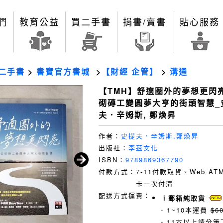
們
教育公益
買二手書
捐書/賣書
貼心服務
二手書
>
書寶官方書城
>
【財經 企管】
>
溝通
【TMH】舒適圈外的夢想更閃
砌磚工變圓夢大亨的街頭智慧_
夫．辛姆斯, 鄭煥昇
作者：
史提夫．辛姆斯,鄭煥昇
出版社：
李茲文化
ISBN：
9789869367790
付款方式：
7-11付款取貨、Web A
卡一次付清
配送方式運費：
ｉ郵箱純取貨
- 1~10本運費
$6
- 11本以上請分筆