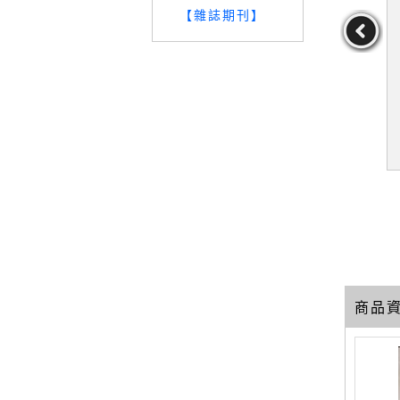
【雜誌期刊】
了，升官又發
【TLW】不必口吐荊棘，
【TOA】聽懂了，升官又
示語到完美
也能自信鋒利_沈熙正
發財：從理解暗示語到完
信服‧客戶
美回話，讓老闆信服‧客
王介安
作者：沈熙正
作者：王介安
你的無往不
戶買單‧同事挺你的無往
49
59
49
術_王介安
不利GAS說話術_王介安
元
售價：
219
元
售價：
189
元
商品