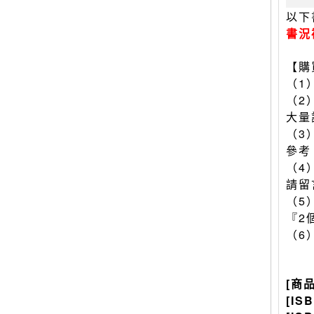
以下
書況
【購
（1
（2
大量
（3
參考
（4
請留
（5
『2
（6
[商
[IS