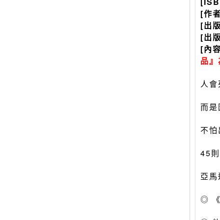
[IS
[作
[出
[出
[內
品』
人會
而是
不怕
45
亞馬
◎ 