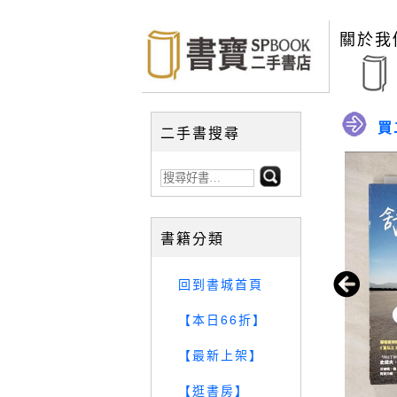
關於我
買
二手書搜尋
書籍分類
回到書城首頁
【本日66折】
【最新上架】
【逛書房】