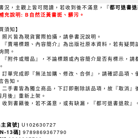
書況，主觀上皆可閱讀，若收到後不滿意，『
都可退書退
補充說明: B自然泛黃書斑、髒污。
買須知】
）照片皆為現貨實際拍攝，請參書況說明。
）『賣場標題、內容簡介』為出版社原本資料，若有疑問
詢問。
）『附件或贈品』，不論標題或內容簡介是否有標示，請
。
）訂單完成即『無法加購、修改、合併』，請確認品項、
言告知。
）二手書皆為獨立商品，下訂即刪除該品項，故『取消』
個月後』重新上架。
）收到書籍後，若不滿意，或有缺漏，『都可退書退款』
品主貨號]
U102630727
BN-13碼]
9789869367790