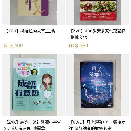
【XC9】撒哈拉的故事_三毛
【ZVR】400道素食家常菜聖經
_楊桃文化
NT$
199
NT$
359
【ZXX】麗雲老師的閱讀小學堂
【VWO】月老營業中1：靈魂功
2：成語有意思_陳麗雲
課_懷疑論者的通靈觀察