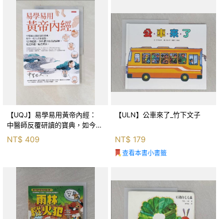
【UQJ】易學易用黃帝內經：
【ULN】公車來了_竹下文子
中醫師反覆研讀的寶典，如今一
般人也能實踐。12條經絡、365
NT$
409
NT$
179
個穴位白話詳解，經之所過，病
查看本書小書籤
之所治。_中里巴人