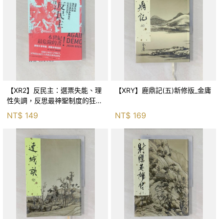
【XR2】反民主：選票失能、理
【XRY】鹿鼎記(五)新修版_金庸
性失調，反思最神聖制度的狂亂
與神話！_傑森‧布倫南, 劉維人
NT$
149
NT$
169