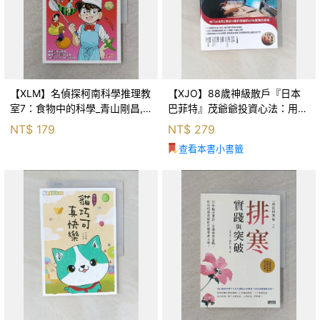
【XLM】名偵探柯南科學推理教
【XJO】88歲神級散戶『日本
室7：食物中的科學_青山剛昌,
巴菲特』茂爺爺投資心法：用
Galileo工房, 黃薇嬪
「126法則」滾出18億円資產的
NT$
179
NT$
279
69年股海交易術_藤本茂, 賴惠
查看本書小書籤
鈴