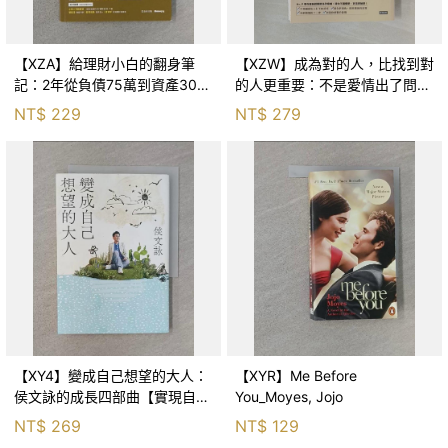
【XZA】給理財小白的翻身筆
【XZW】成為對的人，比找到對
記：2年從負債75萬到資產300
的人更重要：不是愛情出了問
萬，ETF讓我走在財務自由路上_
題，而是認知需要升級！_Mr. P
NT$
229
NT$
279
鐵蛋
【XY4】變成自己想望的大人：
【XYR】Me Before
侯文詠的成長四部曲【實現自
You_Moyes, Jojo
己】_侯文詠
NT$
269
NT$
129