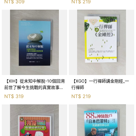
NT$
309
NT$
219
【XIH】從未知中解脫-10個回溯
【XGO】一行禪師講金剛經_一
前世了解今生挑戰的真實故事_
行禪師
羅伯特．舒
NT$
319
NT$
219