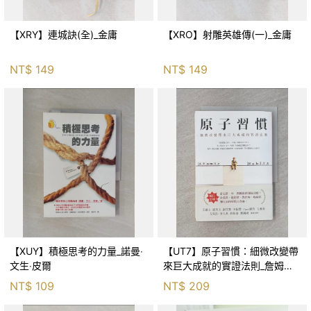
【XRY】連城訣(全)_金庸
【XRO】射雕英雄傳(一)_金庸
NT$
149
NT$
149
【XUY】積極思考的力量_諾曼‧
【UT7】原子習慣：細微改變帶
文生‧皮爾
來巨大成就的實證法則_詹姆斯‧
克利爾, 蔡世偉
NT$
109
NT$
209