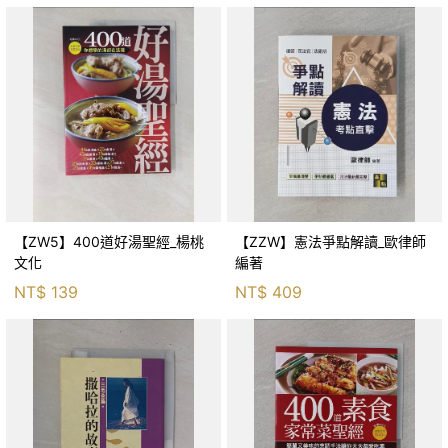
【ZW5】400道好湯聖經_楊桃
【ZZW】憲法爭點解讀_歐律師
文化
編著
NT$
139
NT$
409