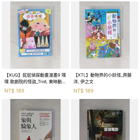
【XUQ】屁屁偵探動畫漫畫9 噗
【XTL】動物界的小妖怪_齊藤
噗 歌劇院的怪盜_Troll, 東映動畫
洋, 伊之文
株式會社, 張東君
NT$
189
NT$
189