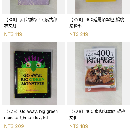
【XQI】源氏物語(四)_紫式部 ,
【ZY9】400道電鍋聖經_楊桃
林文月
編輯部
NT$
119
NT$
219
【ZZE】Go away, big green
【ZXB】400 道肉類聖經_楊桃
monster!_Emberley, Ed
文化
NT$
209
NT$
189