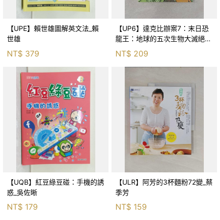
【UPE】賴世雄圖解英文法_賴
【UP6】達克比辦案7：末日恐
世雄
龍王：地球的五次生物大滅絕_
胡妙芬
NT$
379
NT$
209
【UQB】紅豆綠豆碰：手機的誘
【ULR】阿芳的3杯麵粉72變_蔡
惑_吳佐晰
季芳
NT$
179
NT$
159