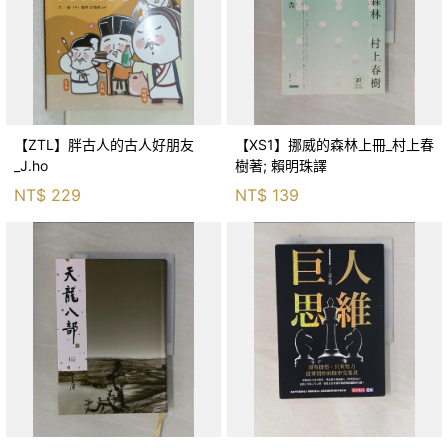
【ZTL】胖古人的古人好朋友
【XS1】挪威的森林上冊_村上春
_J.ho
樹著; 賴明珠譯
NT$
229
NT$
139