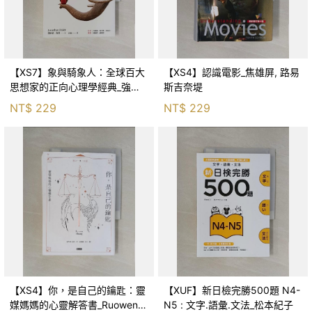
【XS7】象與騎象人：全球百大
【XS4】認識電影_焦雄屏, 路易
思想家的正向心理學經典_強納
斯吉奈堤
森．海德, 李靜瑤
NT$
229
NT$
229
【XS4】你，是自己的鑰匙：靈
【XUF】新日檢完勝500題 N4-
媒媽媽的心靈解答書_Ruowen
N5 : 文字.語彙.文法_松本紀子