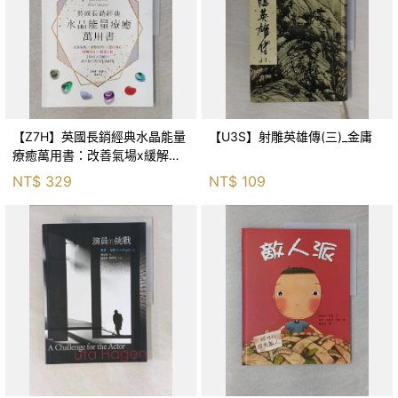
【Z7H】英國長銷經典水晶能量
【U3S】射雕英雄傳(三)_金庸
療癒萬用書：改善氣場x緩解疼
痛x穩定身心x增加財富x促進人
NT$
329
NT$
109
緣，250種水晶礦石給你最完整
的生活對策_菲利