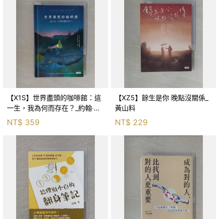
【X1S】世界盡頭的咖啡館：這
【XZ5】餘生是你 晚點沒關係_
一生，我為何而存在？_約翰‧史
黃山料
崔勒基, Elsa
NT$
359
NT$
229