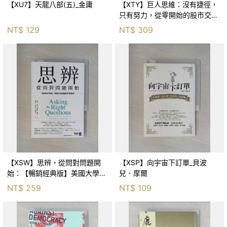
【XU7】天龍八部(五)_金庸
【XTY】巨人思維：沒有捷徑，
只有努力，從零開始的股市交易
員_巨人傑
NT$
129
NT$
309
【XSW】思辨，從問對問題開
【XSP】向宇宙下訂單_貝波
始：【暢銷經典版】美國大學邏
兒．摩爾
輯思考聖經_尼爾．布朗, 史都
NT$
259
NT$
109
華．基里, 羅耀宗, 蔡宏明, 黃賓
星