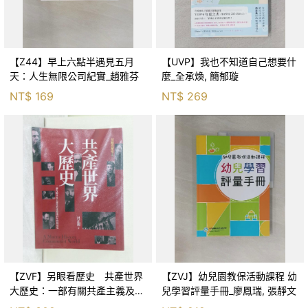
【Z44】早上六點半遇見五月
【UVP】我也不知道自己想要什
天：人生無限公司紀實_趙雅芬
麼_全承煥, 簡郁璇
NT$
169
NT$
269
【ZVF】另眼看歷史 共產世界
【ZVJ】幼兒園教保活動課程 幼
大歷史：一部有關共產主義及共
兒學習評量手冊_廖鳳瑞, 張靜文
產黨兩百年的興衰史_呂正理