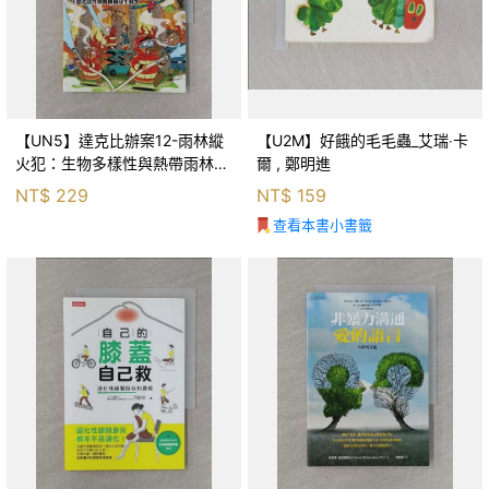
【UN5】達克比辦案12-雨林縱
【U2M】好餓的毛毛蟲_艾瑞‧卡
火犯：生物多樣性與熱帶雨林生
爾 , 鄭明進
態系_柯智元
NT$
229
NT$
159
查看本書小書籤