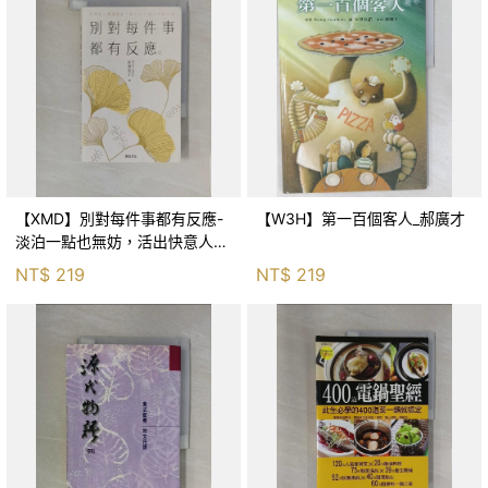
【XMD】別對每件事都有反應-
【W3H】第一百個客人_郝廣才
淡泊一點也無妨，活出快意人生
的99個禪練習！_枡野俊明, 黃
NT$
219
NT$
219
薇嬪