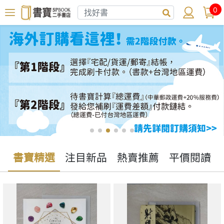
0
書寶精選
注目新品
熱賣推薦
平價閱讀