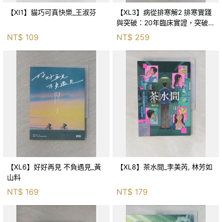
【XI1】貓巧可真快樂_王淑芬
【XL3】病從排寒解2 排寒實踐
與突破：20年臨床實證，突破排
寒盲點，防治疫毒流感的中醫養
NT$
109
NT$
259
命方略！_李璧如
【XL6】好好再見 不負遇見_黃
【XL8】茶水間_李美芮, 林芳如
山料
NT$
169
NT$
179