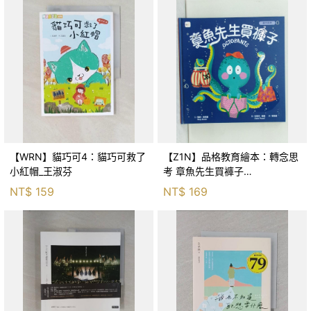
【WRN】貓巧可4：貓巧可救了
【Z1N】品格教育繪本：轉念思
小紅帽_王淑芬
考 章魚先生買褲子
(Octopants)_蘇西‧西尼爾, 黃筱
NT$
159
NT$
169
茵