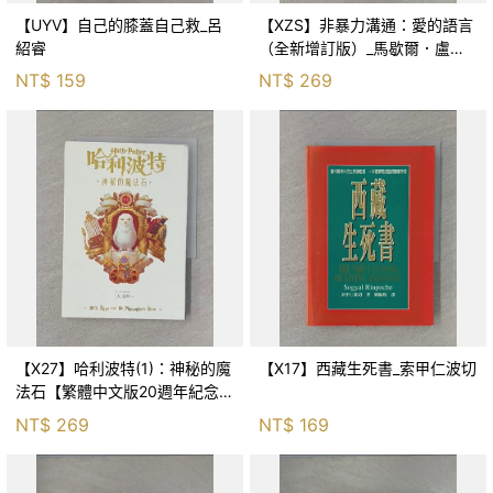
【UYV】自己的膝蓋自己救_呂
【XZS】非暴力溝通：愛的語言
紹睿
（全新增訂版）_馬歇爾．盧森
堡, 蕭寶森
NT$
159
NT$
269
【X27】哈利波特(1)：神秘的魔
【X17】西藏生死書_索甲仁波切
法石【繁體中文版20週年紀念】
_J.K.羅琳, 彭倩文
NT$
269
NT$
169