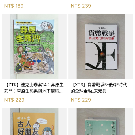
Huang
NT$
189
NT$
239
【ZTK】達克比辦案14：莽原生
【XT3】貨幣戰爭5-後QE時代
死鬥：草原生態系與地下環境的
的全球金融_宋鴻兵
生存適應_柯智元
NT$
229
NT$
229