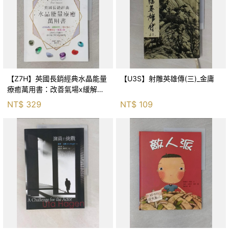
【Z7H】英國長銷經典水晶能量
【U3S】射雕英雄傳(三)_金庸
療癒萬用書：改善氣場x緩解疼
痛x穩定身心x增加財富x促進人
NT$
329
NT$
109
緣，250種水晶礦石給你最完整
的生活對策_菲利