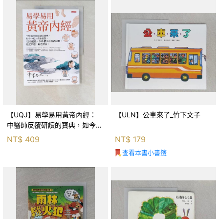
【UQJ】易學易用黃帝內經：
【ULN】公車來了_竹下文子
中醫師反覆研讀的寶典，如今一
般人也能實踐。12條經絡、365
NT$
409
NT$
179
個穴位白話詳解，經之所過，病
查看本書小書籤
之所治。_中里巴人