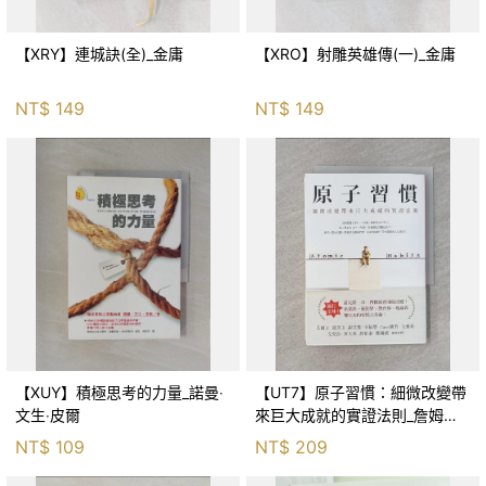
【XRY】連城訣(全)_金庸
【XRO】射雕英雄傳(一)_金庸
NT$
149
NT$
149
【XUY】積極思考的力量_諾曼‧
【UT7】原子習慣：細微改變帶
文生‧皮爾
來巨大成就的實證法則_詹姆斯‧
克利爾, 蔡世偉
NT$
109
NT$
209