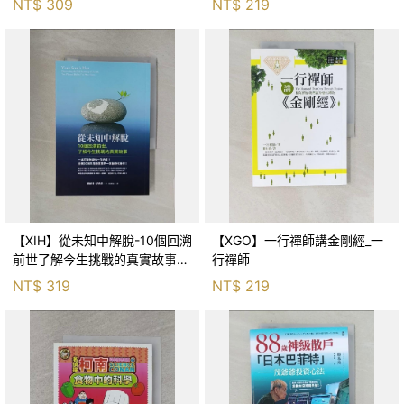
NT$
309
NT$
219
【XIH】從未知中解脫-10個回溯
【XGO】一行禪師講金剛經_一
前世了解今生挑戰的真實故事_
行禪師
羅伯特．舒
NT$
319
NT$
219