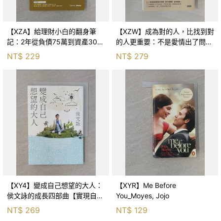
【XZA】給理財小白的翻身筆
【XZW】成為對的人，比找到對
記：2年從負債75萬到資產300
的人更重要：不是愛情出了問
萬，ETF讓我走在財務自由路上_
題，而是認知需要升級！_Mr. P
NT$
229
NT$
279
鐵蛋
【XY4】變成自己想望的大人：
【XYR】Me Before
侯文詠的成長四部曲【實現自
You_Moyes, Jojo
己】_侯文詠
NT$
269
NT$
129