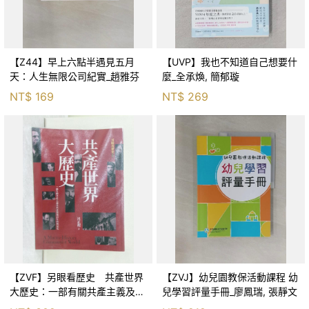
【Z44】早上六點半遇見五月
【UVP】我也不知道自己想要什
天：人生無限公司紀實_趙雅芬
麼_全承煥, 簡郁璇
NT$
169
NT$
269
【ZVF】另眼看歷史 共產世界
【ZVJ】幼兒園教保活動課程 幼
大歷史：一部有關共產主義及共
兒學習評量手冊_廖鳳瑞, 張靜文
產黨兩百年的興衰史_呂正理