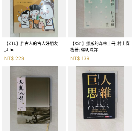
【ZTL】胖古人的古人好朋友
【XS1】挪威的森林上冊_村上春
_J.ho
樹著; 賴明珠譯
NT$
229
NT$
139