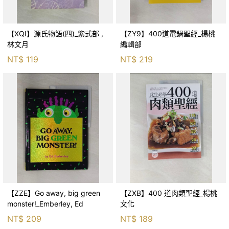
【XQI】源氏物語(四)_紫式部 ,
【ZY9】400道電鍋聖經_楊桃
林文月
編輯部
NT$
119
NT$
219
【ZZE】Go away, big green
【ZXB】400 道肉類聖經_楊桃
monster!_Emberley, Ed
文化
NT$
209
NT$
189