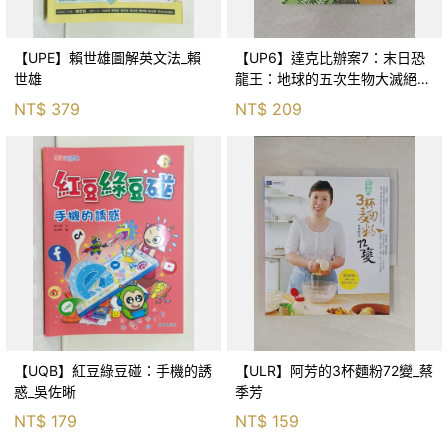
【UPE】賴世雄圖解英文法_賴
【UP6】達克比辦案7：末日恐
世雄
龍王：地球的五次生物大滅絕_
胡妙芬
NT$
379
NT$
209
【UQB】紅豆綠豆碰：手機的誘
【ULR】阿芳的3杯麵粉72變_蔡
惑_吳佐晰
季芳
NT$
179
NT$
159