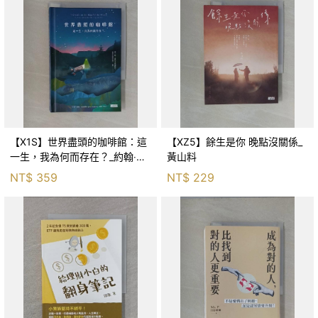
【X1S】世界盡頭的咖啡館：這
【XZ5】餘生是你 晚點沒關係_
一生，我為何而存在？_約翰‧史
黃山料
崔勒基, Elsa
NT$
359
NT$
229