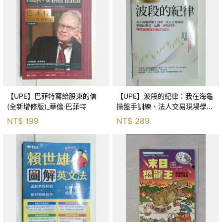
【UPE】巴菲特寫給股東的信
【UPE】波段的紀律：我在海龜
(全新增修版)_華倫‧巴菲特
操盤手訓練、法人交易現場學到
的進場、加碼、退場紀律，守住
NT$
199
NT$
289
紀律獲利至少50％_雷老闆