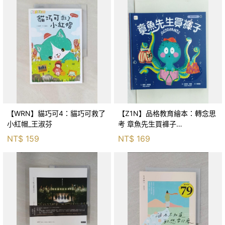
【WRN】貓巧可4：貓巧可救了
【Z1N】品格教育繪本：轉念思
小紅帽_王淑芬
考 章魚先生買褲子
(Octopants)_蘇西‧西尼爾, 黃筱
NT$
159
NT$
169
茵