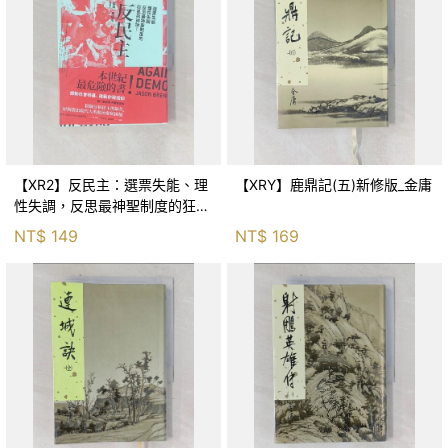
【XR2】反民主：選票失能、理
【XRY】鹿鼎記(五)新修版_金庸
性失調，反思最神聖制度的狂亂
與神話！_傑森‧布倫南, 劉維人
NT$
149
NT$
169