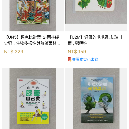
【UN5】達克比辦案12-雨林縱
【U2M】好餓的毛毛蟲_艾瑞‧卡
火犯：生物多樣性與熱帶雨林生
爾 , 鄭明進
態系_柯智元
NT$
229
NT$
159
查看本書小書籤