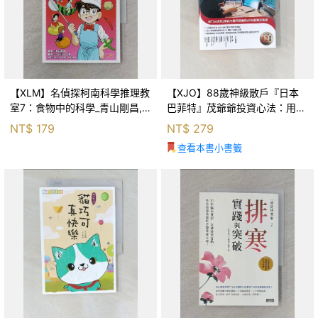
【XLM】名偵探柯南科學推理教
【XJO】88歲神級散戶『日本
室7：食物中的科學_青山剛昌,
巴菲特』茂爺爺投資心法：用
Galileo工房, 黃薇嬪
「126法則」滾出18億円資產的
NT$
179
NT$
279
69年股海交易術_藤本茂, 賴惠
查看本書小書籤
鈴