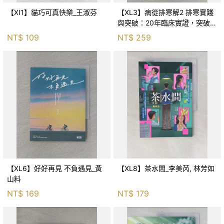
【XI1】貓巧可真快樂_王淑芬
【XL3】病從排寒解2 排寒實踐
與突破：20年臨床實證，突破排
寒盲點，防治疫毒流感的中醫養
NT$
109
NT$
259
命方略！_李璧如
【XL6】好好再見 不負遇見_黃
【XL8】茶水間_李美芮, 林芳如
山料
NT$
169
NT$
179