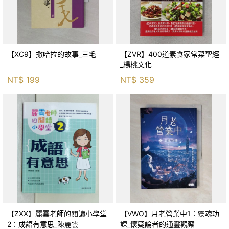
【XC9】撒哈拉的故事_三毛
【ZVR】400道素食家常菜聖經
_楊桃文化
NT$
199
NT$
359
【ZXX】麗雲老師的閱讀小學堂
【VWO】月老營業中1：靈魂功
2：成語有意思_陳麗雲
課_懷疑論者的通靈觀察