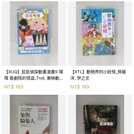
【XUQ】屁屁偵探動畫漫畫9 噗
【XTL】動物界的小妖怪_齊藤
噗 歌劇院的怪盜_Troll, 東映動畫
洋, 伊之文
株式會社, 張東君
NT$
189
NT$
189