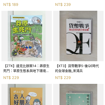
Huang
NT$
189
NT$
239
【ZTK】達克比辦案14：莽原生
【XT3】貨幣戰爭5-後QE時代
死鬥：草原生態系與地下環境的
的全球金融_宋鴻兵
生存適應_柯智元
NT$
229
NT$
229