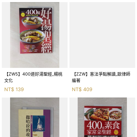
【ZW5】400道好湯聖經_楊桃
【ZZW】憲法爭點解讀_歐律師
文化
編著
NT$
139
NT$
409