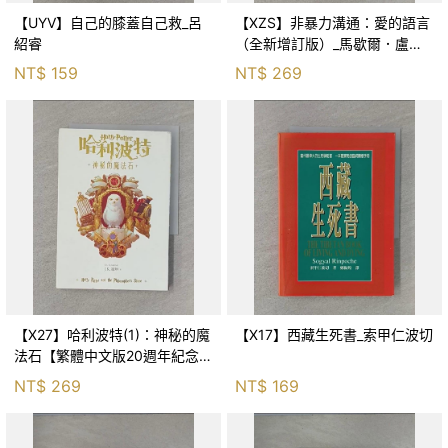
【UYV】自己的膝蓋自己救_呂
【XZS】非暴力溝通：愛的語言
紹睿
（全新增訂版）_馬歇爾．盧森
堡, 蕭寶森
NT$
159
NT$
269
【X27】哈利波特(1)：神秘的魔
【X17】西藏生死書_索甲仁波切
法石【繁體中文版20週年紀念】
_J.K.羅琳, 彭倩文
NT$
269
NT$
169