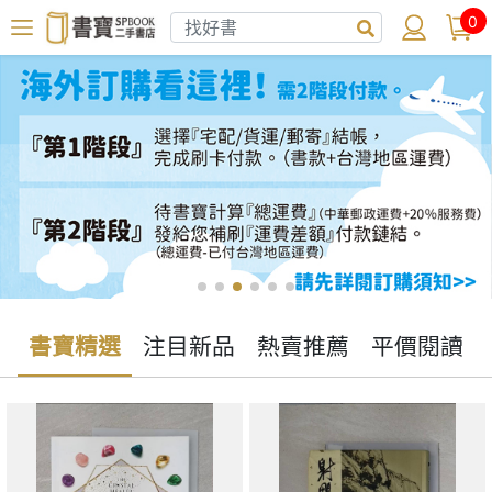
0
書寶精選
注目新品
熱賣推薦
平價閱讀