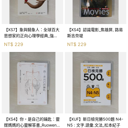
【XS7】象與騎象人：全球百大
【XS4】認識電影_焦雄屏, 路易
思想家的正向心理學經典_強納
斯吉奈堤
森．海德, 李靜瑤
NT$
229
NT$
229
【XS4】你，是自己的鑰匙：靈
【XUF】新日檢完勝500題 N4-
媒媽媽的心靈解答書_Ruowen
N5 : 文字.語彙.文法_松本紀子