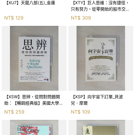
【XU7】天龍八部(五)_金庸
【XTY】巨人思維：沒有捷徑，
只有努力，從零開始的股市交易
員_巨人傑
NT$
129
NT$
309
【XSW】思辨，從問對問題開
【XSP】向宇宙下訂單_貝波
始：【暢銷經典版】美國大學邏
兒．摩爾
輯思考聖經_尼爾．布朗, 史都
NT$
259
NT$
109
華．基里, 羅耀宗, 蔡宏明, 黃賓
星