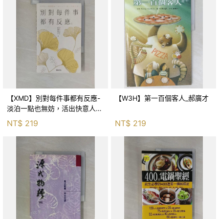
【XMD】別對每件事都有反應-
【W3H】第一百個客人_郝廣才
淡泊一點也無妨，活出快意人生
的99個禪練習！_枡野俊明, 黃
NT$
219
NT$
219
薇嬪