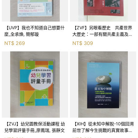
【UVP】我也不知道自己想要什
【ZVF】另眼看歷史 共產世界
麼_全承煥, 簡郁璇
大歷史：一部有關共產主義及共
產黨兩百年的興衰史_呂正理
NT$
269
NT$
309
【ZVJ】幼兒園教保活動課程 幼
【XIH】從未知中解脫-10個回溯
兒學習評量手冊_廖鳳瑞, 張靜文
前世了解今生挑戰的真實故事_
羅伯特．舒