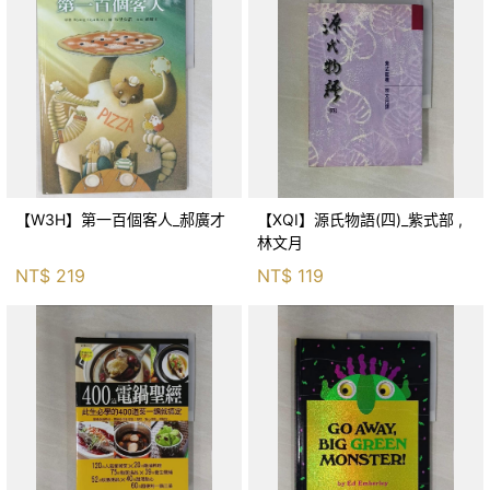
【W3H】第一百個客人_郝廣才
【XQI】源氏物語(四)_紫式部 ,
林文月
NT$
219
NT$
119