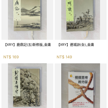
【XRY】鹿鼎記(五)新修版_金庸
【XRY】連城訣(全)_金庸
NT$
169
NT$
149