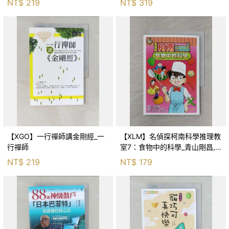
NT$
219
NT$
319
【XGO】一行禪師講金剛經_一
【XLM】名偵探柯南科學推理教
行禪師
室7：食物中的科學_青山剛昌,
Galileo工房, 黃薇嬪
NT$
219
NT$
179