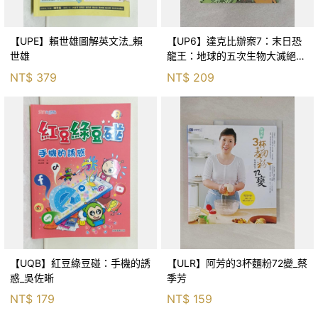
【UPE】賴世雄圖解英文法_賴
【UP6】達克比辦案7：末日恐
世雄
龍王：地球的五次生物大滅絕_
胡妙芬
NT$
379
NT$
209
【UQB】紅豆綠豆碰：手機的誘
【ULR】阿芳的3杯麵粉72變_蔡
惑_吳佐晰
季芳
NT$
179
NT$
159