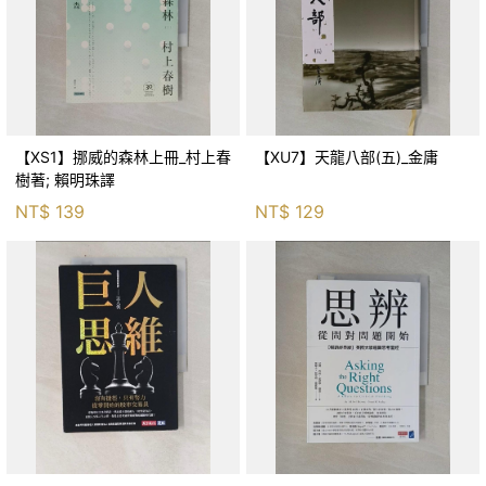
【XS1】挪威的森林上冊_村上春
【XU7】天龍八部(五)_金庸
樹著; 賴明珠譯
NT$
139
NT$
129