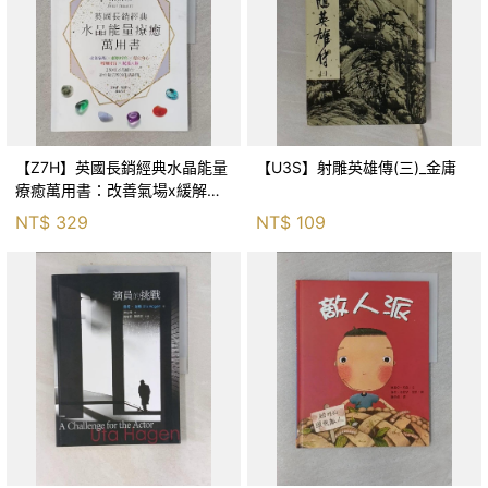
【Z7H】英國長銷經典水晶能量
【U3S】射雕英雄傳(三)_金庸
療癒萬用書：改善氣場x緩解疼
痛x穩定身心x增加財富x促進人
NT$
329
NT$
109
緣，250種水晶礦石給你最完整
的生活對策_菲利