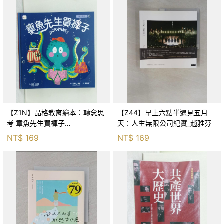
【Z1N】品格教育繪本：轉念思
【Z44】早上六點半遇見五月
考 章魚先生買褲子
天：人生無限公司紀實_趙雅芬
(Octopants)_蘇西‧西尼爾, 黃筱
NT$
169
NT$
169
茵