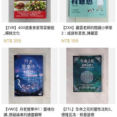
【ZVR】400道素食家常菜聖經
【ZXX】麗雲老師的閱讀小學堂
_楊桃文化
2：成語有意思_陳麗雲
NT$
359
NT$
159
【VWO】月老營業中1：靈魂功
【ZTL】生命之花的靈性法則2_
課_懷疑論者的通靈觀察
德隆瓦洛．默基瑟德