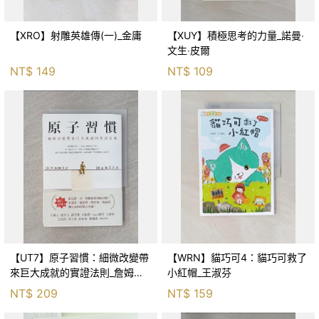
【XRO】射雕英雄傳(一)_金庸
【XUY】積極思考的力量_諾曼‧
文生‧皮爾
NT$
149
NT$
109
【UT7】原子習慣：細微改變帶
【WRN】貓巧可4：貓巧可救了
來巨大成就的實證法則_詹姆斯‧
小紅帽_王淑芬
克利爾, 蔡世偉
NT$
209
NT$
159