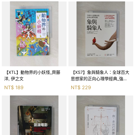
【XTL】動物界的小妖怪_齊藤
【XS7】象與騎象人：全球百大
洋, 伊之文
思想家的正向心理學經典_強納
森．海德, 李靜瑤
NT$
189
NT$
229