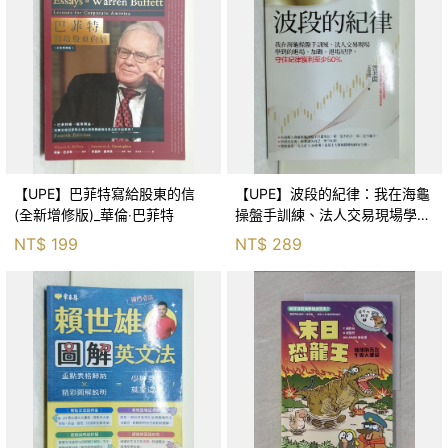
【UPE】巴菲特寫給股東的信
【UPE】波段的紀律：我在海龜
(全新增修版)_華倫‧巴菲特
操盤手訓練、法人交易現場學到
的進場、加碼、退場紀律，守住
NT$
199
NT$
289
紀律獲利至少50％_雷老闆