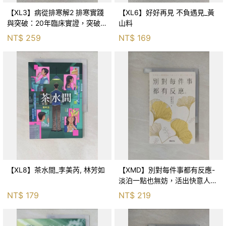
【XL3】病從排寒解2 排寒實踐
【XL6】好好再見 不負遇見_黃
與突破：20年臨床實證，突破排
山料
寒盲點，防治疫毒流感的中醫養
NT$
259
NT$
169
命方略！_李璧如
【XL8】茶水間_李美芮, 林芳如
【XMD】別對每件事都有反應-
淡泊一點也無妨，活出快意人生
的99個禪練習！_枡野俊明, 黃
NT$
179
NT$
219
薇嬪