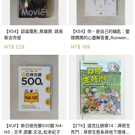
【XS4】認識電影_焦雄屏, 路易
【XS4】你，是自己的鑰匙：靈
斯吉奈堤
媒媽媽的心靈解答書_Ruowen
Huang
NT$
229
NT$
189
【XUF】新日檢完勝500題 N4-
【ZTK】達克比辦案14：莽原生
N5 : 文字.語彙.文法_松本紀子
死鬥：草原生態系與地下環境的