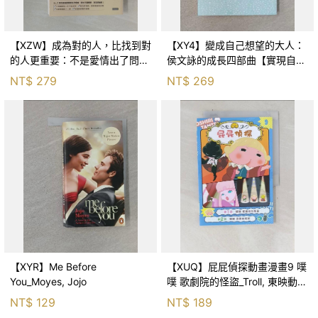
【XZW】成為對的人，比找到對
【XY4】變成自己想望的大人：
的人更重要：不是愛情出了問
侯文詠的成長四部曲【實現自
題，而是認知需要升級！_Mr. P
己】_侯文詠
NT$
279
NT$
269
【XYR】Me Before
【XUQ】屁屁偵探動畫漫畫9 噗
You_Moyes, Jojo
噗 歌劇院的怪盜_Troll, 東映動畫
株式會社, 張東君
NT$
129
NT$
189