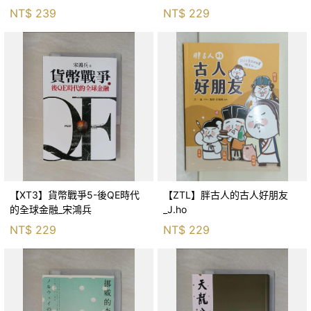
生存適應_柯智元
NT$
239
NT$
229
【XT3】貨幣戰爭5-後QE時代
【ZTL】胖古人的古人好朋友
的全球金融_宋鴻兵
_J.ho
NT$
229
NT$
229