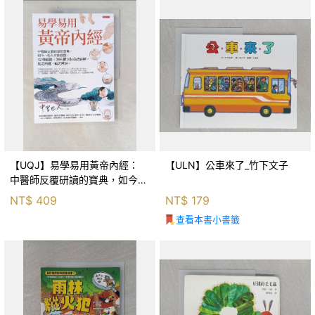
【UQJ】易學易用黃帝內經：
【ULN】公車來了_竹下文子
中醫師反覆研讀的寶典，如今一
般人也能實踐。12條經絡、365
NT$
409
NT$
179
個穴位白話詳解，經之所過，病
查看本書小書籤
之所治。_中里巴人