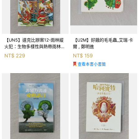
【UN5】達克比辦案12-雨林縱
【U2M】好餓的毛毛蟲_艾瑞‧卡
火犯：生物多樣性與熱帶雨林生
爾 , 鄭明進
態系_柯智元
NT$
229
NT$
159
查看本書小書籤