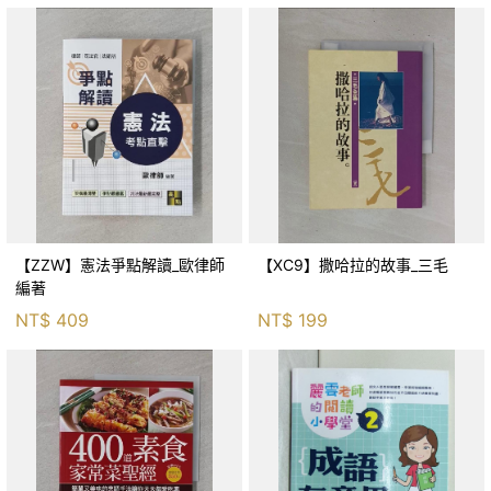
【ZZW】憲法爭點解讀_歐律師
【XC9】撒哈拉的故事_三毛
編著
NT$
409
NT$
199