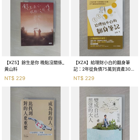
【XZ5】餘生是你 晚點沒關係_
【XZA】給理財小白的翻身筆
黃山料
記：2年從負債75萬到資產300
萬，ETF讓我走在財務自由路上_
NT$
229
NT$
229
鐵蛋