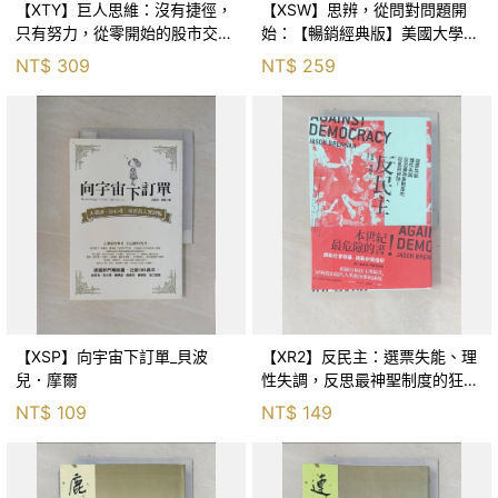
【XTY】巨人思維：沒有捷徑，
【XSW】思辨，從問對問題開
只有努力，從零開始的股市交易
始：【暢銷經典版】美國大學邏
員_巨人傑
輯思考聖經_尼爾．布朗, 史都
NT$
309
NT$
259
華．基里, 羅耀宗, 蔡宏明, 黃賓
星
【XSP】向宇宙下訂單_貝波
【XR2】反民主：選票失能、理
兒．摩爾
性失調，反思最神聖制度的狂亂
與神話！_傑森‧布倫南, 劉維人
NT$
109
NT$
149