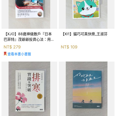
【XJO】88歲神級散戶『日本
【XI1】貓巧可真快樂_王淑芬
巴菲特』茂爺爺投資心法：用
「126法則」滾出18億円資產的
NT$
279
NT$
109
69年股海交易術_藤本茂, 賴惠
查看本書小書籤
鈴