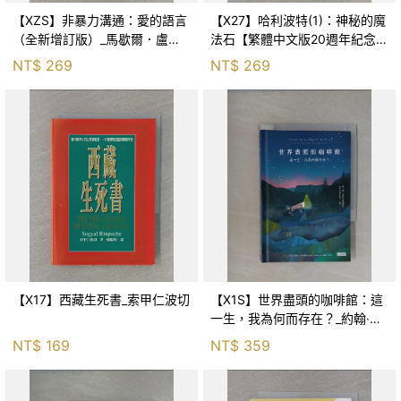
【XZS】非暴力溝通：愛的語言
【X27】哈利波特(1)：神秘的魔
（全新增訂版）_馬歇爾．盧森
法石【繁體中文版20週年紀念】
堡, 蕭寶森
_J.K.羅琳, 彭倩文
NT$
269
NT$
269
【X17】西藏生死書_索甲仁波切
【X1S】世界盡頭的咖啡館：這
一生，我為何而存在？_約翰‧史
崔勒基, Elsa
NT$
169
NT$
359