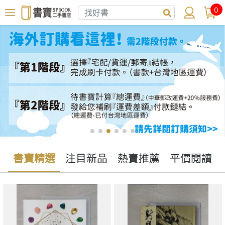
0
書寶精選
注目新品
熱賣推薦
平價閱讀