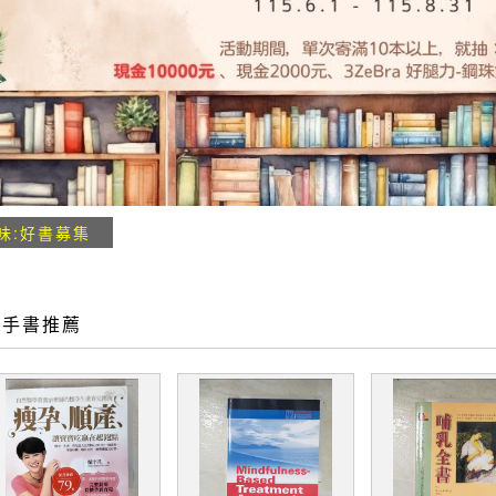
味:好書募集
二手書推薦