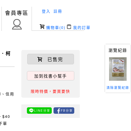
登入
註冊
會員專區
購物車(
0
)
我的訂單
瀏覽紀錄
德．柯
已售完
加到找書小幫手
清除瀏覽紀錄
限時特價，要買要快
TM、信用
LINE分享
FB分享
0
$40
下單