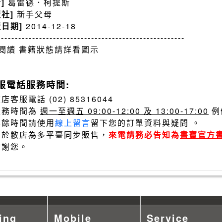
者]
葛雷德．柯提斯
版社]
新手父母
版日期]
2014-12-18
------------------------------------------------------
閱讀 書籍狀態請詳看圖示
服電話服務時間:
店客服電話 (02) 85316044
服務時間為
週一至週五 09:00-12:00 及 13:00-17:00
例
其餘時間請使用
線上留言
留下您的訂單資料與疑問 。
由於敝店為多平臺同步販售，
來電請務必告知為
書寶官方
謝謝您。
ing
Mobile
Service