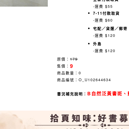
-運費 $55
7-11付款取貨
-運費 $60
宅配／貨運／郵寄
-運費 $120
外島
-運費 $120
原價：
179
9
售價：
商品數量：
0
商品編號：
O_U102644634
B自然泛黃書斑、
書況補充說明：