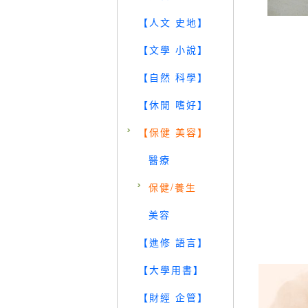
【人文 史地】
【文學 小說】
【自然 科學】
【休閒 嗜好】
【保健 美容】
醫療
保健/養生
美容
【進修 語言】
【大學用書】
【財經 企管】