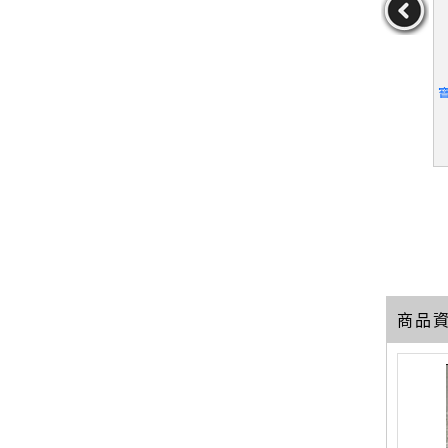
的第一本寶寶
【UGW】What to Expect
【QBL】新手爸媽的育兒
寶典_金永勳
the Second Year: From 1
大百科 1-從懷孕到生產_
2 to 24 Months_Murkoff,
安達知子/監修
金永勳
作者：Murkoff,HeidiEi
作者：安達知子/監修
He
senberg/Mazel,Sharon
39
10
19
元
售價：
389
元
售價：
169
元
商品