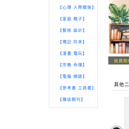
【心理 人際關係】
【家庭 親子】
【藝術 設計】
【傳記 珍本】
【漫畫 電玩】
拾頁知
【宗教 命理】
【電腦 網路】
其他
【參考書 工具書】
【雜誌期刊】