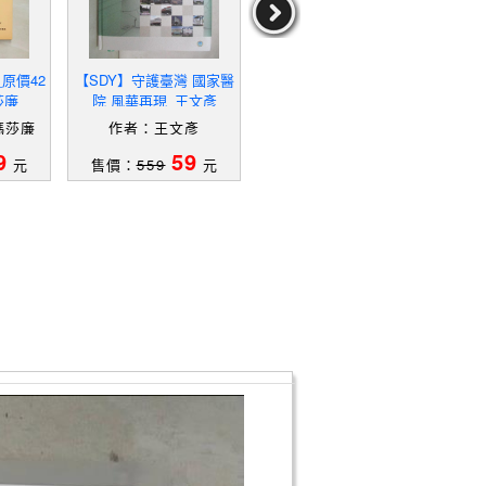
原價42
【SDY】守護臺灣 國家醫
【QDW】守護臺灣 國家
【S
莎廉
院 風華再現_王文彥
醫院 風華再現_王文彥
eidi
el
瑪莎廉
作者：王文彥
作者：王文彥
作者：
aro
9
59
59
元
售價：
559
元
售價：
559
元
售