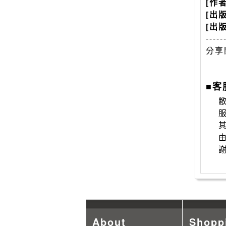
[作
[出
[出
-----
分享
■客
敝
About
Shopp