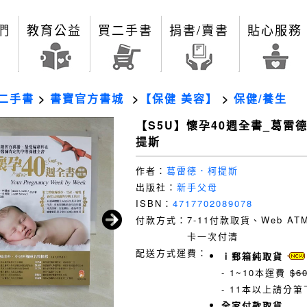
們
教育公益
買二手書
捐書/賣書
貼心服務
二手書
>
書寶官方書城
>
【保健 美容】
>
保健/養生
【S5U】懷孕40週全書_葛雷
提斯
作者：
葛雷德．柯提斯
出版社：
新手父母
ISBN：
4717702089078
付款方式：
7-11付款取貨、Web A
卡一次付清
配送方式運費：
ｉ郵箱純取貨
- 1~10本運費
$6
- 11本以上請分筆
全家付款取貨