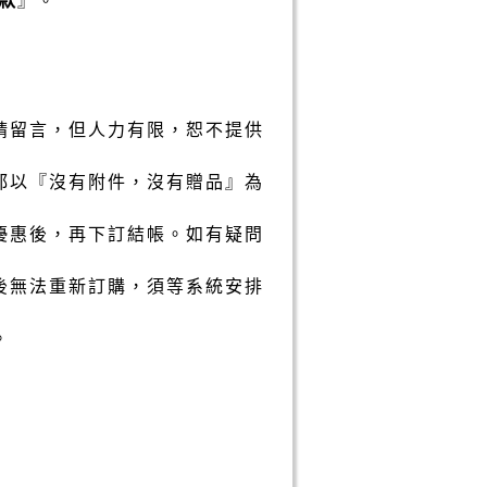
請留言，但人力有限，恕不提供
都以『沒有附件，沒有贈品』為
優惠後，再下訂結帳。如有疑問
後無法重新訂購，須等系統安排
。