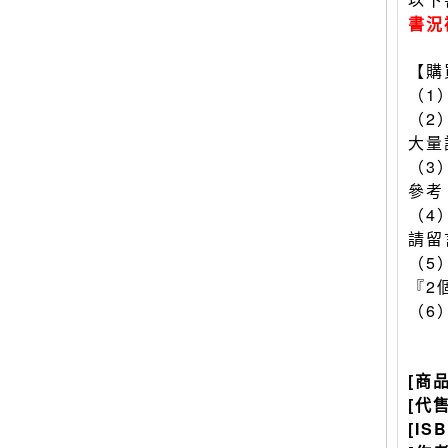
書況
【購
（1
（2
大量
（3
參考
（4
請留
（5
『2
（6
[商
[代
[IS