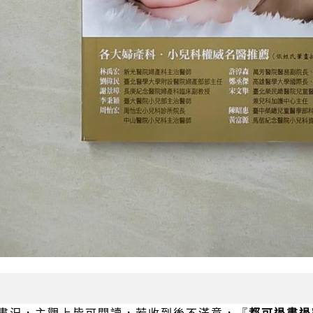
書況，主觀上皆可閱讀，若收到後不滿意，『
都可退書退