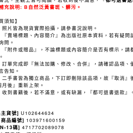
補充說明: B自然泛黃書斑、髒污。
買須知】
）照片皆為現貨實際拍攝，請參書況說明。
）『賣場標題、內容簡介』為出版社原本資料，若有疑問
詢問。
）『附件或贈品』，不論標題或內容簡介是否有標示，請
。
）訂單完成即『無法加購、修改、合併』，請確認品項、
言告知。
）二手書皆為獨立商品，下訂即刪除該品項，故『取消』
個月後』重新上架。
）收到書籍後，若不滿意，或有缺漏，『都可退書退款』
品主貨號]
U102644634
售商品編號]
103971600159
BN-13碼]
4717702089078