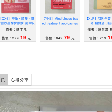
【QX6】瘦孕、順產、讓
【YH3】Mindfulness-bas
【XLP】哺乳全書_
寶寶吃贏在起跑點_賴宇凡
ed treatment approaches
0_賴慧滿, 瑪
[electronic resource] : c
作者：賴宇凡
作者：賴慧滿,
19
79
1
售價：
279
元
售價：
849
元
售價：
219
資訊
心得分享