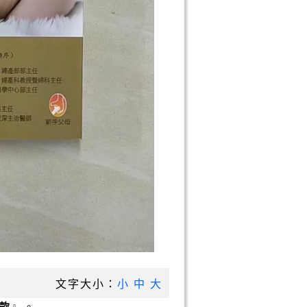
文字大小：
小
中
大
款
』。