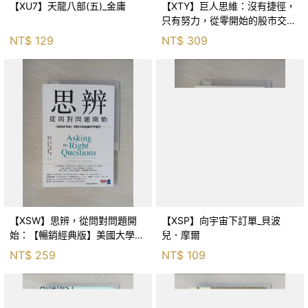
【XU7】天龍八部(五)_金庸
【XTY】巨人思維：沒有捷徑，
只有努力，從零開始的股市交易
員_巨人傑
NT$
129
NT$
309
【XSW】思辨，從問對問題開
【XSP】向宇宙下訂單_貝波
始：【暢銷經典版】美國大學邏
兒．摩爾
輯思考聖經_尼爾．布朗, 史都
NT$
259
NT$
109
華．基里, 羅耀宗, 蔡宏明, 黃賓
星