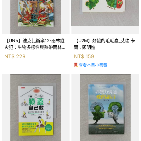
【UN5】達克比辦案12-雨林縱
【U2M】好餓的毛毛蟲_艾瑞‧卡
火犯：生物多樣性與熱帶雨林生
爾 , 鄭明進
態系_柯智元
NT$
229
NT$
159
查看本書小書籤