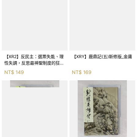
【XR2】反民主：選票失能、理
【XRY】鹿鼎記(五)新修版_金庸
性失調，反思最神聖制度的狂亂
與神話！_傑森‧布倫南, 劉維人
NT$
149
NT$
169