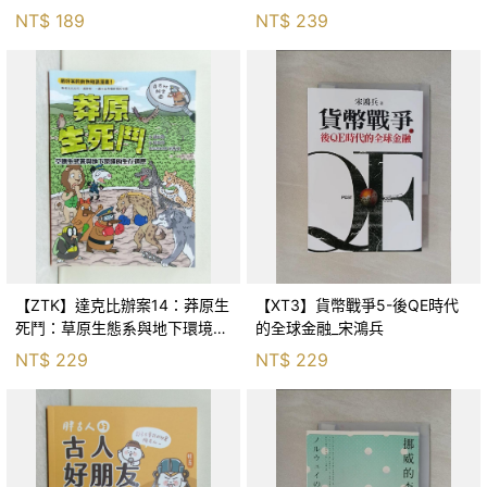
Huang
NT$
189
NT$
239
【ZTK】達克比辦案14：莽原生
【XT3】貨幣戰爭5-後QE時代
死鬥：草原生態系與地下環境的
的全球金融_宋鴻兵
生存適應_柯智元
NT$
229
NT$
229