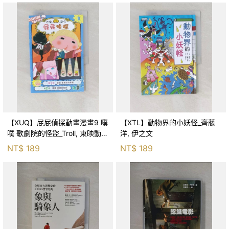
【XUQ】屁屁偵探動畫漫畫9 噗
【XTL】動物界的小妖怪_齊藤
噗 歌劇院的怪盜_Troll, 東映動畫
洋, 伊之文
株式會社, 張東君
NT$
189
NT$
189