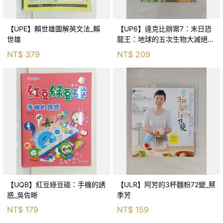
【UPE】賴世雄圖解英文法_賴
【UP6】達克比辦案7：末日恐
世雄
龍王：地球的五次生物大滅絕_
胡妙芬
NT$
379
NT$
209
【UQB】紅豆綠豆碰：手機的誘
【ULR】阿芳的3杯麵粉72變_蔡
惑_吳佐晰
季芳
NT$
179
NT$
159