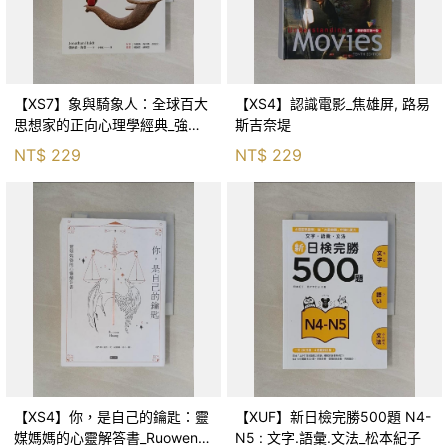
【XS7】象與騎象人：全球百大
【XS4】認識電影_焦雄屏, 路易
思想家的正向心理學經典_強納
斯吉奈堤
森．海德, 李靜瑤
NT$
229
NT$
229
【XS4】你，是自己的鑰匙：靈
【XUF】新日檢完勝500題 N4-
媒媽媽的心靈解答書_Ruowen
N5 : 文字.語彙.文法_松本紀子