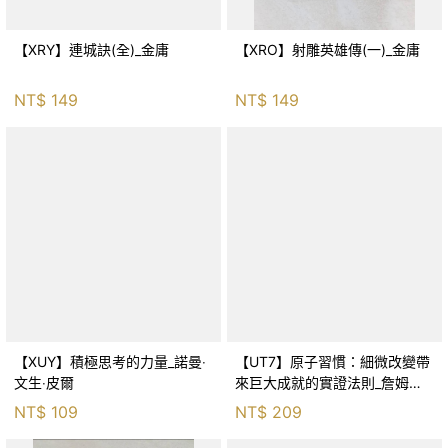
【XRY】連城訣(全)_金庸
【XRO】射雕英雄傳(一)_金庸
NT$
149
NT$
149
【XUY】積極思考的力量_諾曼‧
【UT7】原子習慣：細微改變帶
文生‧皮爾
來巨大成就的實證法則_詹姆斯‧
克利爾, 蔡世偉
NT$
109
NT$
209