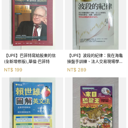
【UPE】巴菲特寫給股東的信
【UPE】波段的紀律：我在海龜
(全新增修版)_華倫‧巴菲特
操盤手訓練、法人交易現場學到
的進場、加碼、退場紀律，守住
NT$
199
NT$
289
紀律獲利至少50％_雷老闆