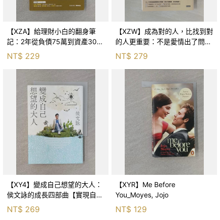
【XZA】給理財小白的翻身筆
【XZW】成為對的人，比找到對
記：2年從負債75萬到資產300
的人更重要：不是愛情出了問
萬，ETF讓我走在財務自由路上_
題，而是認知需要升級！_Mr. P
NT$
229
NT$
279
鐵蛋
【XY4】變成自己想望的大人：
【XYR】Me Before
侯文詠的成長四部曲【實現自
You_Moyes, Jojo
己】_侯文詠
NT$
269
NT$
129