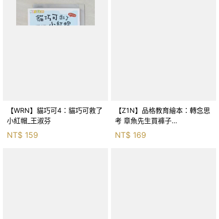
【WRN】貓巧可4：貓巧可救了
【Z1N】品格教育繪本：轉念思
小紅帽_王淑芬
考 章魚先生買褲子
(Octopants)_蘇西‧西尼爾, 黃筱
NT$
159
NT$
169
茵