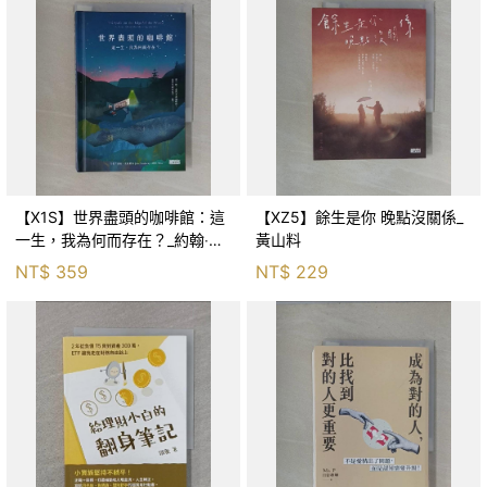
【X1S】世界盡頭的咖啡館：這
【XZ5】餘生是你 晚點沒關係_
一生，我為何而存在？_約翰‧史
黃山料
崔勒基, Elsa
NT$
359
NT$
229