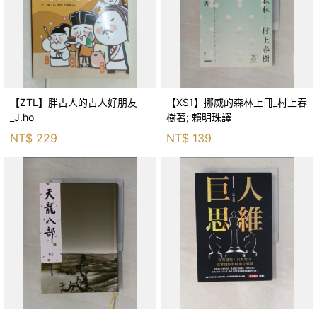
【ZTL】胖古人的古人好朋友
【XS1】挪威的森林上冊_村上春
_J.ho
樹著; 賴明珠譯
NT$
229
NT$
139