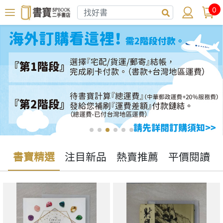
0
書寶精選
注目新品
熱賣推薦
平價閱讀