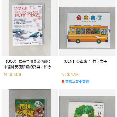
【UQJ】易學易用黃帝內經：
【ULN】公車來了_竹下文子
中醫師反覆研讀的寶典，如今一
般人也能實踐。12條經絡、365
NT$
409
NT$
179
個穴位白話詳解，經之所過，病
查看本書小書籤
之所治。_中里巴人