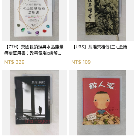
【Z7H】英國長銷經典水晶能量
【U3S】射雕英雄傳(三)_金庸
療癒萬用書：改善氣場x緩解疼
痛x穩定身心x增加財富x促進人
NT$
329
NT$
109
緣，250種水晶礦石給你最完整
的生活對策_菲利