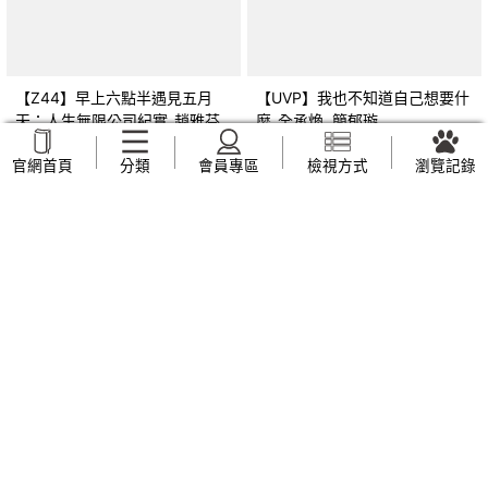
【Z44】早上六點半遇見五月
【UVP】我也不知道自己想要什
天：人生無限公司紀實_趙雅芬
麼_全承煥, 簡郁璇
NT$
169
NT$
269
官網首頁
分類
會員專區
檢視方式
瀏覽記錄
【ZVF】另眼看歷史 共產世界
【ZVJ】幼兒園教保活動課程 幼
大歷史：一部有關共產主義及共
兒學習評量手冊_廖鳳瑞, 張靜文
產黨兩百年的興衰史_呂正理