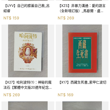
【UYV】自己的膝蓋自己救_呂
【XZS】非暴力溝通：愛的語言
紹睿
（全新增訂版）_馬歇爾．盧森
堡, 蕭寶森
NT$
159
NT$
269
【X27】哈利波特(1)：神秘的魔
【X17】西藏生死書_索甲仁波切
法石【繁體中文版20週年紀念】
_J.K.羅琳, 彭倩文
NT$
269
NT$
169