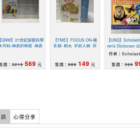
【QNW】21世紀探索科學
【YME】FOCUS ON-哺
【UNQ】Scholastic
大百科-神奇的物質_神奇
乳類_樹木_史前人類_昆
ren's Dictionary 
的物質_人類的進化等_24
蟲_爬蟲類等_共9本合售
holastic In
作者：Scholast
本合售
569
149
9
售價：
3219
元
售價：
889
元
售價：
399
資訊
心得分享