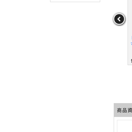
蔬果實用百
【Z1C】台灣蔬果實用百
【WNE】Night at the Mu
_薛聰賢
科(第2輯)_薛聰賢
seum Battle at the Smith
sonian: A Junior Noveli
薛聰賢
作者：薛聰賢
作者：Steele,Michael
Anthony/Garant,Rober
149
99
29
元
售價：
229
元
售價：
139
元
tBen/Lennon,Thomas
商品