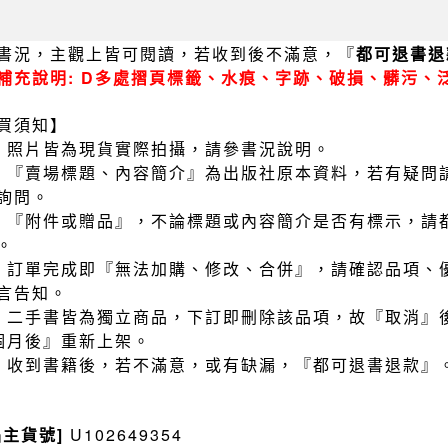
書況，主觀上皆可閱讀，若收到後不滿意，『
都可退書退
補充說明: D多處摺頁標籤、水痕、字跡、破損、髒污、
買須知】
）照片皆為現貨實際拍攝，請參書況說明。
）『賣場標題、內容簡介』為出版社原本資料，若有疑問
詢問。
）『附件或贈品』，不論標題或內容簡介是否有標示，請
。
）訂單完成即『無法加購、修改、合併』，請確認品項、
言告知。
）二手書皆為獨立商品，下訂即刪除該品項，故『取消』
個月後』重新上架。
）收到書籍後，若不滿意，或有缺漏，『都可退書退款』
品主貨號]
U102649354