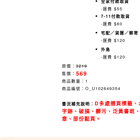
全家付款取貨
-運費 $55
7-11付款取貨
-運費 $60
宅配／貨運／郵寄
-運費 $120
外島
-運費 $120
原價：
3219
569
售價：
商品數量：
1
商品編號：
O_U102649354
D多處摺頁標籤、
書況補充說明：
字跡、破損、髒污、泛黃書斑
章、部份黏頁。