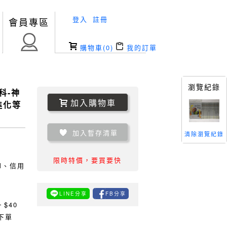
登入
註冊
會員專區
購物車(
0
)
我的訂單
書
瀏覽紀錄
科-神
加入購物車
進化等
加入暫存清單
清除瀏覽紀錄
限時特價，要買要快
TM、信用
LINE分享
FB分享
0
$40
下單