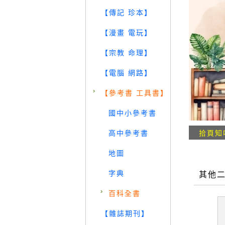
【傳記 珍本】
【漫畫 電玩】
【宗教 命理】
【電腦 網路】
【參考書 工具書】
國中小參考書
高中參考書
拾頁知
地圖
字典
其他
百科全書
【雜誌期刊】