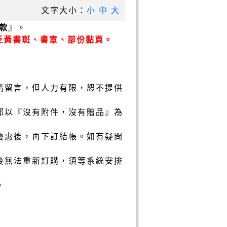
文字大小：
小
中
大
款
』。
泛黃書斑、書章、部份黏頁。
請留言，但人力有限，恕不提供
都以『沒有附件，沒有贈品』為
優惠後，再下訂結帳。如有疑問
後無法重新訂購，須等系統安排
。