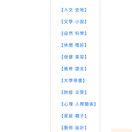
【人文 史地】
【文學 小說】
【自然 科學】
【休閒 嗜好】
【保健 美容】
【進修 語言】
【大學用書】
【財經 企管】
【心理 人際關係】
【家庭 親子】
【藝術 設計】