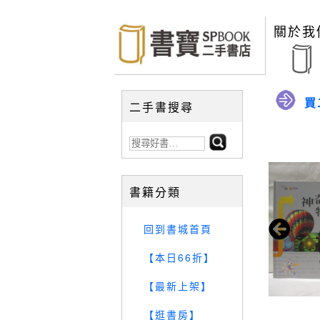
關於我
買
二手書搜尋
書籍分類
回到書城首頁
【本日66折】
【最新上架】
【逛書房】