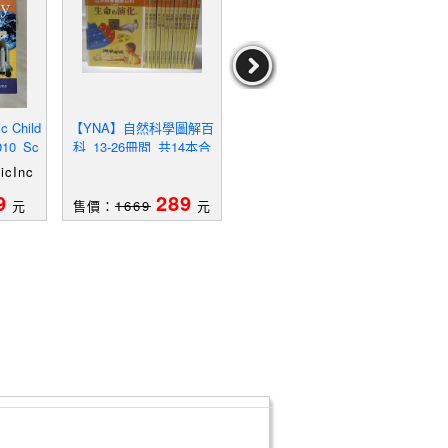
 Child
【YNA】自然科學圖解百
【Q1B】Scholastic Childr
【R4
2010_Sc
科_13-26冊間_共14本合
en's Dictionary 2010_Sch
sc
c
售_生命的演化_水生生物
olastic Inc
icInc
作者：ScholasticInc
作
等
9
289
89
元
售價：
1669
元
售價：
419
元
售