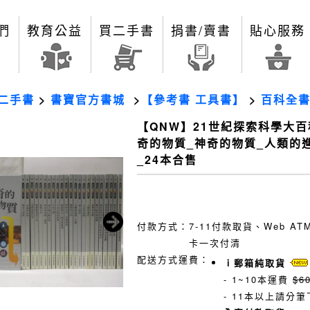
們
教育公益
買二手書
捐書/賣書
貼心服務
二手書
>
書寶官方書城
>
【參考書 工具書】
>
百科全
【QNW】21世紀探索科學大百
奇的物質_神奇的物質_人類的
_24本合售
付款方式：
7-11付款取貨、Web A
卡一次付清
配送方式運費：
ｉ郵箱純取貨
- 1~10本運費
$6
- 11本以上請分筆