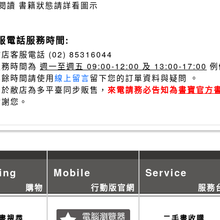
閱讀 書籍狀態請詳看圖示
服電話服務時間:
店客服電話 (02) 85316044
服務時間為
週一至週五 09:00-12:00 及 13:00-17:00
例
其餘時間請使用
線上留言
留下您的訂單資料與疑問 。
由於敝店為多平臺同步販售，
來電請務必告知為
書寶官方
謝謝您。
ing
Mobile
Service
購物
行動版官網
服務
書搜尋
二手書收購