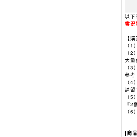
以下
書況
【購
（1
（2
大量
（3
參考
（4
請留
（5
『2
（6
[商