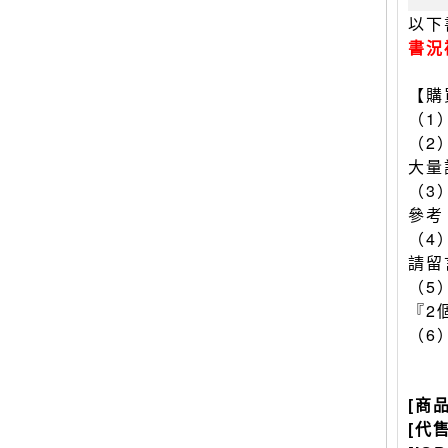
以下
書況
【購
（1
（2
大量
（3
參考
（4
請留
（5
『2
（6
[商
[代