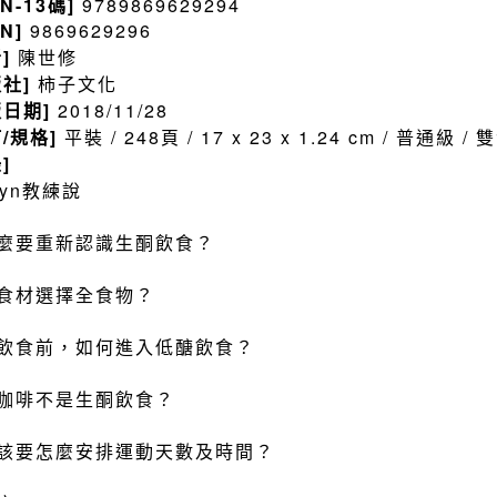
BN-13碼]
9789869629294
BN]
9869629296
者]
陳世修
版社]
柿子文化
版日期]
2018/11/28
訂/規格]
平裝 / 248頁 / 17 x 23 x 1.24 cm / 普通級 
]
tyn教練說
麼要重新認識生酮飲食？
食材選擇全食物？
飲食前，如何進入低醣飲食？
咖啡不是生酮飲食？
該要怎麼安排運動天數及時間？