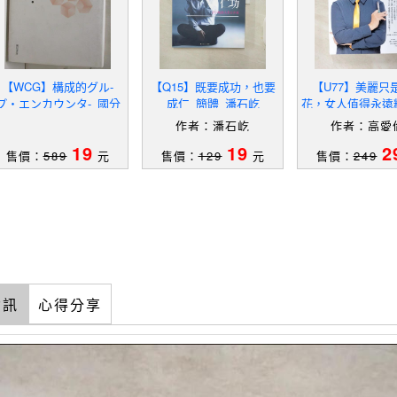
【WCG】構成的グル-
【Q15】既要成功，也要
【U77】美麗只
プ・エンカウンタ-_國分
成仁_簡體_潘石屹
花，女人值得永遠
康孝_日文
愛倫
作者：潘石屹
作者：高愛
19
19
2
售價：
589
元
售價：
129
元
售價：
249
資訊
心得分享