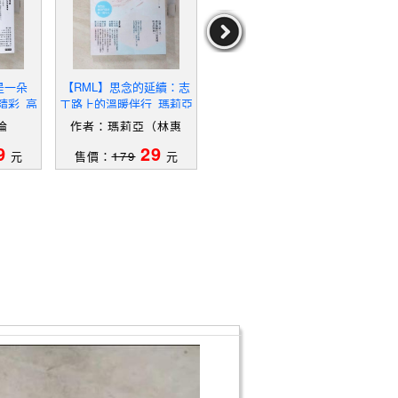
是一朵
【RML】思念的延續：志
【SDS】愛的成功學：
【TZ
精彩_高
工路上的溫暖伴行_瑪莉亞
【4大關鍵＋13個步驟】
neut
（林惠貞）
帶你豐盛人生_林靖愷, 陳
aso
倫
作者：瑪莉亞（林惠
作者：林靖愷,陳心琳
作者：
心琳
貞）
9
29
29
元
售價：
179
元
售價：
229
元
售