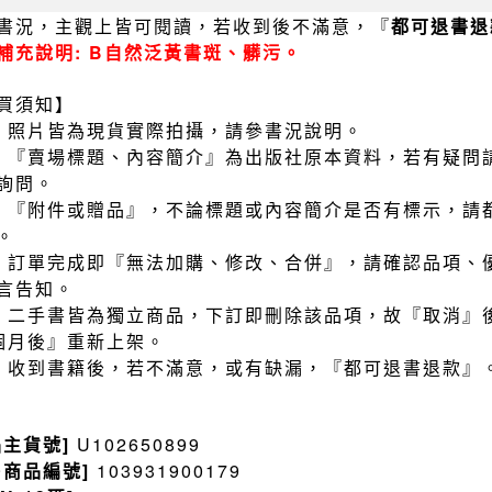
書況，主觀上皆可閱讀，若收到後不滿意，『
都可退書退
補充說明: B自然泛黃書斑、髒污。
買須知】
）照片皆為現貨實際拍攝，請參書況說明。
）『賣場標題、內容簡介』為出版社原本資料，若有疑問
詢問。
）『附件或贈品』，不論標題或內容簡介是否有標示，請
。
）訂單完成即『無法加購、修改、合併』，請確認品項、
言告知。
）二手書皆為獨立商品，下訂即刪除該品項，故『取消』
個月後』重新上架。
）收到書籍後，若不滿意，或有缺漏，『都可退書退款』
品主貨號]
U102650899
售商品編號]
103931900179