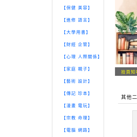
【保健 美容】
【進修 語言】
【大學用書】
【財經 企管】
【心理 人際關係】
【家庭 親子】
拾頁知
【藝術 設計】
【傳記 珍本】
其他
【漫畫 電玩】
【宗教 命理】
【電腦 網路】