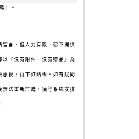
款
』。
請留言，但人力有限，恕不提供
都以『沒有附件，沒有贈品』為
優惠後，再下訂結帳。如有疑問
後無法重新訂購，須等系統安排
。