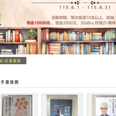
味:好書募集
二手書推薦