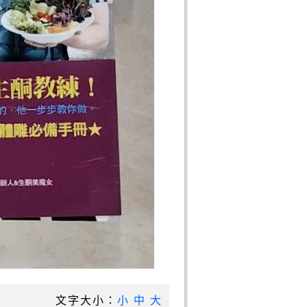
文字大小：
小
中
大