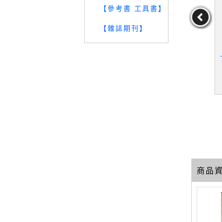
【參考書 工具書】
【雜誌期刊】
麼燦爛也沒
【SBU】不那麼燦爛也沒
【W85】アメリカ哲學の
流淚哭泣的人
關係(2)：給心中的小孩_
源流_今田惠_日文
曾晏詩
龍葵, 曾晏詩
,曾晏詩
作者：龍葵,曾晏詩
19
39
69
元
售價：
249
元
售價：
339
元
商品