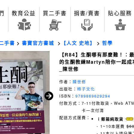
們
教育公益
買二手書
捐書/賣書
貼心服務
二手書
>
書寶官方書城
>
【人文 史地】
>
哲學
【R84】生酮哪有那麼難！：
的生酮教練Martyn陪你一起
_陳世修
作者：
陳世修
出版社：
柿子文化
ISBN：
9789869629294
付款方式：
7-11付款取貨、Web A
卡一次付清
配送方式運費：
ｉ郵箱純取貨
- 1~10本運費
$6
- 11本以上請分筆