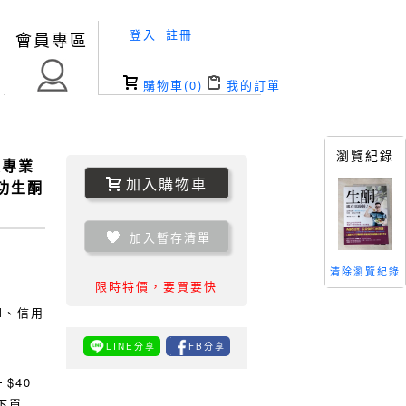
登入
註冊
會員專區
購物車(
0
)
我的訂單
瀏覽紀錄
最專業
加入購物車
成功生酮
加入暫存清單
清除瀏覽紀錄
限時特價，要買要快
TM、信用
LINE分享
FB分享
0
$40
下單