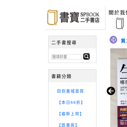
關於我
買
二手書搜尋
書籍分類
回到書城首頁
【本日66折】
【最新上架】
【逛書房】