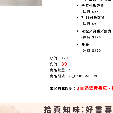
全家付款取貨
-運費 $55
7-11付款取貨
-運費 $60
宅配／貨運／郵寄
-運費 $120
外島
-運費 $120
原價：
179
39
售價：
商品數量：
1
商品編號：
O_U102650899
B自然泛黃書斑、
書況補充說明：