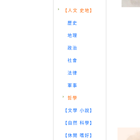
【人文 史地】
歷史
地理
政治
社會
法律
軍事
哲學
【文學 小說】
【自然 科學】
【休閒 嗜好】