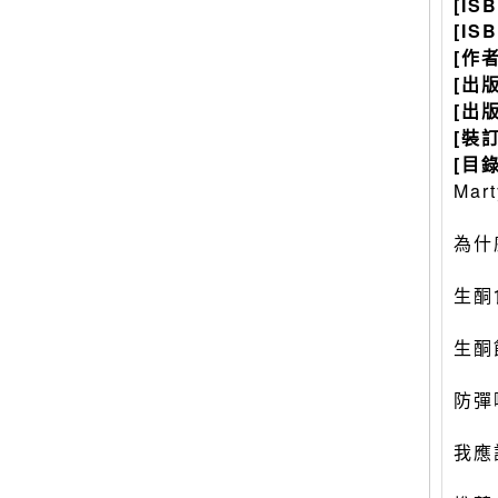
[IS
[IS
[作
[出
[出
[裝
[目錄
Mar
為什
生酮
生酮
防彈
我應