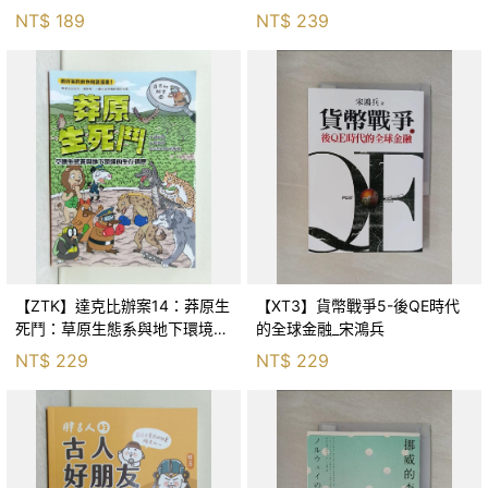
Huang
NT$
189
NT$
239
【ZTK】達克比辦案14：莽原生
【XT3】貨幣戰爭5-後QE時代
死鬥：草原生態系與地下環境的
的全球金融_宋鴻兵
生存適應_柯智元
NT$
229
NT$
229