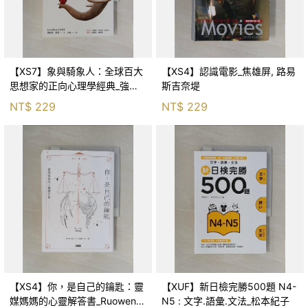
【XS7】象與騎象人：全球百大
【XS4】認識電影_焦雄屏, 路易
思想家的正向心理學經典_強納
斯吉奈堤
森．海德, 李靜瑤
NT$
229
NT$
229
【XS4】你，是自己的鑰匙：靈
【XUF】新日檢完勝500題 N4-
媒媽媽的心靈解答書_Ruowen
N5 : 文字.語彙.文法_松本紀子