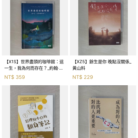
【X1S】世界盡頭的咖啡館：這
【XZ5】餘生是你 晚點沒關係_
一生，我為何而存在？_約翰‧史
黃山料
崔勒基, Elsa
NT$
359
NT$
229