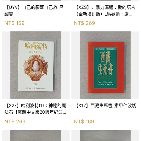
【UYV】自己的膝蓋自己救_呂
【XZS】非暴力溝通：愛的語言
紹睿
（全新增訂版）_馬歇爾．盧森
堡, 蕭寶森
NT$
159
NT$
269
【X27】哈利波特(1)：神秘的魔
【X17】西藏生死書_索甲仁波切
法石【繁體中文版20週年紀念】
_J.K.羅琳, 彭倩文
NT$
269
NT$
169