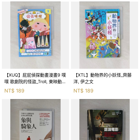
【XUQ】屁屁偵探動畫漫畫9 噗
【XTL】動物界的小妖怪_齊藤
噗 歌劇院的怪盜_Troll, 東映動畫
洋, 伊之文
株式會社, 張東君
NT$
189
NT$
189