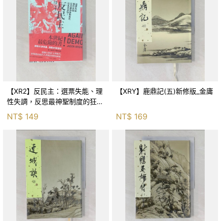
【XR2】反民主：選票失能、理
【XRY】鹿鼎記(五)新修版_金庸
性失調，反思最神聖制度的狂亂
與神話！_傑森‧布倫南, 劉維人
NT$
149
NT$
169