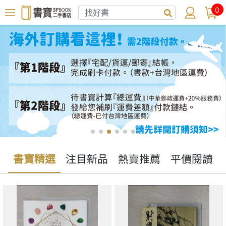
0
書寶精選
注目新品
熱賣推薦
平價閱讀