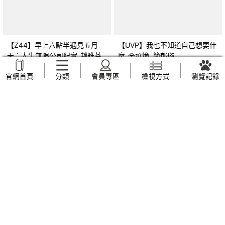
【Z44】早上六點半遇見五月
【UVP】我也不知道自己想要什
天：人生無限公司紀實_趙雅芬
麼_全承煥, 簡郁璇
NT$
169
NT$
269
官網首頁
分類
會員專區
檢視方式
瀏覽記錄
【ZVF】另眼看歷史 共產世界
【ZVJ】幼兒園教保活動課程 幼
大歷史：一部有關共產主義及共
兒學習評量手冊_廖鳳瑞, 張靜文
產黨兩百年的興衰史_呂正理