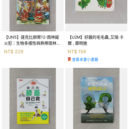
【UN5】達克比辦案12-雨林縱
【U2M】好餓的毛毛蟲_艾瑞‧卡
火犯：生物多樣性與熱帶雨林生
爾 , 鄭明進
態系_柯智元
NT$
229
NT$
159
查看本書小書籤