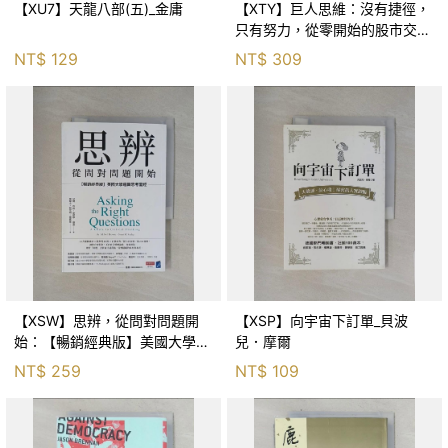
【XU7】天龍八部(五)_金庸
【XTY】巨人思維：沒有捷徑，
只有努力，從零開始的股市交易
員_巨人傑
NT$
129
NT$
309
【XSW】思辨，從問對問題開
【XSP】向宇宙下訂單_貝波
始：【暢銷經典版】美國大學邏
兒．摩爾
輯思考聖經_尼爾．布朗, 史都
NT$
259
NT$
109
華．基里, 羅耀宗, 蔡宏明, 黃賓
星