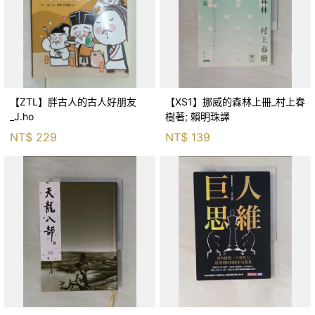
【ZTL】胖古人的古人好朋友
【XS1】挪威的森林上冊_村上春
_J.ho
樹著; 賴明珠譯
NT$
229
NT$
139