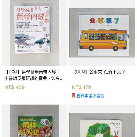
【UQJ】易學易用黃帝內經：
【ULN】公車來了_竹下文子
中醫師反覆研讀的寶典，如今一
般人也能實踐。12條經絡、365
NT$
409
NT$
179
個穴位白話詳解，經之所過，病
查看本書小書籤
之所治。_中里巴人