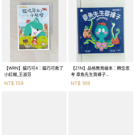
【WRN】貓巧可4：貓巧可救了
【Z1N】品格教育繪本：轉念思
小紅帽_王淑芬
考 章魚先生買褲子
(Octopants)_蘇西‧西尼爾, 黃筱
NT$
159
NT$
169
茵