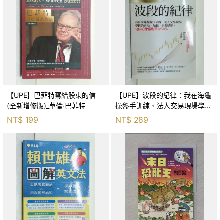
【UPE】巴菲特寫給股東的信
【UPE】波段的紀律：我在海龜
(全新增修版)_華倫‧巴菲特
操盤手訓練、法人交易現場學到
的進場、加碼、退場紀律，守住
NT$
199
NT$
289
紀律獲利至少50％_雷老闆