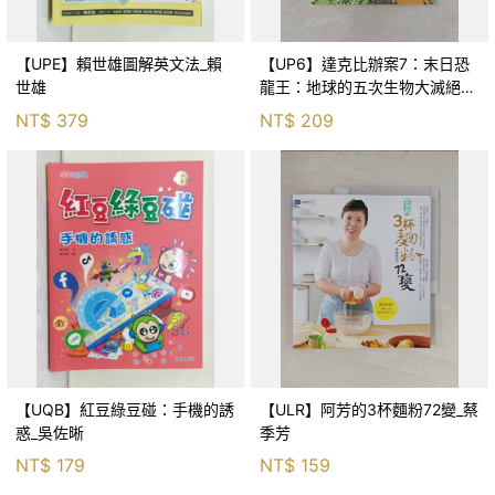
【UPE】賴世雄圖解英文法_賴
【UP6】達克比辦案7：末日恐
世雄
龍王：地球的五次生物大滅絕_
胡妙芬
NT$
379
NT$
209
【UQB】紅豆綠豆碰：手機的誘
【ULR】阿芳的3杯麵粉72變_蔡
惑_吳佐晰
季芳
NT$
179
NT$
159