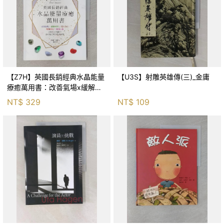
【Z7H】英國長銷經典水晶能量
【U3S】射雕英雄傳(三)_金庸
療癒萬用書：改善氣場x緩解疼
痛x穩定身心x增加財富x促進人
NT$
329
NT$
109
緣，250種水晶礦石給你最完整
的生活對策_菲利