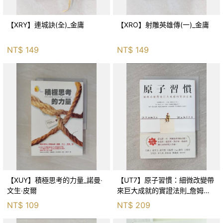
【XRY】連城訣(全)_金庸
【XRO】射雕英雄傳(一)_金庸
NT$
149
NT$
149
【XUY】積極思考的力量_諾曼‧
【UT7】原子習慣：細微改變帶
文生‧皮爾
來巨大成就的實證法則_詹姆斯‧
克利爾, 蔡世偉
NT$
109
NT$
209