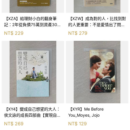
【XZA】給理財小白的翻身筆
【XZW】成為對的人，比找到對
記：2年從負債75萬到資產300
的人更重要：不是愛情出了問
萬，ETF讓我走在財務自由路上_
題，而是認知需要升級！_Mr. P
NT$
229
NT$
279
鐵蛋
【XY4】變成自己想望的大人：
【XYR】Me Before
侯文詠的成長四部曲【實現自
You_Moyes, Jojo
己】_侯文詠
NT$
269
NT$
129