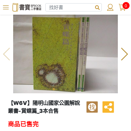
0
【W6V】陽明山國家公園解說
找
叢書-賞蝶篇_3本合售
商品已售完