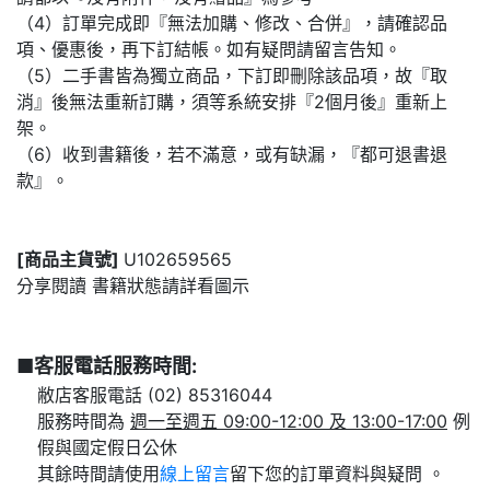
（4）訂單完成即『無法加購、修改、合併』，請確認品
項、優惠後，再下訂結帳。如有疑問請留言告知。
（5）二手書皆為獨立商品，下訂即刪除該品項，故『取
消』後無法重新訂購，須等系統安排『2個月後』重新上
架。
（6）收到書籍後，若不滿意，或有缺漏，『都可退書退
款』。
[商品主貨號]
U102659565
分享閱讀 書籍狀態請詳看圖示
■客服電話服務時間:
敝店客服電話 (02) 85316044
服務時間為
週一至週五 09:00-12:00 及 13:00-17:00
例
假與國定假日公休
其餘時間請使用
線上留言
留下您的訂單資料與疑問 。