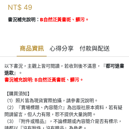
NT$
49
書況補充說明：
B自然泛黃書斑、髒污。
商品資訊
心得分享
付款與配送
以下書況，主觀上皆可閱讀，若收到後不滿意，『
都可退書
退款
』。
書況補充說明: B自然泛黃書斑、髒污。
【購買須知】
（1）照片皆為現貨實際拍攝，請參書況說明。
（2）『賣場標題、內容簡介』為出版社原本資料，若有疑
問請留言，但人力有限，恕不提供大量詢問。
（3）『附件或贈品』，不論標題或內容簡介是否有標示，
請都以『沒有附件，沒有贈品』為參考。