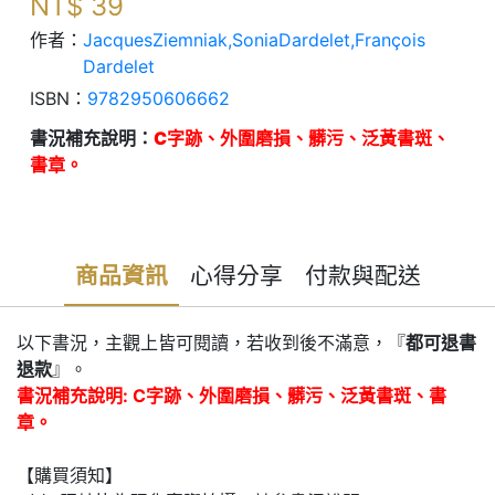
NT$
39
作者：
JacquesZiemniak,SoniaDardelet,François
Dardelet
ISBN：
9782950606662
書況補充說明：
C字跡、外圍磨損、髒污、泛黃書斑、
書章。
商品資訊
心得分享
付款與配送
以下書況，主觀上皆可閱讀，若收到後不滿意，『
都可退書
退款
』。
書況補充說明: C字跡、外圍磨損、髒污、泛黃書斑、書
章。
【購買須知】