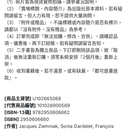
（1）照片皆為現貨實際拍攝，請參書況說明。
（2）『賣場標題、內容簡介』為出版社原本資料，若有疑
問請留言，但人力有限，恕不提供大量詢問。
（3）『附件或贈品』，不論標題或內容簡介是否有標示，
請都以『沒有附件，沒有贈品』為參考。
（4）訂單完成即『無法加購、修改、合併』，請確認品
項、優惠後，再下訂結帳。如有疑問請留言告知。
（5）二手書皆為獨立商品，下訂即刪除該品項，故『取
消』後無法重新訂購，須等系統安排『2個月後』重新上
架。
（6）收到書籍後，若不滿意，或有缺漏，『都可退書退
款』。
[商品主貨號]
U102665068
[代售商品編號]
101028900569
[ISBN-13碼]
9782950606662
[ISBN]
2950606660
[作者]
Jacques Ziemniak, Sonia Dardelet, François