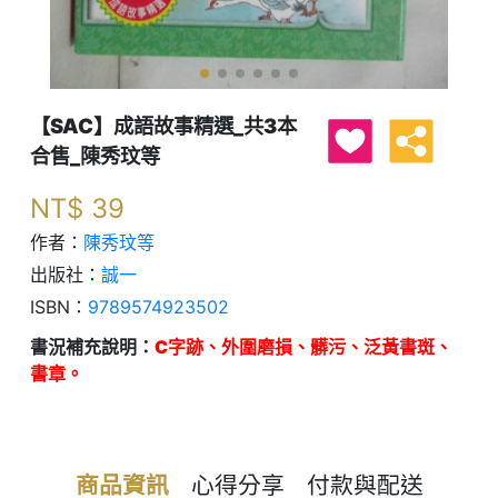
【SAC】成語故事精選_共3本
合售_陳秀玟等
NT$
39
作者：
陳秀玟等
出版社：
誠一
ISBN：
9789574923502
書況補充說明：
C字跡、外圍磨損、髒污、泛黃書斑、
書章。
商品資訊
心得分享
付款與配送