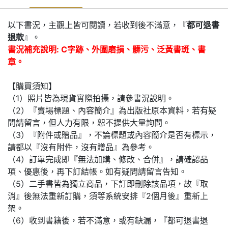
以下書況，主觀上皆可閱讀，若收到後不滿意，『
都可退書
退款
』。
書況補充說明: C字跡、外圍磨損、髒污、泛黃書斑、書
章。
【購買須知】
（1）照片皆為現貨實際拍攝，請參書況說明。
（2）『賣場標題、內容簡介』為出版社原本資料，若有疑
問請留言，但人力有限，恕不提供大量詢問。
（3）『附件或贈品』，不論標題或內容簡介是否有標示，
請都以『沒有附件，沒有贈品』為參考。
（4）訂單完成即『無法加購、修改、合併』，請確認品
項、優惠後，再下訂結帳。如有疑問請留言告知。
（5）二手書皆為獨立商品，下訂即刪除該品項，故『取
消』後無法重新訂購，須等系統安排『2個月後』重新上
架。
（6）收到書籍後，若不滿意，或有缺漏，『都可退書退