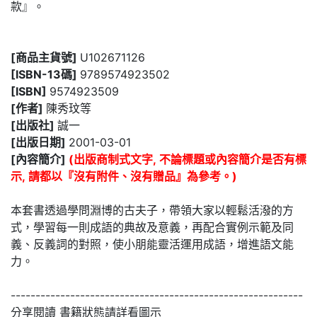
款』。
[商品主貨號]
U102671126
[ISBN-13碼]
9789574923502
[ISBN]
9574923509
[作者]
陳秀玟等
[出版社]
誠一
[出版日期]
2001-03-01
[內容簡介]
(出版商制式文字, 不論標題或內容簡介是否有標
示, 請都以『沒有附件、沒有贈品』為參考。)
本套書透過學問淵博的古夫子，帶領大家以輕鬆活潑的方
式，學習每一則成語的典故及意義，再配合實例示範及同
義、反義詞的對照，使小朋能靈活運用成語，增進語文能
力。
-----------------------------------------------------------
分享閱讀 書籍狀態請詳看圖示