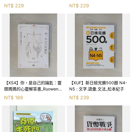
森．海德, 李靜瑤
NT$
229
NT$
229
【XS4】你，是自己的鑰匙：靈
【XUF】新日檢完勝500題 N4-
媒媽媽的心靈解答書_Ruowen
N5 : 文字.語彙.文法_松本紀子
Huang
NT$
189
NT$
239