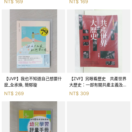
NT$
169
NT$
169
茵
【UVP】我也不知道自己想要什
【ZVF】另眼看歷史 共產世界
麼_全承煥, 簡郁璇
大歷史：一部有關共產主義及共
產黨兩百年的興衰史_呂正理
NT$
269
NT$
309