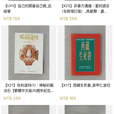
【UYV】自己的膝蓋自己救_呂
【XZS】非暴力溝通：愛的語言
紹睿
（全新增訂版）_馬歇爾．盧森
堡, 蕭寶森
NT$
159
NT$
269
【X27】哈利波特(1)：神秘的魔
【X17】西藏生死書_索甲仁波切
法石【繁體中文版20週年紀念】
_J.K.羅琳, 彭倩文
NT$
269
NT$
169