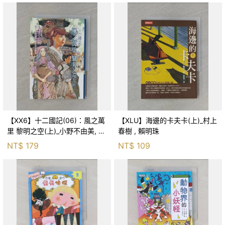
【XX6】十二國記(06)：風之萬
【XLU】海邊的卡夫卡(上)_村上
里 黎明之空(上)_小野不由美, 王
春樹 , 賴明珠
蘊潔
NT$
179
NT$
109