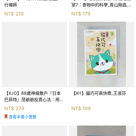
行禪師
室7：食物中的科學_青山剛昌,
Galileo工房, 黃薇嬪
NT$
219
NT$
179
【XJO】88歲神級散戶『日本
【XI1】貓巧可真快樂_王淑芬
巴菲特』茂爺爺投資心法：用
「126法則」滾出18億円資產的
NT$
279
NT$
109
69年股海交易術_藤本茂, 賴惠
查看本書小書籤
鈴