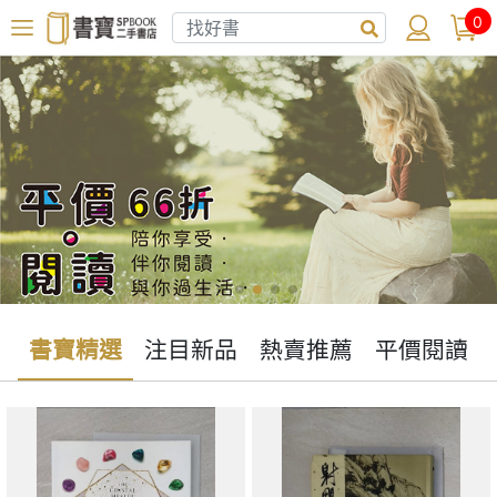
0
書寶精選
注目新品
熱賣推薦
平價閱讀