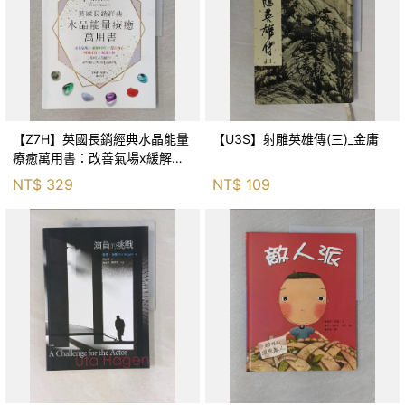
【Z7H】英國長銷經典水晶能量
【U3S】射雕英雄傳(三)_金庸
療癒萬用書：改善氣場x緩解疼
痛x穩定身心x增加財富x促進人
NT$
329
NT$
109
緣，250種水晶礦石給你最完整
的生活對策_菲利