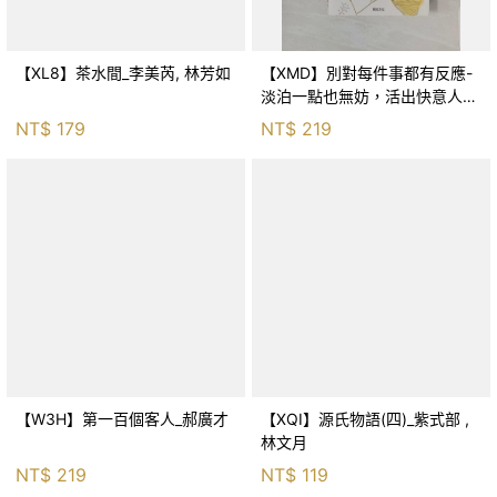
【XL8】茶水間_李美芮, 林芳如
【XMD】別對每件事都有反應-
淡泊一點也無妨，活出快意人生
的99個禪練習！_枡野俊明, 黃
NT$
179
NT$
219
薇嬪
【W3H】第一百個客人_郝廣才
【XQI】源氏物語(四)_紫式部 ,
林文月
NT$
219
NT$
119