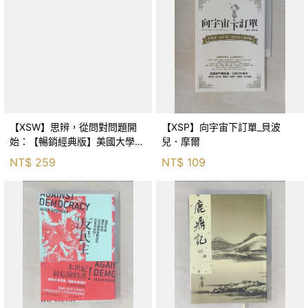
【XSW】思辨，從問對問題開
【XSP】向宇宙下訂單_貝波
始：【暢銷經典版】美國大學邏
兒．摩爾
輯思考聖經_尼爾．布朗, 史都
NT$
259
NT$
109
華．基里, 羅耀宗, 蔡宏明, 黃賓
星