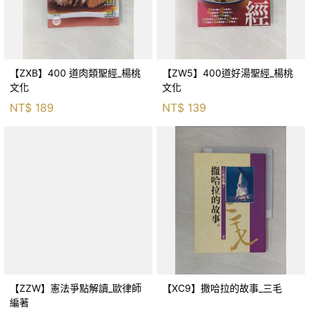
【ZXB】400 道肉類聖經_楊桃
【ZW5】400道好湯聖經_楊桃
文化
文化
NT$
189
NT$
139
【ZZW】憲法爭點解讀_歐律師
【XC9】撒哈拉的故事_三毛
編著