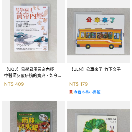
【UQJ】易學易用黃帝內經：
【ULN】公車來了_竹下文子
中醫師反覆研讀的寶典，如今一
般人也能實踐。12條經絡、365
NT$
409
NT$
179
個穴位白話詳解，經之所過，病
查看本書小書籤
之所治。_中里巴人