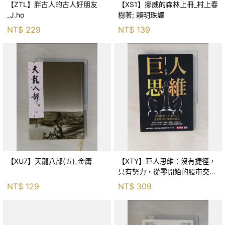
【ZTL】胖古人的古人好朋友
【XS1】挪威的森林上冊_村上春
_J.ho
樹著; 賴明珠譯
NT$
229
NT$
139
【XU7】天龍八部(五)_金庸
【XTY】巨人思維：沒有捷徑，
只有努力，從零開始的股市交易
員_巨人傑
NT$
129
NT$
309