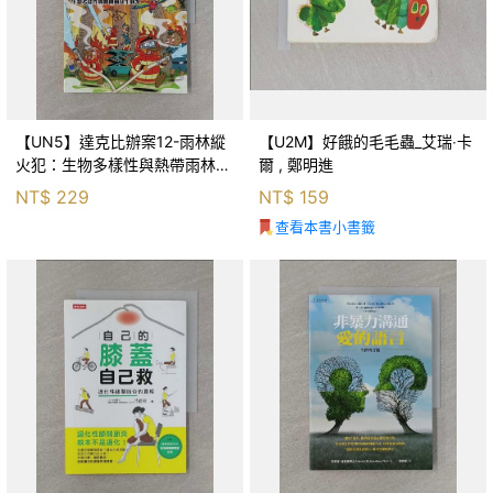
【UN5】達克比辦案12-雨林縱
【U2M】好餓的毛毛蟲_艾瑞‧卡
火犯：生物多樣性與熱帶雨林生
爾 , 鄭明進
態系_柯智元
NT$
229
NT$
159
查看本書小書籤