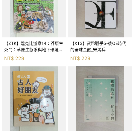
【ZTK】達克比辦案14：莽原生
【XT3】貨幣戰爭5-後QE時代
死鬥：草原生態系與地下環境的
的全球金融_宋鴻兵
生存適應_柯智元
NT$
229
NT$
229