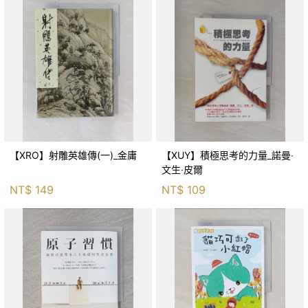
【XRO】射雕英雄傳(一)_金庸
【XUY】積極思考的力量_諾曼‧
文生‧皮爾
NT$
149
NT$
109