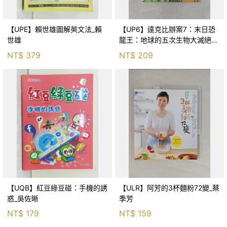
【UPE】賴世雄圖解英文法_賴
【UP6】達克比辦案7：末日恐
世雄
龍王：地球的五次生物大滅絕_
胡妙芬
NT$
379
NT$
209
【UQB】紅豆綠豆碰：手機的誘
【ULR】阿芳的3杯麵粉72變_蔡
惑_吳佐晰
季芳
NT$
179
NT$
159