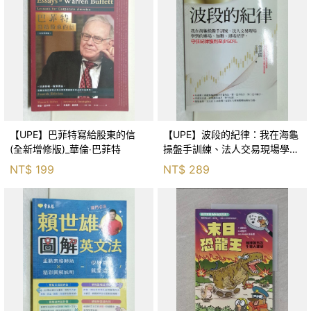
【UPE】巴菲特寫給股東的信
【UPE】波段的紀律：我在海龜
(全新增修版)_華倫‧巴菲特
操盤手訓練、法人交易現場學到
的進場、加碼、退場紀律，守住
NT$
199
NT$
289
紀律獲利至少50％_雷老闆