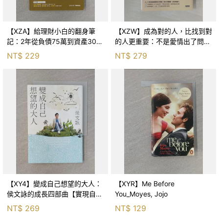
【XZA】給理財小白的翻身筆
【XZW】成為對的人，比找到對
記：2年從負債75萬到資產300
的人更重要：不是愛情出了問
萬，ETF讓我走在財務自由路上_
題，而是認知需要升級！_Mr. P
NT$
229
NT$
279
鐵蛋
【XY4】變成自己想望的大人：
【XYR】Me Before
侯文詠的成長四部曲【實現自
You_Moyes, Jojo
己】_侯文詠
NT$
269
NT$
129