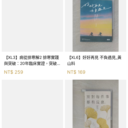
【XL3】病從排寒解2 排寒實踐
【XL6】好好再見 不負遇見_黃
與突破：20年臨床實證，突破排
山料
寒盲點，防治疫毒流感的中醫養
NT$
259
NT$
169
命方略！_李璧如