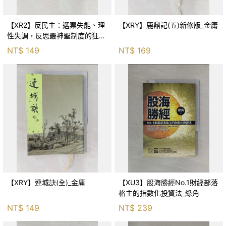
【XR2】反民主：選票失能、理
【XRY】鹿鼎記(五)新修版_金庸
性失調，反思最神聖制度的狂亂
與神話！_傑森‧布倫南, 劉維人
NT$
149
NT$
169
【XRY】連城訣(全)_金庸
【XU3】股海勝經No.1財經部落
格主的指數化投資法_綠角
NT$
149
NT$
239