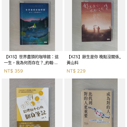
【X1S】世界盡頭的咖啡館：這
【XZ5】餘生是你 晚點沒關係_
一生，我為何而存在？_約翰‧史
黃山料
崔勒基, Elsa
NT$
359
NT$
229