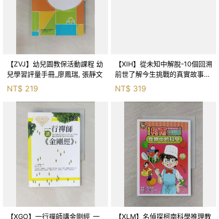
【ZVJ】幼兒園教保活動課程 幼
【XIH】從未知中解脫-10個回溯
兒學習評量手冊_廖鳳瑞, 張靜文
前世了解今生挑戰的真實故事_
羅伯特．舒
NT$
219
NT$
319
【XGO】一行禪師講金剛經_一
【XLM】名偵探柯南科學推理教