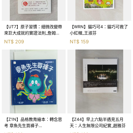
【UT7】原子習慣：細微改變帶
【WRN】貓巧可4：貓巧可救了
來巨大成就的實證法則_詹姆斯‧
小紅帽_王淑芬
克利爾, 蔡世偉
NT$
209
NT$
159
【Z1N】品格教育繪本：轉念思
【Z44】早上六點半遇見五月
考 章魚先生買褲子
天：人生無限公司紀實_趙雅芬
(Octopants)_蘇西‧西尼爾, 黃筱