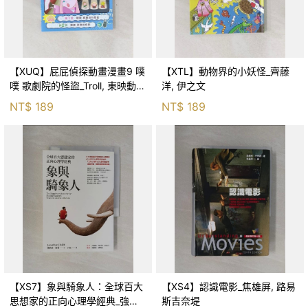
【XUQ】屁屁偵探動畫漫畫9 噗
【XTL】動物界的小妖怪_齊藤
噗 歌劇院的怪盜_Troll, 東映動畫
洋, 伊之文
株式會社, 張東君
NT$
189
NT$
189
【XS7】象與騎象人：全球百大
【XS4】認識電影_焦雄屏, 路易
思想家的正向心理學經典_強納
斯吉奈堤