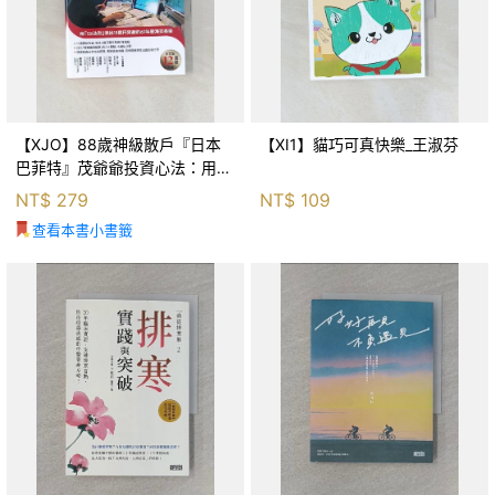
【XJO】88歲神級散戶『日本
【XI1】貓巧可真快樂_王淑芬
巴菲特』茂爺爺投資心法：用
「126法則」滾出18億円資產的
NT$
279
NT$
109
69年股海交易術_藤本茂, 賴惠
查看本書小書籤
鈴