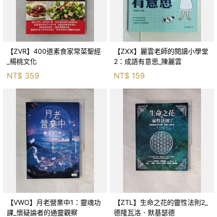
【ZVR】400道素食家常菜聖經
【ZXX】麗雲老師的閱讀小學堂
_楊桃文化
2：成語有意思_陳麗雲
NT$
359
NT$
159
【VWO】月老營業中1：靈魂功
【ZTL】生命之花的靈性法則2_
課_懷疑論者的通靈觀察
德隆瓦洛．默基瑟德