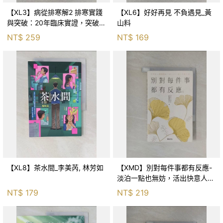
【XL3】病從排寒解2 排寒實踐
【XL6】好好再見 不負遇見_黃
與突破：20年臨床實證，突破排
山料
寒盲點，防治疫毒流感的中醫養
NT$
259
NT$
169
命方略！_李璧如
【XL8】茶水間_李美芮, 林芳如
【XMD】別對每件事都有反應-
淡泊一點也無妨，活出快意人生
的99個禪練習！_枡野俊明, 黃
NT$
179
NT$
219
薇嬪