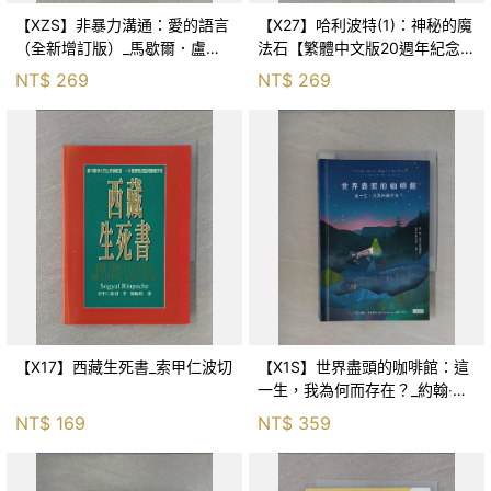
【XZS】非暴力溝通：愛的語言
【X27】哈利波特(1)：神秘的魔
（全新增訂版）_馬歇爾．盧森
法石【繁體中文版20週年紀念】
堡, 蕭寶森
_J.K.羅琳, 彭倩文
NT$
269
NT$
269
【X17】西藏生死書_索甲仁波切
【X1S】世界盡頭的咖啡館：這
一生，我為何而存在？_約翰‧史
崔勒基, Elsa
NT$
169
NT$
359