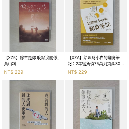
【XZ5】餘生是你 晚點沒關係_
【XZA】給理財小白的翻身筆
黃山料
記：2年從負債75萬到資產300
萬，ETF讓我走在財務自由路上_
NT$
229
NT$
229
鐵蛋