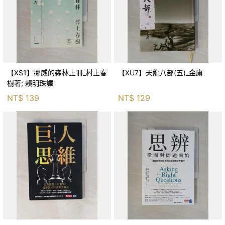
【XS1】挪威的森林上冊_村上春
【XU7】天龍八部(五)_金庸
樹著; 賴明珠譯
NT$
139
NT$
129