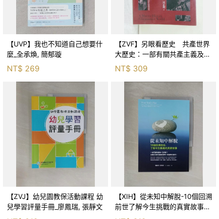
【UVP】我也不知道自己想要什
【ZVF】另眼看歷史 共產世界
麼_全承煥, 簡郁璇
大歷史：一部有關共產主義及共
產黨兩百年的興衰史_呂正理
NT$
269
NT$
309
【ZVJ】幼兒園教保活動課程 幼
【XIH】從未知中解脫-10個回溯
兒學習評量手冊_廖鳳瑞, 張靜文
前世了解今生挑戰的真實故事_
羅伯特．舒