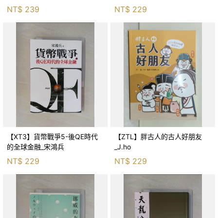
生存適應_柯智元
NT$
239
NT$
229
【XT3】貨幣戰爭5-後QE時代
【ZTL】胖古人的古人好朋友
的全球金融_宋鴻兵
_J.ho
NT$
229
NT$
229