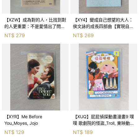
【XZW】成為對的人，比找到對
【XY4】變成自己想望的大人：
的人更重要：不是愛情出了問
侯文詠的成長四部曲【實現自
題，而是認知需要升級！_Mr. P
己】_侯文詠
NT$
279
NT$
269
【XYR】Me Before
【XUQ】屁屁偵探動畫漫畫9 噗
You_Moyes, Jojo
噗 歌劇院的怪盜_Troll, 東映動畫
株式會社, 張東君
NT$
129
NT$
189