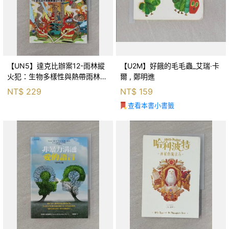
【UN5】達克比辦案12-雨林縱
【U2M】好餓的毛毛蟲_艾瑞‧卡
火犯：生物多樣性與熱帶雨林生
爾 , 鄭明進
態系_柯智元
NT$
229
NT$
159
查看本書小書籤