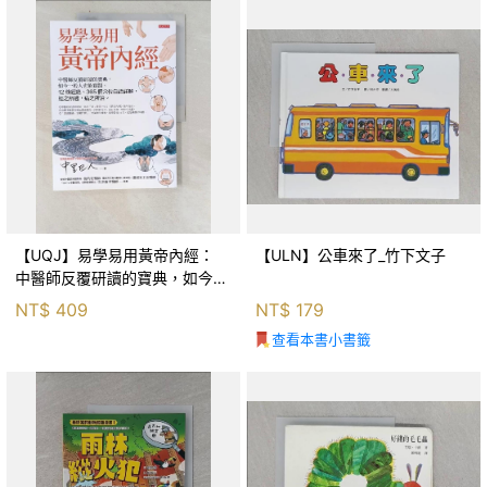
【UQJ】易學易用黃帝內經：
【ULN】公車來了_竹下文子
中醫師反覆研讀的寶典，如今一
般人也能實踐。12條經絡、365
NT$
409
NT$
179
個穴位白話詳解，經之所過，病
查看本書小書籤
之所治。_中里巴人