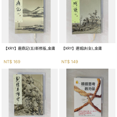
【XRY】鹿鼎記(五)新修版_金庸
【XRY】連城訣(全)_金庸
NT$
169
NT$
149