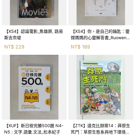
【XS4】認識電影_焦雄屏, 路易
【XS4】你，是自己的鑰匙：靈
斯吉奈堤
媒媽媽的心靈解答書_Ruowen
Huang
NT$
229
NT$
189
【XUF】新日檢完勝500題 N4-
【ZTK】達克比辦案14：莽原生
N5 : 文字.語彙.文法_松本紀子
死鬥：草原生態系與地下環境的