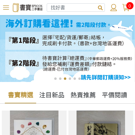
0
書寶精選
注目新品
熱賣推薦
平價閱讀