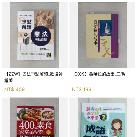
【ZZW】憲法爭點解讀_歐律師
【XC9】撒哈拉的故事_三毛
編著
NT$
409
NT$
199