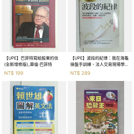
【UPE】巴菲特寫給股東的信
【UPE】波段的紀律：我在海龜
(全新增修版)_華倫‧巴菲特
操盤手訓練、法人交易現場學到
的進場、加碼、退場紀律，守住
NT$
199
NT$
289
紀律獲利至少50％_雷老闆