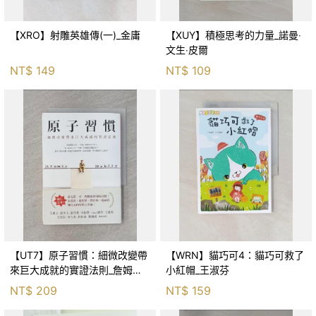
【XRO】射雕英雄傳(一)_金庸
【XUY】積極思考的力量_諾曼‧
文生‧皮爾
NT$
149
NT$
109
【UT7】原子習慣：細微改變帶
【WRN】貓巧可4：貓巧可救了
來巨大成就的實證法則_詹姆斯‧
小紅帽_王淑芬
克利爾, 蔡世偉
NT$
209
NT$
159