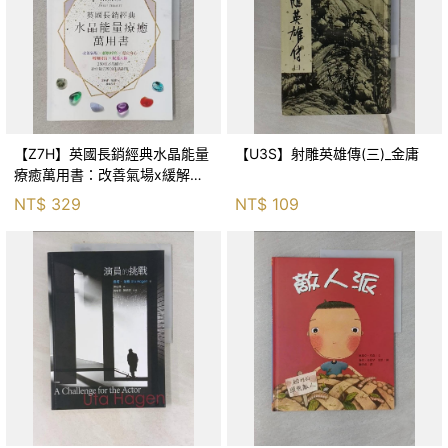
【Z7H】英國長銷經典水晶能量
【U3S】射雕英雄傳(三)_金庸
療癒萬用書：改善氣場x緩解疼
痛x穩定身心x增加財富x促進人
NT$
329
NT$
109
緣，250種水晶礦石給你最完整
的生活對策_菲利