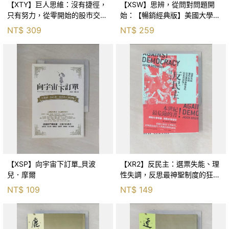
【XTY】巨人思維：沒有捷徑，
【XSW】思辨，從問對問題開
只有努力，從零開始的股市交易
始：【暢銷經典版】美國大學邏
員_巨人傑
輯思考聖經_尼爾．布朗, 史都
NT$
309
NT$
259
華．基里, 羅耀宗, 蔡宏明, 黃賓
星
【XSP】向宇宙下訂單_貝波
【XR2】反民主：選票失能、理
兒．摩爾
性失調，反思最神聖制度的狂亂
與神話！_傑森‧布倫南, 劉維人
NT$
109
NT$
149