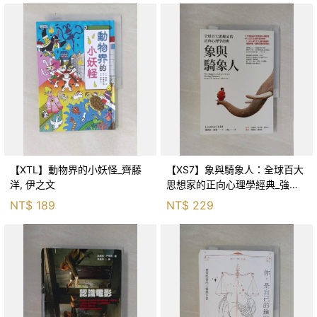
【XTL】動物界的小妖怪_齊藤
【XS7】象與騎象人：全球百大
洋, 伊之文
思想家的正向心理學經典_強納
森．海德, 李靜瑤
NT$
189
NT$
229