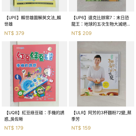
【UPE】賴世雄圖解英文法_賴
【UP6】達克比辦案7：末日恐
世雄
龍王：地球的五次生物大滅絕_
胡妙芬
NT$
379
NT$
209
【UQB】紅豆綠豆碰：手機的誘
【ULR】阿芳的3杯麵粉72變_蔡
惑_吳佐晰
季芳
NT$
179
NT$
159