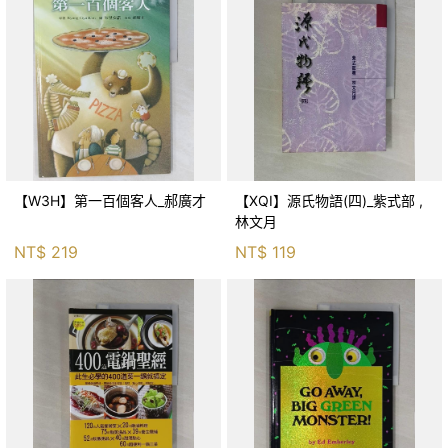
【W3H】第一百個客人_郝廣才
【XQI】源氏物語(四)_紫式部 ,
林文月
NT$
219
NT$
119