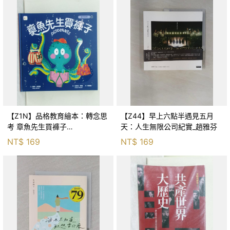
【Z1N】品格教育繪本：轉念思
【Z44】早上六點半遇見五月
考 章魚先生買褲子
天：人生無限公司紀實_趙雅芬
(Octopants)_蘇西‧西尼爾, 黃筱
NT$
169
NT$
169
茵