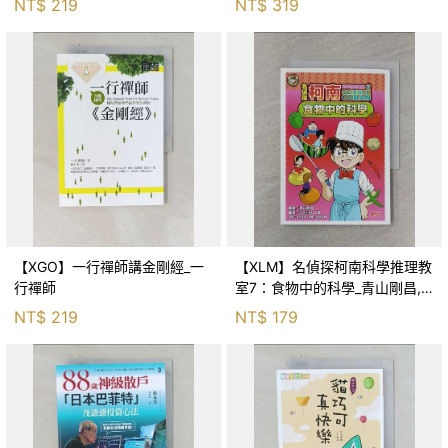
NT$
219
NT$
319
【XGO】一行禪師講金剛經_一
【XLM】名偵探柯南科學推理教
行禪師
室7：食物中的科學_青山剛昌,
Galileo工房, 黃薇嬪
NT$
219
NT$
179