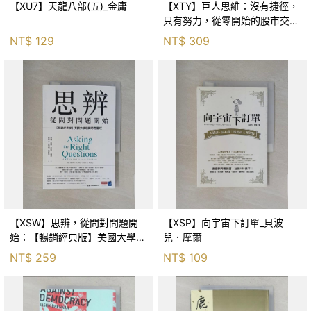
【XU7】天龍八部(五)_金庸
【XTY】巨人思維：沒有捷徑，
只有努力，從零開始的股市交易
員_巨人傑
NT$
129
NT$
309
【XSW】思辨，從問對問題開
【XSP】向宇宙下訂單_貝波
始：【暢銷經典版】美國大學邏
兒．摩爾
輯思考聖經_尼爾．布朗, 史都
NT$
259
NT$
109
華．基里, 羅耀宗, 蔡宏明, 黃賓
星