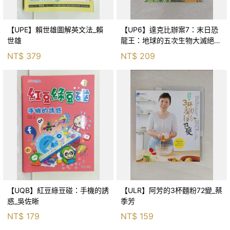
【UPE】賴世雄圖解英文法_賴
【UP6】達克比辦案7：末日恐
世雄
龍王：地球的五次生物大滅絕_
胡妙芬
NT$
379
NT$
209
【UQB】紅豆綠豆碰：手機的誘
【ULR】阿芳的3杯麵粉72變_蔡
惑_吳佐晰
季芳
NT$
179
NT$
159