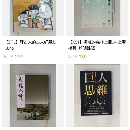
【ZTL】胖古人的古人好朋友
【XS1】挪威的森林上冊_村上春
_J.ho
樹著; 賴明珠譯
NT$
229
NT$
139