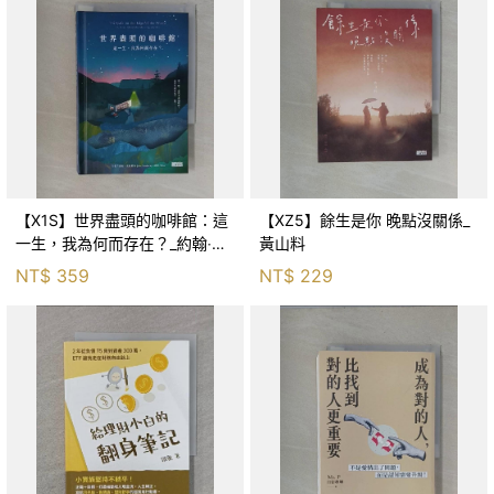
【X1S】世界盡頭的咖啡館：這
【XZ5】餘生是你 晚點沒關係_
一生，我為何而存在？_約翰‧史
黃山料
崔勒基, Elsa
NT$
359
NT$
229