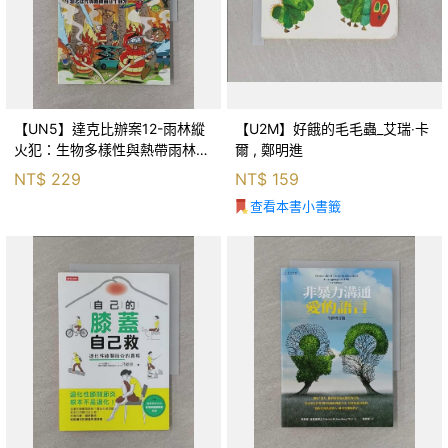
【UN5】達克比辦案12-雨林縱
【U2M】好餓的毛毛蟲_艾瑞‧卡
火犯：生物多樣性與熱帶雨林生
爾 , 鄭明進
態系_柯智元
NT$
229
NT$
159
查看本書小書籤