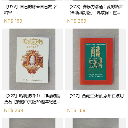
【UYV】自己的膝蓋自己救_呂
【XZS】非暴力溝通：愛的語言
紹睿
（全新增訂版）_馬歇爾．盧森
堡, 蕭寶森
NT$
159
NT$
269
【X27】哈利波特(1)：神秘的魔
【X17】西藏生死書_索甲仁波切
法石【繁體中文版20週年紀念】
_J.K.羅琳, 彭倩文
NT$
269
NT$
169