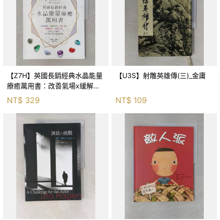
【Z7H】英國長銷經典水晶能量
【U3S】射雕英雄傳(三)_金庸
療癒萬用書：改善氣場x緩解疼
痛x穩定身心x增加財富x促進人
NT$
329
NT$
109
緣，250種水晶礦石給你最完整
的生活對策_菲利