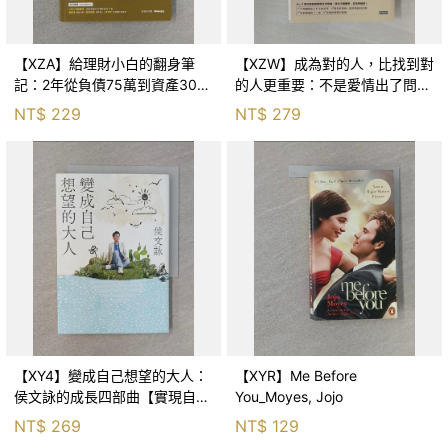
【XZA】給理財小白的翻身筆
【XZW】成為對的人，比找到對
記：2年從負債75萬到資產300
的人更重要：不是愛情出了問
萬，ETF讓我走在財務自由路上_
題，而是認知需要升級！_Mr. P
NT$
229
NT$
279
鐵蛋
【XY4】變成自己想望的大人：
【XYR】Me Before
侯文詠的成長四部曲【實現自
You_Moyes, Jojo
己】_侯文詠
NT$
269
NT$
129