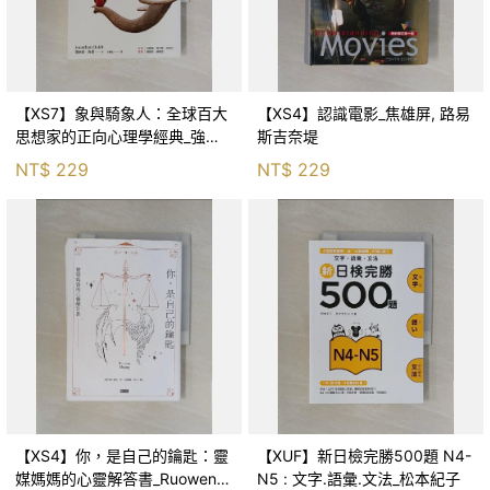
【XS7】象與騎象人：全球百大
【XS4】認識電影_焦雄屏, 路易
思想家的正向心理學經典_強納
斯吉奈堤
森．海德, 李靜瑤
NT$
229
NT$
229
【XS4】你，是自己的鑰匙：靈
【XUF】新日檢完勝500題 N4-
媒媽媽的心靈解答書_Ruowen
N5 : 文字.語彙.文法_松本紀子