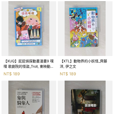
【XUQ】屁屁偵探動畫漫畫9 噗
【XTL】動物界的小妖怪_齊藤
噗 歌劇院的怪盜_Troll, 東映動畫
洋, 伊之文
株式會社, 張東君
NT$
189
NT$
189