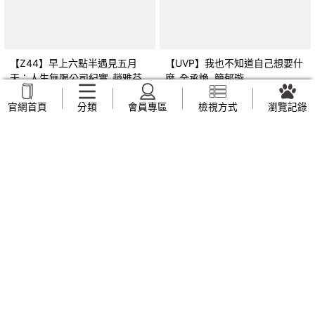
【Z44】早上六點半遇見五月
【UVP】我也不知道自己想要什
天：人生無限公司紀實_趙雅芬
麼_全承煥, 簡郁璇
NT$
169
NT$
269
官網首頁
分類
會員專區
檢視方式
瀏覽記錄
【ZVF】另眼看歷史 共產世界
【ZVJ】幼兒園教保活動課程 幼
大歷史：一部有關共產主義及共
兒學習評量手冊_廖鳳瑞, 張靜文
產黨兩百年的興衰史_呂正理