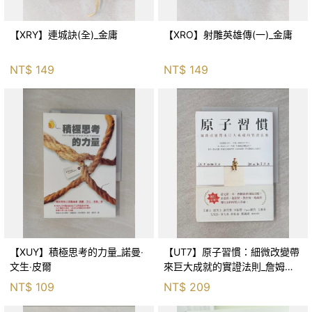
【XRY】連城訣(全)_金庸
【XRO】射雕英雄傳(一)_金庸
NT$
149
NT$
149
【XUY】積極思考的力量_諾曼‧
【UT7】原子習慣：細微改變帶
文生‧皮爾
來巨大成就的實證法則_詹姆斯‧
克利爾, 蔡世偉
NT$
109
NT$
209