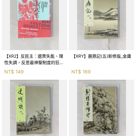
【XR2】反民主：選票失能、理
【XRY】鹿鼎記(五)新修版_金庸
性失調，反思最神聖制度的狂亂
與神話！_傑森‧布倫南, 劉維人
NT$
149
NT$
169