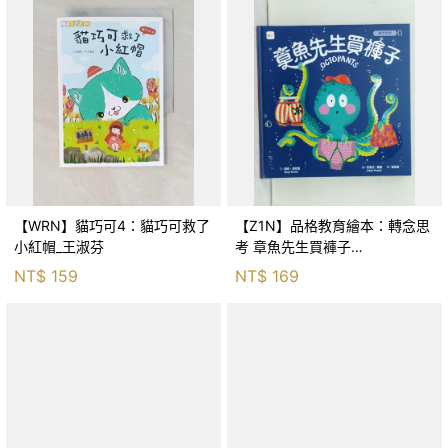
【WRN】貓巧可4：貓巧可救了
【Z1N】品格教育繪本：轉念思
小紅帽_王淑芬
考 章魚先生買褲子
(Octopants)_蘇西‧西尼爾, 黃筱
NT$
159
NT$
169
茵