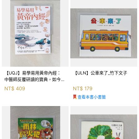
【UQJ】易學易用黃帝內經：
【ULN】公車來了_竹下文子
中醫師反覆研讀的寶典，如今一
般人也能實踐。12條經絡、365
NT$
409
NT$
179
個穴位白話詳解，經之所過，病
查看本書小書籤
之所治。_中里巴人