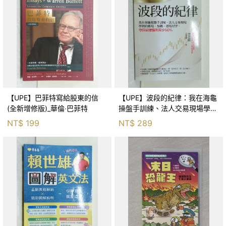
【UPE】巴菲特寫給股東的信
【UPE】波段的紀律：我在海龜
(全新增修版)_華倫‧巴菲特
操盤手訓練、法人交易現場學到
的進場、加碼、退場紀律，守住
NT$
199
NT$
289
紀律獲利至少50％_雷老闆