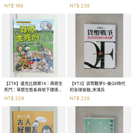
Huang
NT$
189
NT$
239
【ZTK】達克比辦案14：莽原生
【XT3】貨幣戰爭5-後QE時代
死鬥：草原生態系與地下環境的
的全球金融_宋鴻兵
生存適應_柯智元
NT$
229
NT$
229