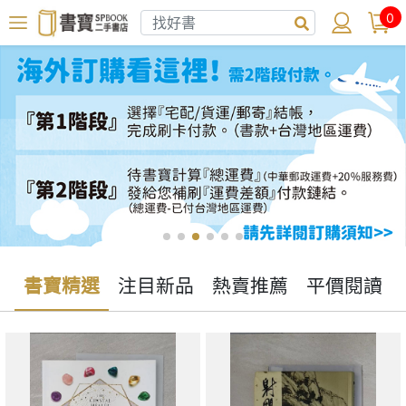
0
書寶精選
注目新品
熱賣推薦
平價閱讀