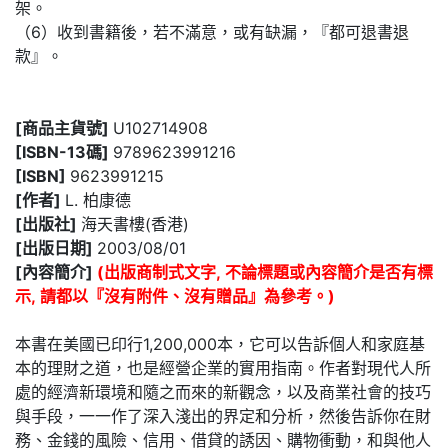
架。
（6）收到書籍後，若不滿意，或有缺漏，『都可退書退
款』。
[商品主貨號]
U102714908
[ISBN-13碼]
9789623991216
[ISBN]
9623991215
[作者]
L. 柏康德
[出版社]
海天書樓(香港)
[出版日期]
2003/08/01
[內容簡介]
(出版商制式文字, 不論標題或內容簡介是否有標
示, 請都以『沒有附件、沒有贈品』為參考。)
本書在美國已印行1,200,000本，它可以告訴個人和家庭基
本的理財之道，也是經營企業的實用指南。作者對現代人所
處的經濟新環境和隨之而來的新觀念，以及商業社會的技巧
與手段，一一作了深入淺出的界定和分析，然後告訴你在財
務、金錢的風險、信用、借貸的誘因、購物衝動，和與他人