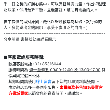
爭一日之長的好勝心態中，可以有智慧與力量，作出卓越理
財決策，保持預算平衡，且能富餘，幫助有需要的人。
書中提供的理財原則，嚴格以聖經教導為基礎，試行過的
人，多能跳出金錢綑綁，享受不虞匱乏的自由。)
-----------------------------------------------------------
分享閱讀 書籍狀態請詳看圖示
■客服電話服務時間:
敝店客服電話 (02) 85316044
服務時間為
週一至週五 09:00-12:00 及 13:00-17:00
例
假與國定假日公休
其餘時間請使用
線上留言
留下您的訂單資料與疑問 。
由於敝店為多平臺同步販售，
來電請務必告知為
書寶官
方書城
買家
以節省您的寶貴時間，謝謝您。