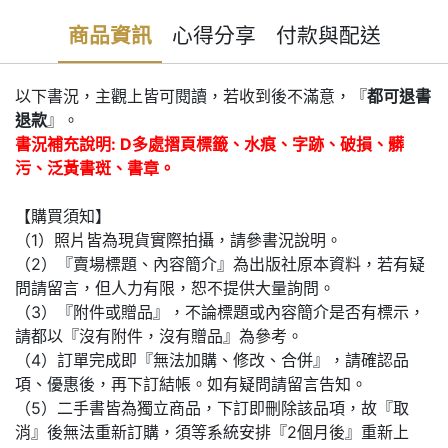
商品資訊
心得分享
付款與配送
以下書況，主觀上皆可閱讀，若收到後不滿意，『
都可退書
退款
』。
書況補充說明: D多處摺頁標籤、水痕、字跡、破損、髒
污、泛黃書斑、書章。
【購買須知】
（1）照片皆為現貨實際拍攝，請參書況說明。
（2）『賣場標題、內容簡介』為出版社原本資料，若有疑
問請留言，但人力有限，恕不提供大量詢問。
（3）『附件或贈品』，不論標題或內容簡介是否有標示，
請都以『沒有附件，沒有贈品』為參考。
（4）訂單完成即『無法加購、修改、合併』，請確認品
項、優惠後，再下訂結帳。如有疑問請留言告知。
（5）二手書皆為獨立商品，下訂即刪除該品項，故『取
消』後無法重新訂購，須等系統安排『2個月後』重新上