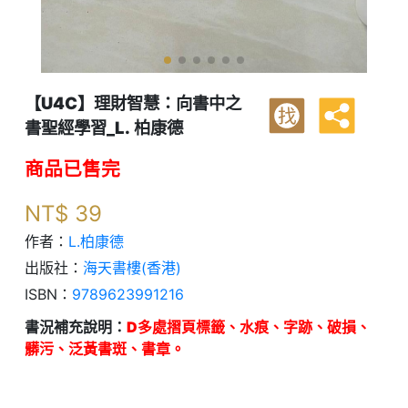
【U4C】理財智慧：向書中之
找
書聖經學習_L. 柏康德
商品已售完
NT$
39
作者：
L.柏康德
出版社：
海天書樓(香港)
ISBN：
9789623991216
書況補充說明：
D多處摺頁標籤、水痕、字跡、破損、
髒污、泛黃書斑、書章。