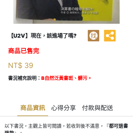
【U2V】現在，該進場了嗎?
找
商品已售完
NT$
39
書況補充說明：
B自然泛黃書斑、髒污。
商品資訊
心得分享
付款與配送
以下書況，主觀上皆可閱讀，若收到後不滿意，『
都可退書