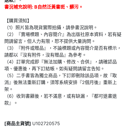
退款
』。
書況補充說明: B自然泛黃書斑、髒污。
【購買須知】
（1）照片皆為現貨實際拍攝，請參書況說明。
（2）『賣場標題、內容簡介』為出版社原本資料，若有疑
問請留言，但人力有限，恕不提供大量詢問。
（3）『附件或贈品』，不論標題或內容簡介是否有標示，
請都以『沒有附件，沒有贈品』為參考。
（4）訂單完成即『無法加購、修改、合併』，請確認品
項、優惠後，再下訂結帳。如有疑問請留言告知。
（5）二手書皆為獨立商品，下訂即刪除該品項，故『取
消』後無法重新訂購，須等系統安排『2個月後』重新上
架。
（6）收到書籍後，若不滿意，或有缺漏，『都可退書退
款』。
[商品主貨號]
U102720575