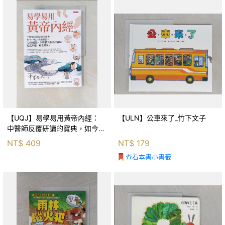
【UQJ】易學易用黃帝內經：
【ULN】公車來了_竹下文子
中醫師反覆研讀的寶典，如今一
般人也能實踐。12條經絡、365
NT$
409
NT$
179
個穴位白話詳解，經之所過，病
查看本書小書籤
之所治。_中里巴人