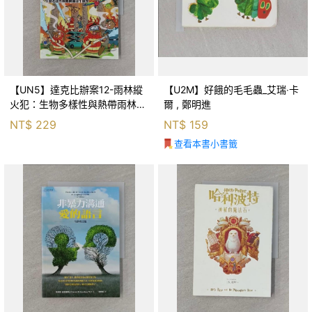
【UN5】達克比辦案12-雨林縱
【U2M】好餓的毛毛蟲_艾瑞‧卡
火犯：生物多樣性與熱帶雨林生
爾 , 鄭明進
態系_柯智元
NT$
229
NT$
159
查看本書小書籤