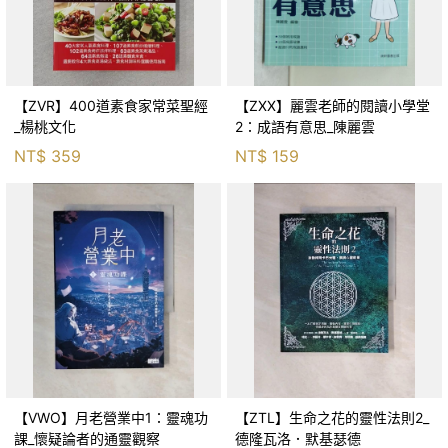
【ZVR】400道素食家常菜聖經
【ZXX】麗雲老師的閱讀小學堂
_楊桃文化
2：成語有意思_陳麗雲
NT$
359
NT$
159
【VWO】月老營業中1：靈魂功
【ZTL】生命之花的靈性法則2_
課_懷疑論者的通靈觀察
德隆瓦洛．默基瑟德