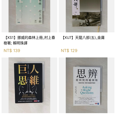
【XS1】挪威的森林上冊_村上春
【XU7】天龍八部(五)_金庸
樹著; 賴明珠譯
NT$
139
NT$
129