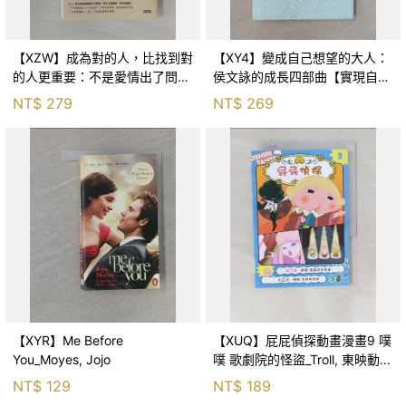
【XZW】成為對的人，比找到對
【XY4】變成自己想望的大人：
的人更重要：不是愛情出了問
侯文詠的成長四部曲【實現自
題，而是認知需要升級！_Mr. P
己】_侯文詠
NT$
279
NT$
269
【XYR】Me Before
【XUQ】屁屁偵探動畫漫畫9 噗
You_Moyes, Jojo
噗 歌劇院的怪盜_Troll, 東映動畫
株式會社, 張東君
NT$
129
NT$
189