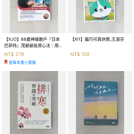
【XJO】88歲神級散戶『日本
【XI1】貓巧可真快樂_王淑芬
巴菲特』茂爺爺投資心法：用
「126法則」滾出18億円資產的
NT$
279
NT$
109
69年股海交易術_藤本茂, 賴惠
查看本書小書籤
鈴