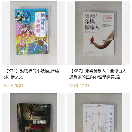
【XTL】動物界的小妖怪_齊藤
【XS7】象與騎象人：全球百大
洋, 伊之文
思想家的正向心理學經典_強納
森．海德, 李靜瑤
NT$
189
NT$
229