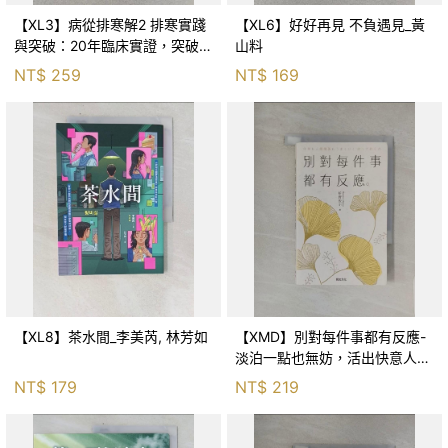
【XL3】病從排寒解2 排寒實踐
【XL6】好好再見 不負遇見_黃
與突破：20年臨床實證，突破排
山料
寒盲點，防治疫毒流感的中醫養
NT$
259
NT$
169
命方略！_李璧如
【XL8】茶水間_李美芮, 林芳如
【XMD】別對每件事都有反應-
淡泊一點也無妨，活出快意人生
的99個禪練習！_枡野俊明, 黃
NT$
179
NT$
219
薇嬪