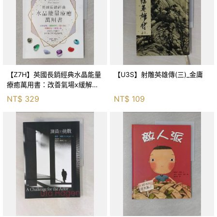
【Z7H】英國長銷經典水晶能量
【U3S】射雕英雄傳(三)_金庸
療癒萬用書：改善氣場x緩解疼
痛x穩定身心x增加財富x促進人
NT$
329
NT$
109
緣，250種水晶礦石給你最完整
的生活對策_菲利