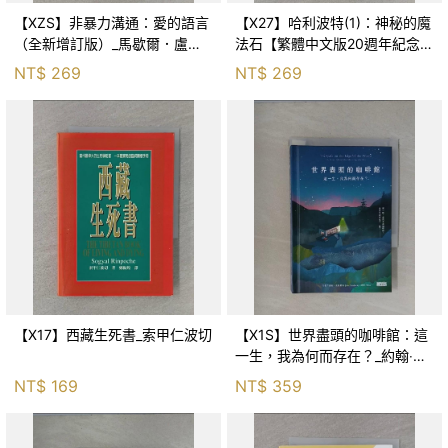
【XZS】非暴力溝通：愛的語言
【X27】哈利波特(1)：神秘的魔
（全新增訂版）_馬歇爾．盧森
法石【繁體中文版20週年紀念】
堡, 蕭寶森
_J.K.羅琳, 彭倩文
NT$
269
NT$
269
【X17】西藏生死書_索甲仁波切
【X1S】世界盡頭的咖啡館：這
一生，我為何而存在？_約翰‧史
崔勒基, Elsa
NT$
169
NT$
359