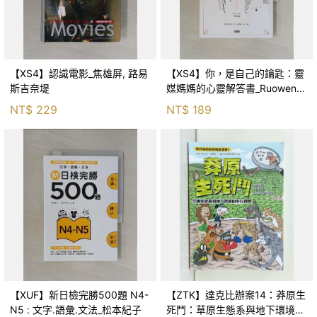
【XS4】認識電影_焦雄屏, 路易
【XS4】你，是自己的鑰匙：靈
斯吉奈堤
媒媽媽的心靈解答書_Ruowen
Huang
NT$
229
NT$
189
【XUF】新日檢完勝500題 N4-
【ZTK】達克比辦案14：莽原生
N5 : 文字.語彙.文法_松本紀子
死鬥：草原生態系與地下環境的