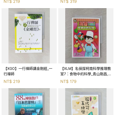
NT$
219
NT$
319
【XGO】一行禪師講金剛經_一
【XLM】名偵探柯南科學推理教
行禪師
室7：食物中的科學_青山剛昌,
Galileo工房, 黃薇嬪
NT$
219
NT$
179