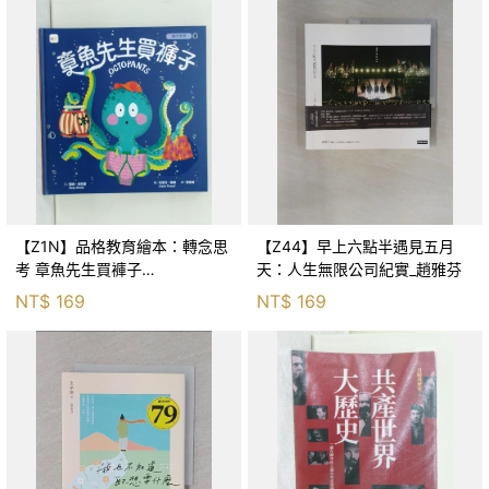
【Z1N】品格教育繪本：轉念思
【Z44】早上六點半遇見五月
考 章魚先生買褲子
天：人生無限公司紀實_趙雅芬
(Octopants)_蘇西‧西尼爾, 黃筱
NT$
169
NT$
169
茵