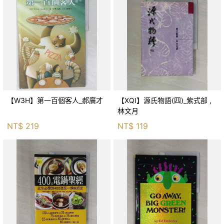
【W3H】第一百個客人_郝廣才
【XQI】源氏物語(四)_紫式部 ,
林文月
NT$
219
NT$
119