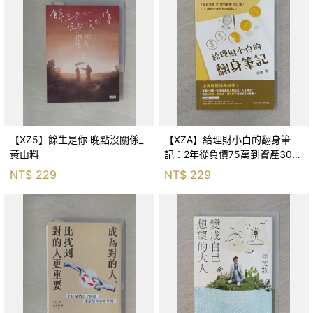
【XZ5】餘生是你 晚點沒關係_
【XZA】給理財小白的翻身筆
黃山料
記：2年從負債75萬到資產300
萬，ETF讓我走在財務自由路上_
NT$
229
NT$
229
鐵蛋