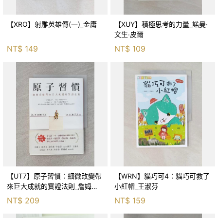
【XRO】射雕英雄傳(一)_金庸
【XUY】積極思考的力量_諾曼‧
文生‧皮爾
NT$
149
NT$
109
【UT7】原子習慣：細微改變帶
【WRN】貓巧可4：貓巧可救了
來巨大成就的實證法則_詹姆斯‧
小紅帽_王淑芬
克利爾, 蔡世偉
NT$
209
NT$
159