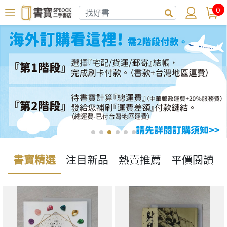
0
書寶精選
注目新品
熱賣推薦
平價閱讀