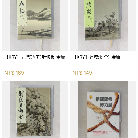
【XRY】鹿鼎記(五)新修版_金庸
【XRY】連城訣(全)_金庸
NT$
169
NT$
149