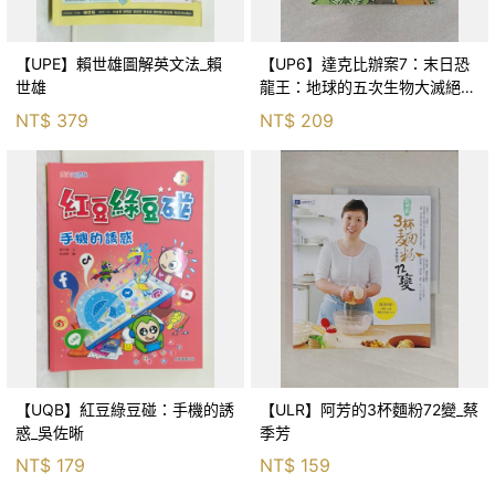
【UPE】賴世雄圖解英文法_賴
【UP6】達克比辦案7：末日恐
世雄
龍王：地球的五次生物大滅絕_
胡妙芬
NT$
379
NT$
209
【UQB】紅豆綠豆碰：手機的誘
【ULR】阿芳的3杯麵粉72變_蔡
惑_吳佐晰
季芳
NT$
179
NT$
159