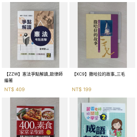
【ZZW】憲法爭點解讀_歐律師
【XC9】撒哈拉的故事_三毛
編著
NT$
409
NT$
199