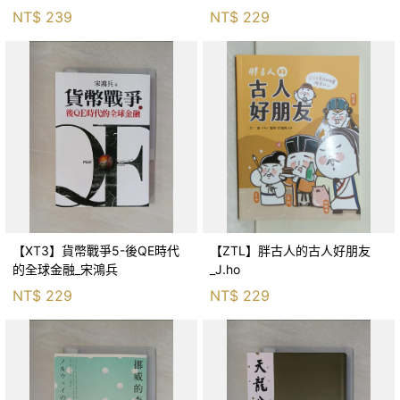
生存適應_柯智元
NT$
239
NT$
229
【XT3】貨幣戰爭5-後QE時代
【ZTL】胖古人的古人好朋友
的全球金融_宋鴻兵
_J.ho
NT$
229
NT$
229