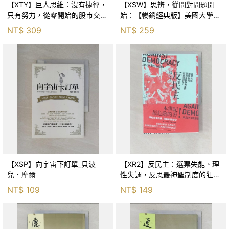
【XTY】巨人思維：沒有捷徑，
【XSW】思辨，從問對問題開
只有努力，從零開始的股市交易
始：【暢銷經典版】美國大學邏
員_巨人傑
輯思考聖經_尼爾．布朗, 史都
NT$
309
NT$
259
華．基里, 羅耀宗, 蔡宏明, 黃賓
星
【XSP】向宇宙下訂單_貝波
【XR2】反民主：選票失能、理
兒．摩爾
性失調，反思最神聖制度的狂亂
與神話！_傑森‧布倫南, 劉維人
NT$
109
NT$
149