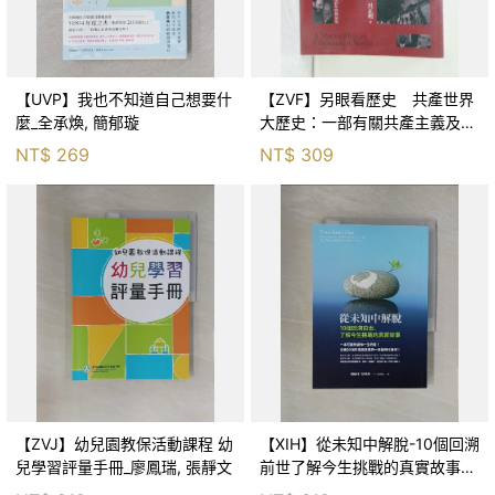
【UVP】我也不知道自己想要什
【ZVF】另眼看歷史 共產世界
麼_全承煥, 簡郁璇
大歷史：一部有關共產主義及共
產黨兩百年的興衰史_呂正理
NT$
269
NT$
309
【ZVJ】幼兒園教保活動課程 幼
【XIH】從未知中解脫-10個回溯
兒學習評量手冊_廖鳳瑞, 張靜文
前世了解今生挑戰的真實故事_
羅伯特．舒