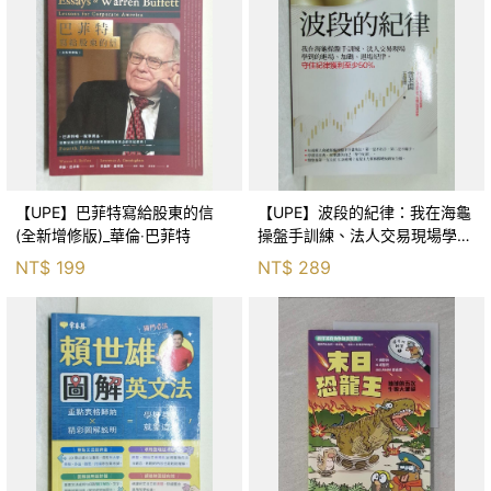
【UPE】巴菲特寫給股東的信
【UPE】波段的紀律：我在海龜
(全新增修版)_華倫‧巴菲特
操盤手訓練、法人交易現場學到
的進場、加碼、退場紀律，守住
NT$
199
NT$
289
紀律獲利至少50％_雷老闆