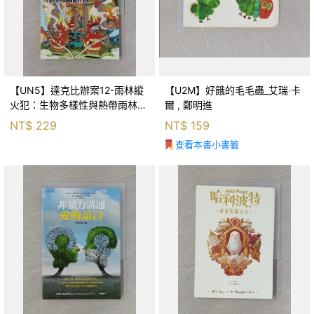
【UN5】達克比辦案12-雨林縱
【U2M】好餓的毛毛蟲_艾瑞‧卡
火犯：生物多樣性與熱帶雨林生
爾 , 鄭明進
態系_柯智元
NT$
229
NT$
159
查看本書小書籤