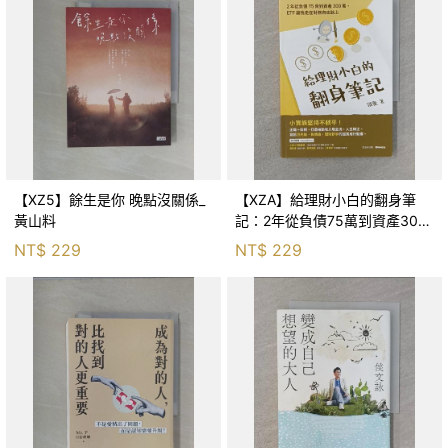
【XZ5】餘生是你 晚點沒關係_
【XZA】給理財小白的翻身筆
黃山料
記：2年從負債75萬到資產300
萬，ETF讓我走在財務自由路上_
NT$
229
NT$
229
鐵蛋