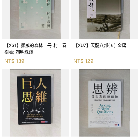
【XS1】挪威的森林上冊_村上春
【XU7】天龍八部(五)_金庸
樹著; 賴明珠譯
NT$
139
NT$
129