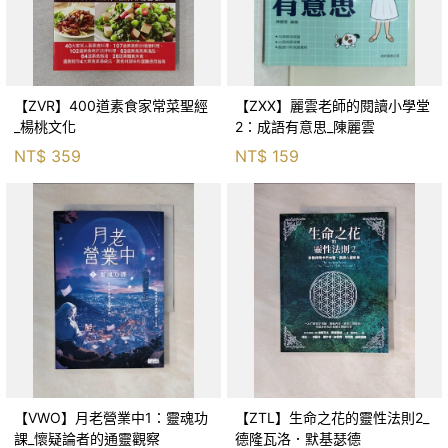
【ZVR】400道素食家常菜聖經
【ZXX】麗雲老師的閱讀小學堂
_楊桃文化
2：成語有意思_陳麗雲
NT$
359
NT$
159
【VWO】月老營業中1：靈魂功
【ZTL】生命之花的靈性法則2_
課_懷疑論者的通靈觀察
德隆瓦洛．默基瑟德