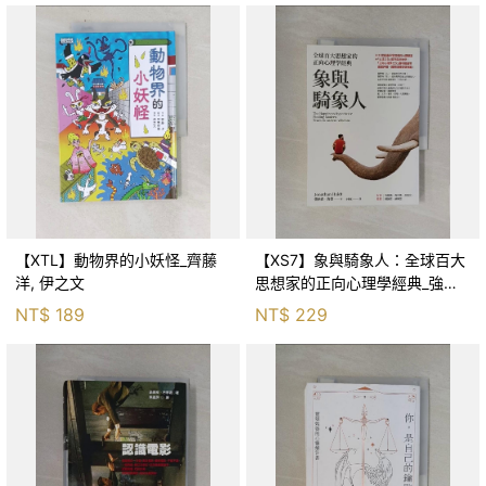
【XTL】動物界的小妖怪_齊藤
【XS7】象與騎象人：全球百大
洋, 伊之文
思想家的正向心理學經典_強納
森．海德, 李靜瑤
NT$
189
NT$
229