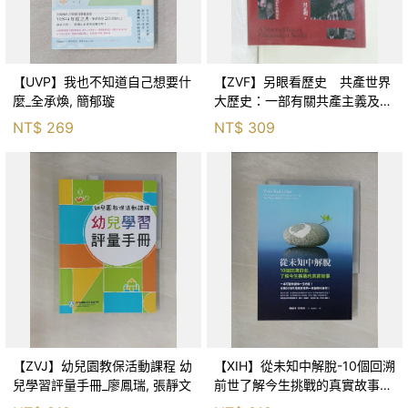
【UVP】我也不知道自己想要什
【ZVF】另眼看歷史 共產世界
麼_全承煥, 簡郁璇
大歷史：一部有關共產主義及共
產黨兩百年的興衰史_呂正理
NT$
269
NT$
309
【ZVJ】幼兒園教保活動課程 幼
【XIH】從未知中解脫-10個回溯
兒學習評量手冊_廖鳳瑞, 張靜文
前世了解今生挑戰的真實故事_
羅伯特．舒