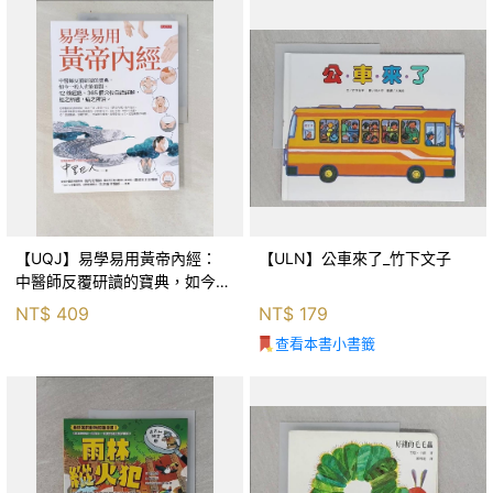
【UQJ】易學易用黃帝內經：
【ULN】公車來了_竹下文子
中醫師反覆研讀的寶典，如今一
般人也能實踐。12條經絡、365
NT$
409
NT$
179
個穴位白話詳解，經之所過，病
查看本書小書籤
之所治。_中里巴人