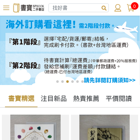
0
書寶精選
注目新品
熱賣推薦
平價閱讀