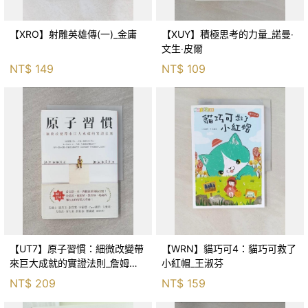
【XRO】射雕英雄傳(一)_金庸
【XUY】積極思考的力量_諾曼‧
文生‧皮爾
NT$
149
NT$
109
【UT7】原子習慣：細微改變帶
【WRN】貓巧可4：貓巧可救了
來巨大成就的實證法則_詹姆斯‧
小紅帽_王淑芬
克利爾, 蔡世偉
NT$
209
NT$
159