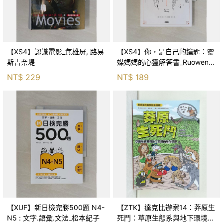
【XS4】認識電影_焦雄屏, 路易
【XS4】你，是自己的鑰匙：靈
斯吉奈堤
媒媽媽的心靈解答書_Ruowen
Huang
NT$
229
NT$
189
【XUF】新日檢完勝500題 N4-
【ZTK】達克比辦案14：莽原生
N5 : 文字.語彙.文法_松本紀子
死鬥：草原生態系與地下環境的