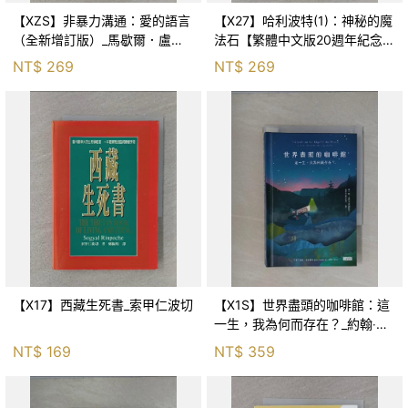
【XZS】非暴力溝通：愛的語言
【X27】哈利波特(1)：神秘的魔
（全新增訂版）_馬歇爾．盧森
法石【繁體中文版20週年紀念】
堡, 蕭寶森
_J.K.羅琳, 彭倩文
NT$
269
NT$
269
【X17】西藏生死書_索甲仁波切
【X1S】世界盡頭的咖啡館：這
一生，我為何而存在？_約翰‧史
崔勒基, Elsa
NT$
169
NT$
359