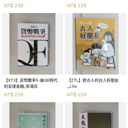
生存適應_柯智元
NT$
239
NT$
229
【XT3】貨幣戰爭5-後QE時代
【ZTL】胖古人的古人好朋友
的全球金融_宋鴻兵
_J.ho
NT$
229
NT$
229