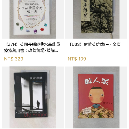
【Z7H】英國長銷經典水晶能量
【U3S】射雕英雄傳(三)_金庸
療癒萬用書：改善氣場x緩解疼
痛x穩定身心x增加財富x促進人
NT$
329
NT$
109
緣，250種水晶礦石給你最完整
的生活對策_菲利