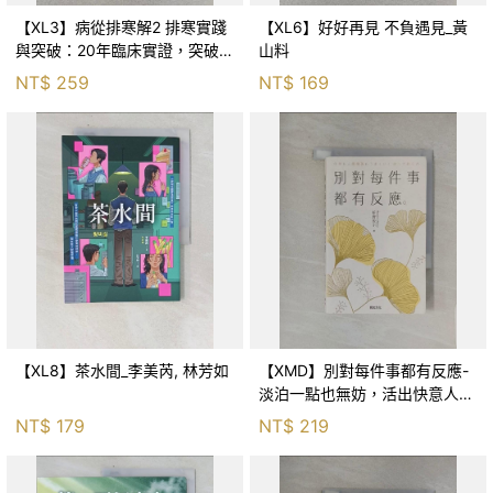
【XL3】病從排寒解2 排寒實踐
【XL6】好好再見 不負遇見_黃
與突破：20年臨床實證，突破排
山料
寒盲點，防治疫毒流感的中醫養
NT$
259
NT$
169
命方略！_李璧如
【XL8】茶水間_李美芮, 林芳如
【XMD】別對每件事都有反應-
淡泊一點也無妨，活出快意人生
的99個禪練習！_枡野俊明, 黃
NT$
179
NT$
219
薇嬪