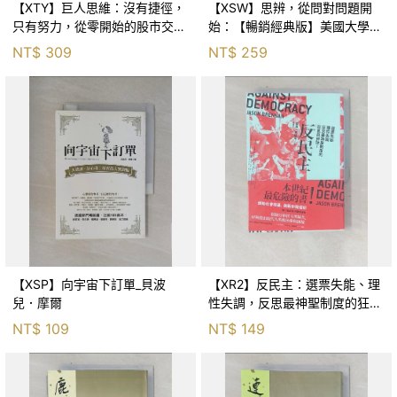
【XTY】巨人思維：沒有捷徑，
【XSW】思辨，從問對問題開
只有努力，從零開始的股市交易
始：【暢銷經典版】美國大學邏
員_巨人傑
輯思考聖經_尼爾．布朗, 史都
NT$
309
NT$
259
華．基里, 羅耀宗, 蔡宏明, 黃賓
星
【XSP】向宇宙下訂單_貝波
【XR2】反民主：選票失能、理
兒．摩爾
性失調，反思最神聖制度的狂亂
與神話！_傑森‧布倫南, 劉維人
NT$
109
NT$
149