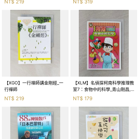
NT$
219
NT$
319
【XGO】一行禪師講金剛經_一
【XLM】名偵探柯南科學推理教
行禪師
室7：食物中的科學_青山剛昌,
Galileo工房, 黃薇嬪
NT$
219
NT$
179