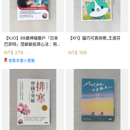
【XJO】88歲神級散戶『日本
【XI1】貓巧可真快樂_王淑芬
巴菲特』茂爺爺投資心法：用
「126法則」滾出18億円資產的
NT$
279
NT$
109
69年股海交易術_藤本茂, 賴惠
查看本書小書籤
鈴