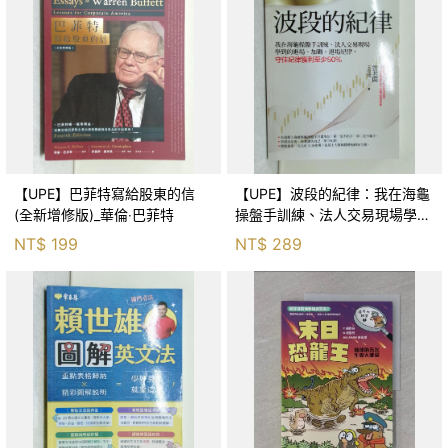
【UPE】巴菲特寫給股東的信
【UPE】波段的紀律：我在海龜
(全新增修版)_華倫‧巴菲特
操盤手訓練、法人交易現場學到
的進場、加碼、退場紀律，守住
NT$
199
NT$
289
紀律獲利至少50％_雷老闆