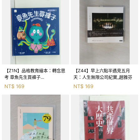
【Z1N】品格教育繪本：轉念思
【Z44】早上六點半遇見五月
考 章魚先生買褲子
天：人生無限公司紀實_趙雅芬
(Octopants)_蘇西‧西尼爾, 黃筱
NT$
169
NT$
169
茵