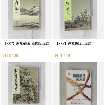
【XRY】鹿鼎記(五)新修版_金庸
【XRY】連城訣(全)_金庸
NT$
169
NT$
149