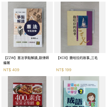
【ZZW】憲法爭點解讀_歐律師
【XC9】撒哈拉的故事_三毛
編著
NT$
409
NT$
199