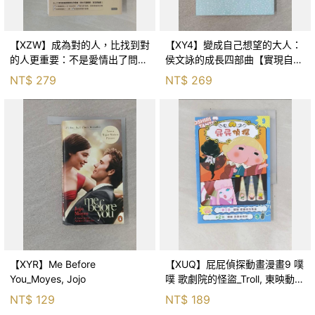
【XZW】成為對的人，比找到對
【XY4】變成自己想望的大人：
的人更重要：不是愛情出了問
侯文詠的成長四部曲【實現自
題，而是認知需要升級！_Mr. P
己】_侯文詠
NT$
279
NT$
269
【XYR】Me Before
【XUQ】屁屁偵探動畫漫畫9 噗
You_Moyes, Jojo
噗 歌劇院的怪盜_Troll, 東映動畫
株式會社, 張東君
NT$
129
NT$
189