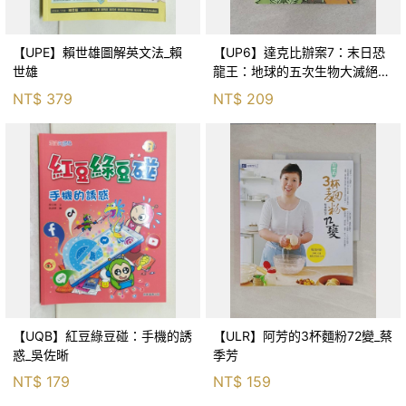
【UPE】賴世雄圖解英文法_賴
【UP6】達克比辦案7：末日恐
世雄
龍王：地球的五次生物大滅絕_
胡妙芬
NT$
379
NT$
209
【UQB】紅豆綠豆碰：手機的誘
【ULR】阿芳的3杯麵粉72變_蔡
惑_吳佐晰
季芳
NT$
179
NT$
159