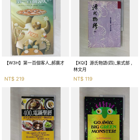
【W3H】第一百個客人_郝廣才
【XQI】源氏物語(四)_紫式部 ,
林文月
NT$
219
NT$
119