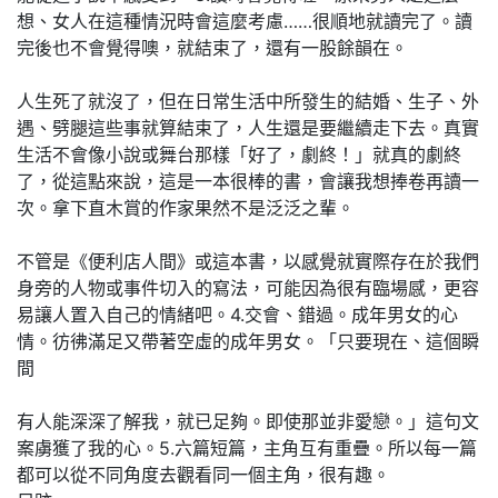
想、女人在這種情況時會這麼考慮……很順地就讀完了。讀
完後也不會覺得噢，就結束了，還有一股餘韻在。
人生死了就沒了，但在日常生活中所發生的結婚、生子、外
遇、劈腿這些事就算結束了，人生還是要繼續走下去。真實
生活不會像小說或舞台那樣「好了，劇終！」就真的劇終
了，從這點來說，這是一本很棒的書，會讓我想捧卷再讀一
次。拿下直木賞的作家果然不是泛泛之輩。
不管是《便利店人間》或這本書，以感覺就實際存在於我們
身旁的人物或事件切入的寫法，可能因為很有臨場感，更容
易讓人置入自己的情緒吧。4.交會、錯過。成年男女的心
情。彷彿滿足又帶著空虛的成年男女。「只要現在、這個瞬
間
有人能深深了解我，就已足夠。即使那並非愛戀。」這句文
案虜獲了我的心。5.六篇短篇，主角互有重疊。所以每一篇
都可以從不同角度去觀看同一個主角，很有趣。