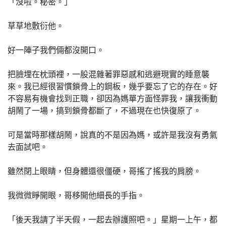
「沒啦。秘密。」
草草地敷衍他。
好一陣子我們倆都沒開口。
把臉埋在枕頭裡，一股混雜著罪惡感和逃避現實的睡意襲
來。我已經很習慣鎖骨上的鋼板，幾乎要忘了它的存在。好
不容易有機會找到正職，卻因為媽單方面怪罪我，讓我衝動
胡鬧了一場，搞到鎖骨都斷了，不過現在也快復原了。
可是當時那樣胡鬧，說真的不是因為媽，或許是我沒有勇氣
去面試吧。
雖然閉上眼睛，但身體還很僵硬，哥搖了搖我的肩膀。
我微微睜開眼，哥移開他細長的手指。
「後天我請了半天假，一起去辦護照吧。」星期一上午，都