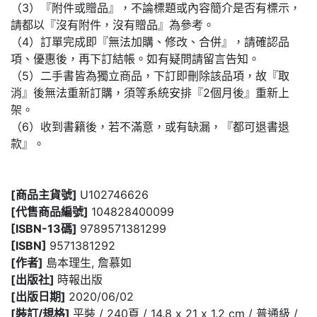
（3）『附件或贈品』，不論標題或內容簡介是否有標示，
請都以『沒有附件，沒有贈品』為參考。
（4）訂單完成即『無法加購、修改、合併』，請確認品
項、優惠後，再下訂結帳。如有疑問請留言告知。
（5）二手書皆為獨立商品，下訂即刪除該品項，故『取
消』後無法重新訂購，須等系統安排『2個月後』重新上
架。
（6）收到書籍後，若不滿意，或有缺漏，『都可退書退
款』。
[商品主貨號]
U102746626
[代售商品編號]
104828400099
[ISBN-13碼]
9789571381299
[ISBN]
9571381292
[作者]
島本理生, 詹慕如
[出版社]
時報出版
[出版日期]
2020/06/02
[裝訂/規格]
平裝 / 240頁 / 14.8 x 21 x 1.2 cm / 普通級 /