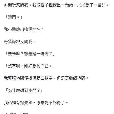
哥開玩笑問我。我從毯子裡探出一顆頭，呆呆想了一會兒。
「澳門。」
我小聲說出這個地名。
哥驚訝地反問我。
「去幹嘛？想豪賭一場嗎？」
「沒有啊，剛好想到而已。」
我緊張地隨便找個藉口搪塞，但是哥繼續追問。
「為什麼想到澳門？」
我心裡有點失望，原來哥不記得了。