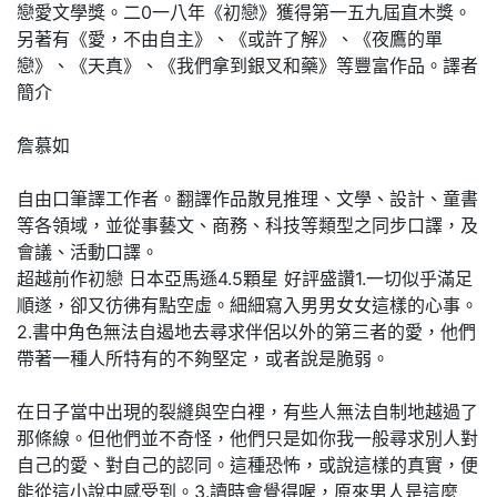
戀愛文學獎。二0一八年《初戀》獲得第一五九屆直木獎。
另著有《愛，不由自主》、《或許了解》、《夜鷹的單
戀》、《天真》、《我們拿到銀叉和藥》等豐富作品。譯者
簡介
詹慕如
自由口筆譯工作者。翻譯作品散見推理、文學、設計、童書
等各領域，並從事藝文、商務、科技等類型之同步口譯，及
會議、活動口譯。
超越前作初戀 日本亞馬遜4.5顆星 好評盛讚1.一切似乎滿足
順遂，卻又彷彿有點空虛。細細寫入男男女女這樣的心事。
2.書中角色無法自遏地去尋求伴侶以外的第三者的愛，他們
帶著一種人所特有的不夠堅定，或者說是脆弱。
在日子當中出現的裂縫與空白裡，有些人無法自制地越過了
那條線。但他們並不奇怪，他們只是如你我一般尋求別人對
自己的愛、對自己的認同。這種恐怖，或說這樣的真實，便
能從這小說中感受到。3.讀時會覺得喔，原來男人是這麼