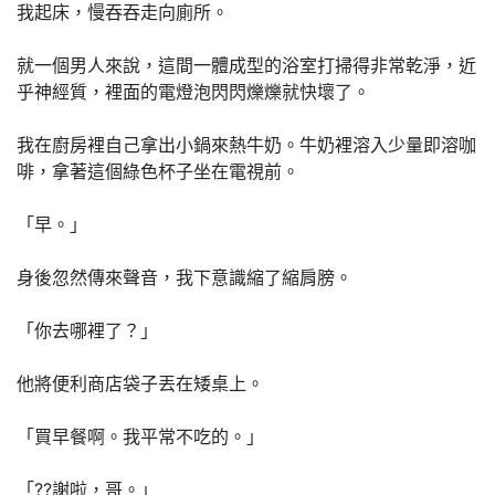
我起床，慢吞吞走向廁所。
就一個男人來說，這間一體成型的浴室打掃得非常乾淨，近
乎神經質，裡面的電燈泡閃閃爍爍就快壞了。
我在廚房裡自己拿出小鍋來熱牛奶。牛奶裡溶入少量即溶咖
啡，拿著這個綠色杯子坐在電視前。
「早。」
身後忽然傳來聲音，我下意識縮了縮肩膀。
「你去哪裡了？」
他將便利商店袋子丟在矮桌上。
「買早餐啊。我平常不吃的。」
「??謝啦，哥。」