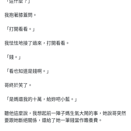
「這什麼？」
我抱著膝蓋問。
「打開看看。」
我怯怯地接了過來，打開看看。
「錢。」
「看也知道是錢啊。」
哥終於笑了。
「是媽還我的十萬，給妳吧小藍。」
聽他這麼說，我想起前一陣子媽生氣大鬧的事，她說哥突然
要跟她斷絕關係，還給了她一筆錢當作贍養費。