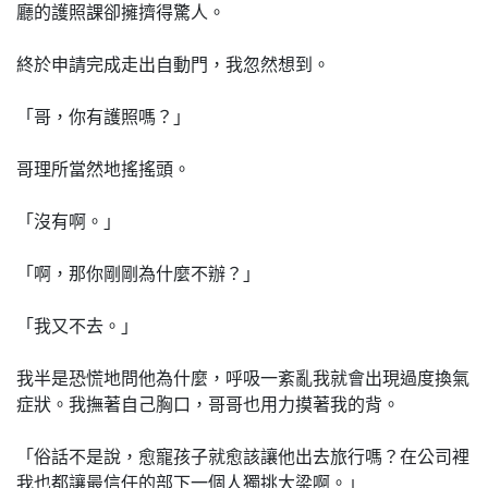
廳的護照課卻擁擠得驚人。
終於申請完成走出自動門，我忽然想到。
「哥，你有護照嗎？」
哥理所當然地搖搖頭。
「沒有啊。」
「啊，那你剛剛為什麼不辦？」
「我又不去。」
我半是恐慌地問他為什麼，呼吸一紊亂我就會出現過度換氣
症狀。我撫著自己胸口，哥哥也用力摸著我的背。
「俗話不是說，愈寵孩子就愈該讓他出去旅行嗎？在公司裡
我也都讓最信任的部下一個人獨挑大梁啊。」