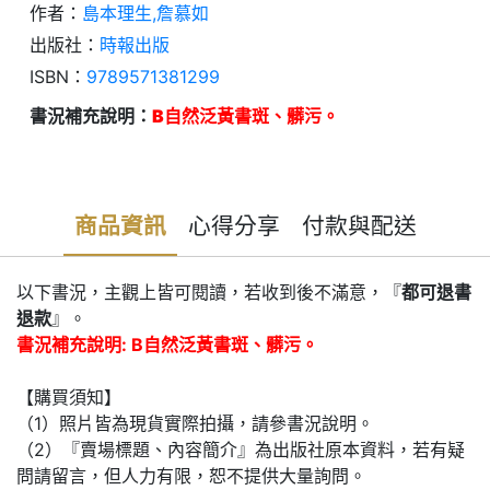
作者：
島本理生,詹慕如
出版社：
時報出版
ISBN：
9789571381299
書況補充說明：
B自然泛黃書斑、髒污。
商品資訊
心得分享
付款與配送
以下書況，主觀上皆可閱讀，若收到後不滿意，『
都可退書
退款
』。
書況補充說明: B自然泛黃書斑、髒污。
【購買須知】
（1）照片皆為現貨實際拍攝，請參書況說明。
（2）『賣場標題、內容簡介』為出版社原本資料，若有疑
問請留言，但人力有限，恕不提供大量詢問。