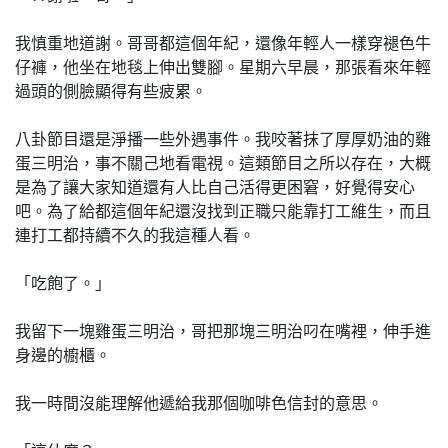
我慎重地道謝。哥哥都這個年紀，還像年輕人一樣穿褪色牛
仔褲，他坐在地毯上伸出雙腳。星期六早晨，那張看來年輕
過頭的側臉顯得有些疲累。
八卦節目還是淨播一些外遇事件。我咬著抹了厚厚奶油的雞
蛋三明治，事不關己地看電視。這類節目之所以存在，大概
是為了讓大家知道還有人比自己活得更困窘，好覺得安心
吧。為了給都這個年紀還沒找到正職只能靠打工維生，而且
連打工都持續不久的我這種人看。
「吃飽了。」
我留下一塊雞蛋三明治，哥把那塊三明治叼在嘴裡，伸手進
身邊的櫥櫃。
我一時間沒能理解他遞給我那個咖啡色信封的意思。