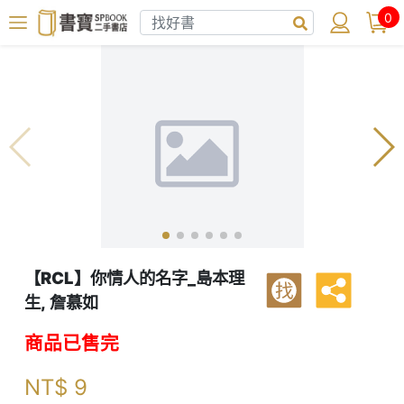
0
【RCL】你情人的名字_島本理
找
生, 詹慕如
商品已售完
NT$
9