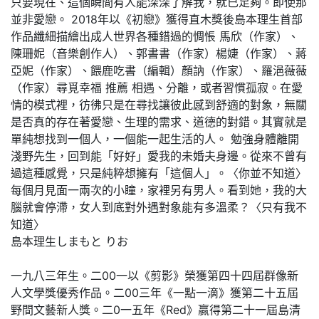
只要現在、這個瞬間有人能深深了解我，就已足夠。即使那
並非愛戀。 2018年以《初戀》獲得直木獎後島本理生首部
作品纖細描繪出成人世界各種錯過的惆悵 馬欣（作家）、
陳珊妮（音樂創作人）、郭書書（作家）楊婕（作家）、蔣
亞妮（作家）、餵鹿吃書（編輯）顏訥（作家）、羅浥薇薇
（作家）尋覓幸福 推薦 相遇、分離，或者習慣孤寂。在愛
情的模式裡，彷彿只是在尋找讓彼此感到舒適的對象，無關
是否真的存在著愛戀、生理的需求、道德的對錯。其實就是
單純想找到一個人，一個能一起生活的人。 勉強身體離開
淺野先生，回到能「好好」愛我的未婚夫身邊。從來不曾有
過這種感覺，只是純粹想擁有「這個人」。〈你並不知道〉
每個月見面一兩次的小瞳，家裡另有男人。看到她，我的大
腦就會停滯，女人到底對外遇對象能有多溫柔？〈只有我不
知道〉
島本理生しまもと りお
一九八三年生。二00一以《剪影》榮獲第四十四屆群像新
人文學獎優秀作品。二00三年《一點一滴》獲第二十五屆
野間文藝新人獎。二0一五年《Red》贏得第二十一屆島清