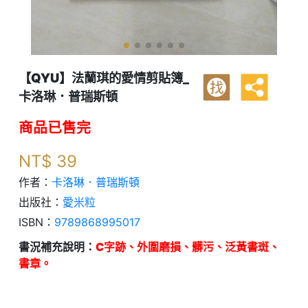
【QYU】法蘭琪的愛情剪貼簿_
找
卡洛琳．普瑞斯頓
商品已售完
NT$
39
作者：
卡洛琳．普瑞斯頓
出版社：
愛米粒
ISBN：
9789868995017
書況補充說明：
C字跡、外圍磨損、髒污、泛黃書斑、
書章。