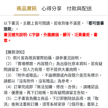
商品資訊
心得分享
付款與配送
以下書況，主觀上皆可閱讀，若收到後不滿意，『
都可退書
退款
』。
書況補充說明: C字跡、外圍磨損、髒污、泛黃書斑、書
章。
【購買須知】
（1）照片皆為現貨實際拍攝，請參書況說明。
（2）『賣場標題、內容簡介』為出版社原本資料，若有疑
問請留言，但人力有限，恕不提供大量詢問。
（3）『附件或贈品』，不論標題或內容簡介是否有標示，
請都以『沒有附件，沒有贈品』為參考。
（4）訂單完成即『無法加購、修改、合併』，請確認品
項、優惠後，再下訂結帳。如有疑問請留言告知。
（5）二手書皆為獨立商品，下訂即刪除該品項，故『取
消』後無法重新訂購，須等系統安排『2個月後』重新上