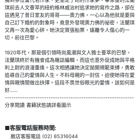
琪前去人文薈萃的紐約格林威治村追求她的寫作之路，卻在
這遇見了昔日室友的哥哥——奧力佛，一心以為他就是要與
自己訂下婚約的對象時，竟意外發現奧力佛的祕密，法蘭琪
又再一次為愛心碎。她決定買張船票，遠離令人傷心的一
切，前往巴黎。
1920年代，那是個引領時尚風潮與文人雅士薈萃的巴黎，
法蘭琪終於有機會成為雜誌編輯，而這也意外促成她與平格
利上尉的浪漫重逢。這次相遇讓她決定拋開規範束縛，勇敢
追尋自己的愛情與人生。不料母親的一封信，迫使她得在愛
情與親情間做出抉擇。這段不畏世俗眼光的愛情，該如何是
好……
-----------------------------------------------------------
分享閱讀 書籍狀態請詳看圖示
■客服電話服務時間:
敝店客服電話 (02) 85316044