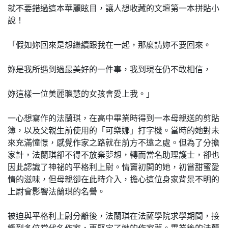
就不要錯過這本華麗眩目，讓人想收藏的文壇第一本拼貼小
說！
「假如妳回來是想繼續跟我在一起，那麼請妳不要回來。
妳是我所遇到過最美好的一件事，我到現在仍不敢相信，
妳這樣一位美麗聰慧的女孩會愛上我。」
一心想寫作的法蘭琪，在高中畢業時得到一本母親送的剪貼
簿，以及父親生前使用的「可樂娜」打字機。當時的她對未
來充滿憧憬，感覺作家之路就在前方不遠之處。但為了分擔
家計，法蘭琪卻不得不放棄夢想，轉而當名助理護士，卻也
因此認識了神祕的平格利上尉。情竇初開的她，初嘗甜蜜愛
情的滋味，但母親卻在此時介入，擔心這位身家背景不明的
上尉會影響法蘭琪的名譽。
被迫與平格利上尉分離後，法蘭琪在法薩學院求學期間，接
觸到多位當代名作家，更堅定了她的作家夢。畢業後的法蘭