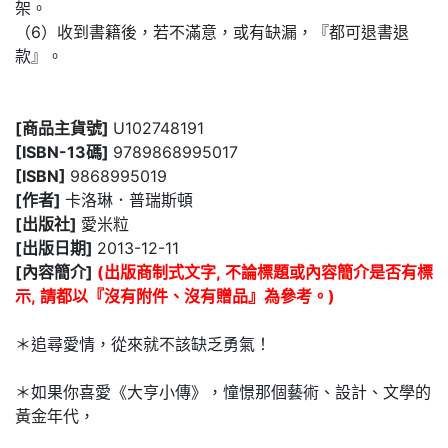
架。
（6）收到書籍後，若不滿意，或有缺漏，『都可退書退
款』。
[商品主貨號]
U102748191
[ISBN-13碼]
9789868995017
[ISBN]
9868995019
[作者]
卡洛琳．普瑞斯頓
[出版社]
愛米粒
[出版日期]
2013-12-11
[內容簡介]
(出版商制式文字, 不論標題或內容簡介是否有標
示, 請都以『沒有附件、沒有贈品』為參考。)
＊追尋愛情，從來就不該缺乏勇氣！
＊如果你喜愛《大亨小傳》，憧憬那個藝術、設計、文學的
黃金年代，