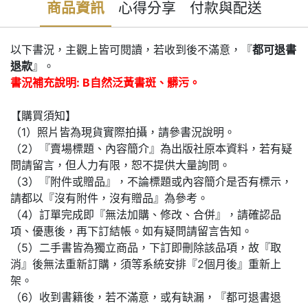
商品資訊
心得分享
付款與配送
以下書況，主觀上皆可閱讀，若收到後不滿意，『
都可退書
退款
』。
書況補充說明: B自然泛黃書斑、髒污。
【購買須知】
（1）照片皆為現貨實際拍攝，請參書況說明。
（2）『賣場標題、內容簡介』為出版社原本資料，若有疑
問請留言，但人力有限，恕不提供大量詢問。
（3）『附件或贈品』，不論標題或內容簡介是否有標示，
請都以『沒有附件，沒有贈品』為參考。
（4）訂單完成即『無法加購、修改、合併』，請確認品
項、優惠後，再下訂結帳。如有疑問請留言告知。
（5）二手書皆為獨立商品，下訂即刪除該品項，故『取
消』後無法重新訂購，須等系統安排『2個月後』重新上
架。
（6）收到書籍後，若不滿意，或有缺漏，『都可退書退