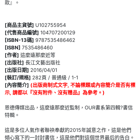
款』。
[商品主貨號]
U102755954
[代售商品編號]
104707200129
[ISBN-13碼]
9787535486462
[ISBN]
7535486460
[作者]
這麼遠那麼近等
[出版社]
長江文藝出版社
[出版日期]
2016/04/01
[裝訂/規格]
282頁 / 普通級 / 1-1
[內容簡介]
(出版商制式文字, 不論標題或內容簡介是否有標
示, 請都以『沒有附件、沒有贈品』為參考。)
恩德傳媒出品，這麼遠那麼近監制，OUR書系第四輯?書信
特輯。
這是多位人氣作者聯袂奉獻的2015年誠意之作，這是他們
傾心寫下的一封封書信，這是他們對這個世界最后的告白。