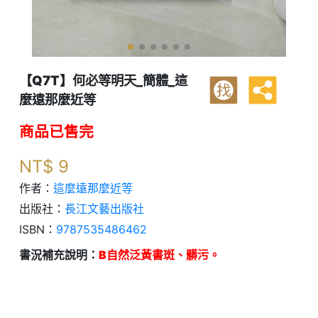
【Q7T】何必等明天_簡體_這
找
麼遠那麼近等
商品已售完
NT$
9
作者：
這麼遠那麼近等
出版社：
長江文藝出版社
ISBN：
9787535486462
書況補充說明：
B自然泛黃書斑、髒污。