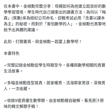
在本書中，金楨勳完整分享：母親如何為他建立起良好的數
學學習環境、學生時代自己摸索出的讀書方法、為何以「梅
森」(質數)來為經紀公司命名、迎戰考試必用「念書以課本
為主」的秘密。而對於「害怕數學的人」，金楨勳也真摯地
給予出具體的建議。
此刻，打開書頁，與金楨勳一起愛上數學吧！
本書特色
✓完整記錄金楨勳從學生時期至今，各種與數學相關的真實
生活故事。
✓多幅金楨勳造型寫真，居家暖男、活潑鄰家男孩、深情男
人，一次收藏。
✓收錄9道資優生數學題，由金楨勳親自破解，看見原汁原
味的韓文解題手稿！