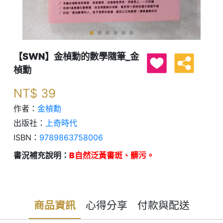
【SWN】金楨勳的數學隨筆_金
楨勳
NT$
39
作者：
金楨勳
出版社：
上奇時代
ISBN：
9789863758006
書況補充說明：
B自然泛黃書斑、髒污。
商品資訊
心得分享
付款與配送