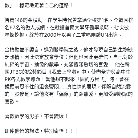
數」，穩定地走著自己的道路！
智商146的金楨勳，在學生時代曾拿過全校第1名、全韓國排
名67名的傲人成績，在就讀首爾大學牙醫學系時，七次被
星探挖掘，終於在2000年以男子二重唱團體UN出道。
金楨勳並不諱言，進到醫學院之後，他才發現自己對生物缺
乏熱情，因此決定放棄學位；但他也因此更確信，自己對於
純粹的宇宙、抽像的數學，充滿飽滿熱切的喜愛──他在韓
國JTBC的綜藝節目《我去上學啦》中，使盡全力與高中生
PK各式數學難題，當他想不起來「圓的方程式」時，會在
鏡頭前忍不住的沮喪鬱悶……真性情的展現，伴隨自然流露
的一股傻氣，讓他沒有「偶像」的距離感，更加受到觀眾的
喜歡。
喜歡數學的男子，不會變壞！
即使他們的想法，特別奇怪！！！