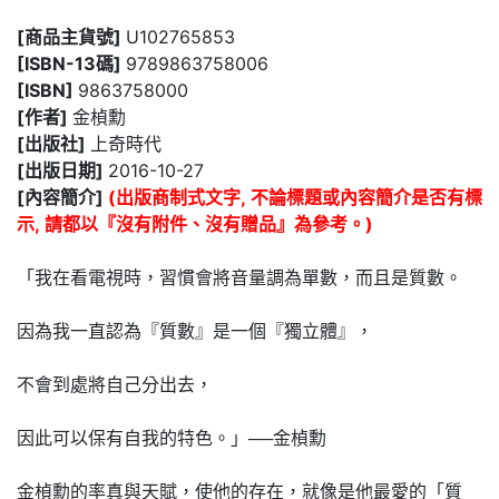
[商品主貨號]
U102765853
[ISBN-13碼]
9789863758006
[ISBN]
9863758000
[作者]
金楨勳
[出版社]
上奇時代
[出版日期]
2016-10-27
[內容簡介]
(出版商制式文字, 不論標題或內容簡介是否有標
示, 請都以『沒有附件、沒有贈品』為參考。)
「我在看電視時，習慣會將音量調為單數，而且是質數。
因為我一直認為『質數』是一個『獨立體』，
不會到處將自己分出去，
因此可以保有自我的特色。」──金楨勳
金楨勳的率真與天賦，使他的存在，就像是他最愛的「質