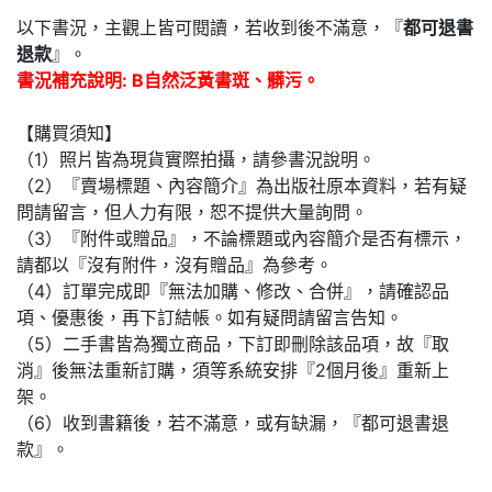
以下書況，主觀上皆可閱讀，若收到後不滿意，『
都可退書
退款
』。
書況補充說明: B自然泛黃書斑、髒污。
【購買須知】
（1）照片皆為現貨實際拍攝，請參書況說明。
（2）『賣場標題、內容簡介』為出版社原本資料，若有疑
問請留言，但人力有限，恕不提供大量詢問。
（3）『附件或贈品』，不論標題或內容簡介是否有標示，
請都以『沒有附件，沒有贈品』為參考。
（4）訂單完成即『無法加購、修改、合併』，請確認品
項、優惠後，再下訂結帳。如有疑問請留言告知。
（5）二手書皆為獨立商品，下訂即刪除該品項，故『取
消』後無法重新訂購，須等系統安排『2個月後』重新上
架。
（6）收到書籍後，若不滿意，或有缺漏，『都可退書退
款』。