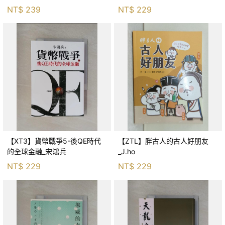
生存適應_柯智元
NT$
239
NT$
229
【XT3】貨幣戰爭5-後QE時代
【ZTL】胖古人的古人好朋友
的全球金融_宋鴻兵
_J.ho
NT$
229
NT$
229