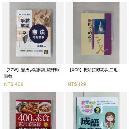
【ZZW】憲法爭點解讀_歐律師
【XC9】撒哈拉的故事_三毛
編著
NT$
409
NT$
199