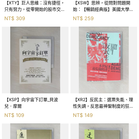
【XTY】巨人思維：沒有捷徑，
【XSW】思辨，從問對問題開
只有努力，從零開始的股市交易
始：【暢銷經典版】美國大學邏
員_巨人傑
輯思考聖經_尼爾．布朗, 史都
NT$
309
NT$
259
華．基里, 羅耀宗, 蔡宏明, 黃賓
星
【XSP】向宇宙下訂單_貝波
【XR2】反民主：選票失能、理
兒．摩爾
性失調，反思最神聖制度的狂亂
與神話！_傑森‧布倫南, 劉維人
NT$
109
NT$
149