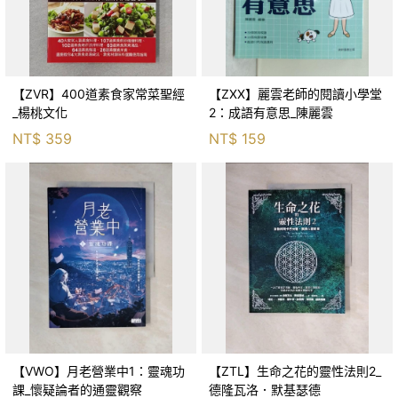
【ZVR】400道素食家常菜聖經
【ZXX】麗雲老師的閱讀小學堂
_楊桃文化
2：成語有意思_陳麗雲
NT$
359
NT$
159
【VWO】月老營業中1：靈魂功
【ZTL】生命之花的靈性法則2_
課_懷疑論者的通靈觀察
德隆瓦洛．默基瑟德