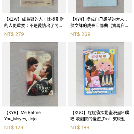
【XZW】成為對的人，比找到對
【XY4】變成自己想望的大人：
的人更重要：不是愛情出了問
侯文詠的成長四部曲【實現自
題，而是認知需要升級！_Mr. P
己】_侯文詠
NT$
279
NT$
269
【XYR】Me Before
【XUQ】屁屁偵探動畫漫畫9 噗
You_Moyes, Jojo
噗 歌劇院的怪盜_Troll, 東映動畫
株式會社, 張東君
NT$
129
NT$
189