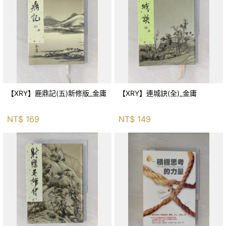
【XRY】鹿鼎記(五)新修版_金庸
【XRY】連城訣(全)_金庸
NT$
169
NT$
149