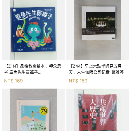
【Z1N】品格教育繪本：轉念思
【Z44】早上六點半遇見五月
考 章魚先生買褲子
天：人生無限公司紀實_趙雅芬
(Octopants)_蘇西‧西尼爾, 黃筱
NT$
169
NT$
169
茵