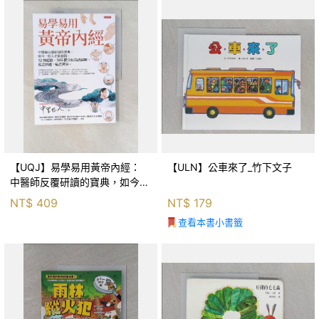
【UQJ】易學易用黃帝內經：
【ULN】公車來了_竹下文子
中醫師反覆研讀的寶典，如今一
般人也能實踐。12條經絡、365
NT$
409
NT$
179
個穴位白話詳解，經之所過，病
查看本書小書籤
之所治。_中里巴人