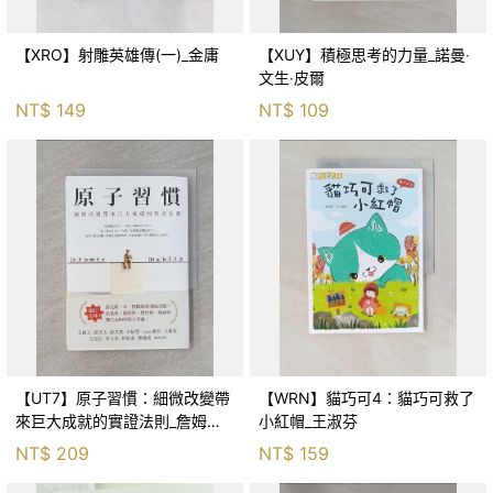
【XRO】射雕英雄傳(一)_金庸
【XUY】積極思考的力量_諾曼‧
文生‧皮爾
NT$
149
NT$
109
【UT7】原子習慣：細微改變帶
【WRN】貓巧可4：貓巧可救了
來巨大成就的實證法則_詹姆斯‧
小紅帽_王淑芬
克利爾, 蔡世偉
NT$
209
NT$
159