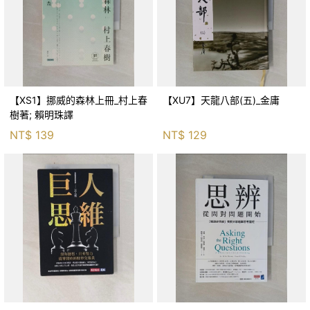
【XS1】挪威的森林上冊_村上春
【XU7】天龍八部(五)_金庸
樹著; 賴明珠譯
NT$
139
NT$
129