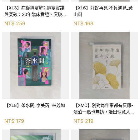
【XL3】病從排寒解2 排寒實踐
【XL6】好好再見 不負遇見_黃
與突破：20年臨床實證，突破排
山料
寒盲點，防治疫毒流感的中醫養
NT$
259
NT$
169
命方略！_李璧如
【XL8】茶水間_李美芮, 林芳如
【XMD】別對每件事都有反應-
淡泊一點也無妨，活出快意人生
的99個禪練習！_枡野俊明, 黃
NT$
179
NT$
219
薇嬪