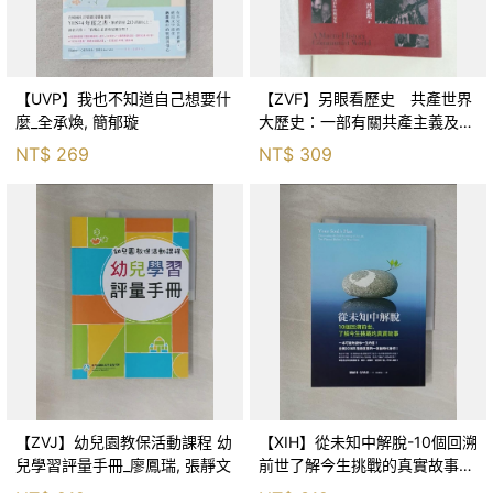
【UVP】我也不知道自己想要什
【ZVF】另眼看歷史 共產世界
麼_全承煥, 簡郁璇
大歷史：一部有關共產主義及共
產黨兩百年的興衰史_呂正理
NT$
269
NT$
309
【ZVJ】幼兒園教保活動課程 幼
【XIH】從未知中解脫-10個回溯
兒學習評量手冊_廖鳳瑞, 張靜文
前世了解今生挑戰的真實故事_
羅伯特．舒