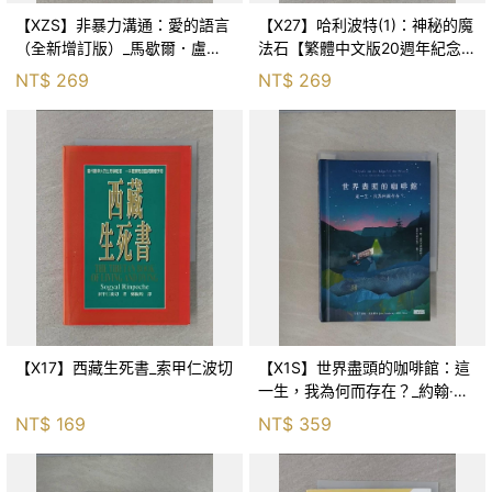
【XZS】非暴力溝通：愛的語言
【X27】哈利波特(1)：神秘的魔
（全新增訂版）_馬歇爾．盧森
法石【繁體中文版20週年紀念】
堡, 蕭寶森
_J.K.羅琳, 彭倩文
NT$
269
NT$
269
【X17】西藏生死書_索甲仁波切
【X1S】世界盡頭的咖啡館：這
一生，我為何而存在？_約翰‧史
崔勒基, Elsa
NT$
169
NT$
359