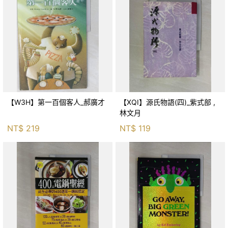
【W3H】第一百個客人_郝廣才
【XQI】源氏物語(四)_紫式部 ,
林文月
NT$
219
NT$
119