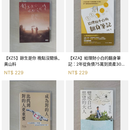
【XZ5】餘生是你 晚點沒關係_
【XZA】給理財小白的翻身筆
黃山料
記：2年從負債75萬到資產300
萬，ETF讓我走在財務自由路上_
NT$
229
NT$
229
鐵蛋