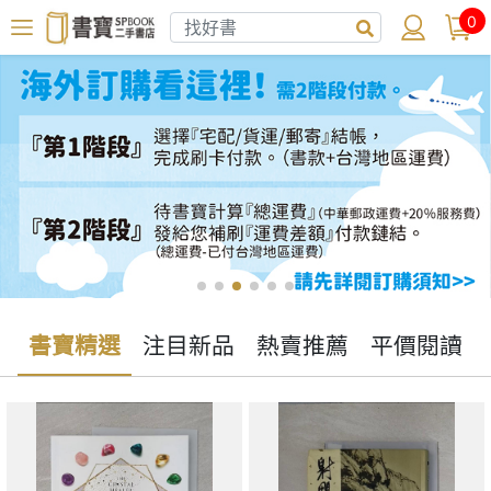
0
書寶精選
注目新品
熱賣推薦
平價閱讀