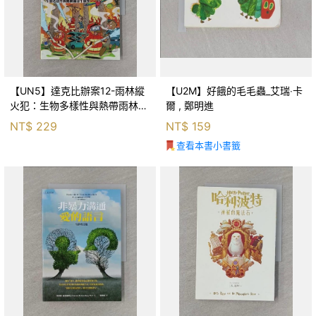
【UN5】達克比辦案12-雨林縱
【U2M】好餓的毛毛蟲_艾瑞‧卡
火犯：生物多樣性與熱帶雨林生
爾 , 鄭明進
態系_柯智元
NT$
229
NT$
159
查看本書小書籤