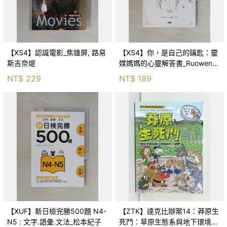
【XS4】認識電影_焦雄屏, 路易
【XS4】你，是自己的鑰匙：靈
斯吉奈堤
媒媽媽的心靈解答書_Ruowen
Huang
NT$
229
NT$
189
【XUF】新日檢完勝500題 N4-
【ZTK】達克比辦案14：莽原生
N5 : 文字.語彙.文法_松本紀子
死鬥：草原生態系與地下環境的