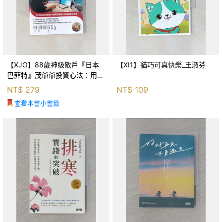
【XJO】88歲神級散戶『日本
【XI1】貓巧可真快樂_王淑芬
巴菲特』茂爺爺投資心法：用
「126法則」滾出18億円資產的
NT$
279
NT$
109
69年股海交易術_藤本茂, 賴惠
查看本書小書籤
鈴