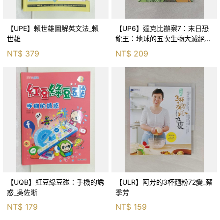
【UPE】賴世雄圖解英文法_賴
【UP6】達克比辦案7：末日恐
世雄
龍王：地球的五次生物大滅絕_
胡妙芬
NT$
379
NT$
209
【UQB】紅豆綠豆碰：手機的誘
【ULR】阿芳的3杯麵粉72變_蔡
惑_吳佐晰
季芳
NT$
179
NT$
159