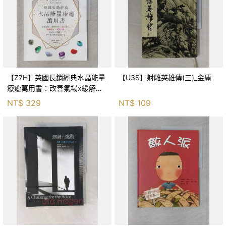
【Z7H】英國長銷經典水晶能量
【U3S】射雕英雄傳(三)_金庸
療癒萬用書：改善氣場x緩解疼
痛x穩定身心x增加財富x促進人
NT$
329
NT$
109
緣，250種水晶礦石給你最完整
的生活對策_菲利