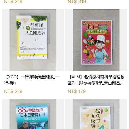
NT$
219
NT$
319
【XGO】一行禪師講金剛經_一
【XLM】名偵探柯南科學推理教
行禪師
室7：食物中的科學_青山剛昌,
Galileo工房, 黃薇嬪
NT$
219
NT$
179