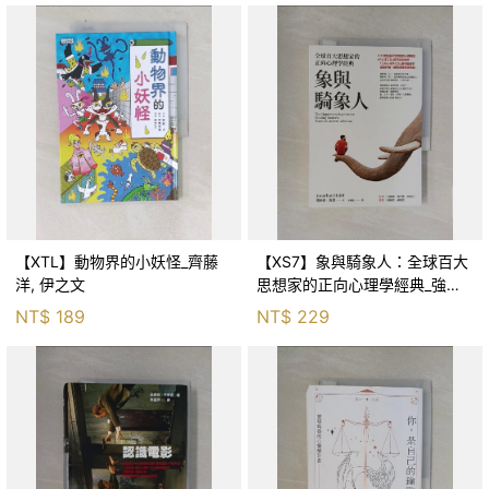
【XTL】動物界的小妖怪_齊藤
【XS7】象與騎象人：全球百大
洋, 伊之文
思想家的正向心理學經典_強納
森．海德, 李靜瑤
NT$
189
NT$
229