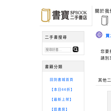
關於我
買
二手書搜尋
您要
請別
書籍分類
回到書城首頁
其他
【本日66折】
【最新上架】
【逛書房】