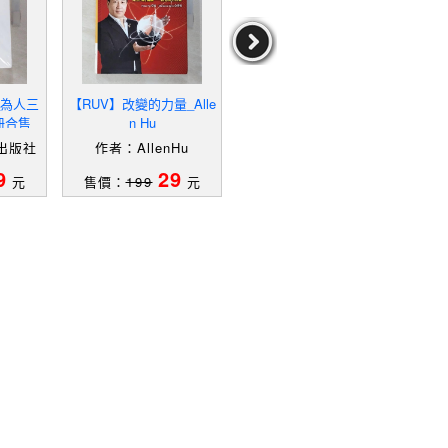
_為人三
【RUV】改變的力量_Alle
【RNB】要敢撕，才能
【I
冊合售_
n Hu
活：升職調薪不是夢，職
友
版社 編
場魯蛇發達啦_邱文仁
做，
出版社
作者：AllenHu
作者：邱文仁
作者
相挺
9
29
29
元
售價：
199
元
售價：
199
元