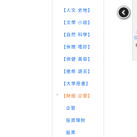
【人文 史地】
【文學 小說】
口吐荊棘，
【TOA】聽懂了，升官又
【U76】圖解工作說話
【
【自然 科學】
利_沈熙正
發財：從理解暗示語到完
術：表達一次到位，節省
C
美回話，讓老闆信服‧客
溝通時間提高升遷機會的
e
沈熙正
作者：王介安
作者：鶴野充茂,白壁瑩
【休閒 嗜好】
戶買單‧同事挺你的無往
聰明解說力_鶴野充茂, 白
(
59
49
39
不利GAS說話術_王介安
壁瑩
元
售價：
189
元
售價：
149
元
h
【保健 美容】
【進修 語言】
【大學用書】
【財經 企管】
企管
投資理財
股票