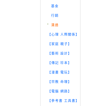
基金
行銷
溝通
【心理 人際關係】
【家庭 親子】
【藝術 設計】
【傳記 珍本】
【漫畫 電玩】
【宗教 命理】
【電腦 網路】
【參考書 工具書】