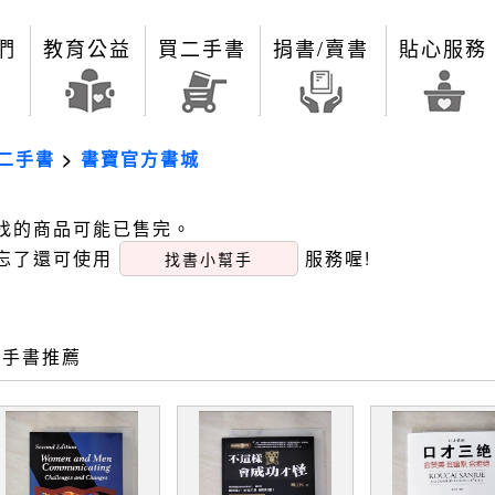
們
教育公益
買二手書
捐書/賣書
貼心服務
二手書
>
書寶官方書城
找的商品可能已售完。
忘了還可使用
服務喔!
找書小幫手
二手書推薦