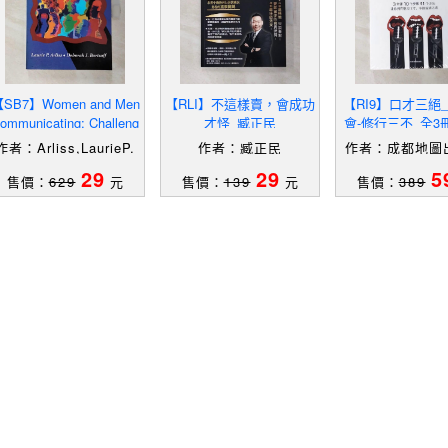
SB7】Women and Men
【RLI】不這樣賣，會成功
【RI9】口才三絕
ommunicating: Challeng
才怪_臧正民
會-修行三不_全3
s and Changes_Arliss, L
簡體_成都地圖出
作者：Arliss,LaurieP.
作者：臧正民
作者：成都地圖
aur
EDT)/Borisoff,Debora
編
29
29
5
售價：
629
元
售價：
139
元
售價：
389
J./Arliss,LaurieP./Bo
risoff,Debo