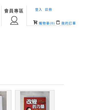
登入
註冊
會員專區
購物車(
0
)
我的訂單