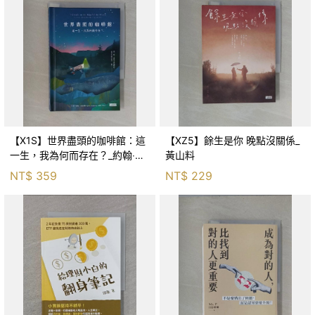
【X1S】世界盡頭的咖啡館：這
【XZ5】餘生是你 晚點沒關係_
一生，我為何而存在？_約翰‧史
黃山料
崔勒基, Elsa
NT$
359
NT$
229