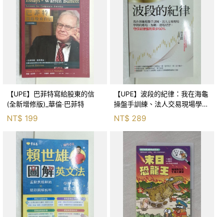
【UPE】巴菲特寫給股東的信
【UPE】波段的紀律：我在海龜
(全新增修版)_華倫‧巴菲特
操盤手訓練、法人交易現場學到
的進場、加碼、退場紀律，守住
NT$
199
NT$
289
紀律獲利至少50％_雷老闆