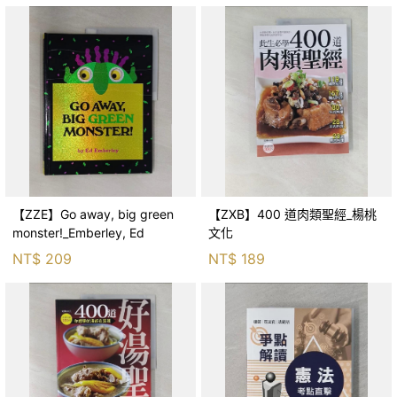
【ZZE】Go away, big green
【ZXB】400 道肉類聖經_楊桃
monster!_Emberley, Ed
文化
NT$
209
NT$
189