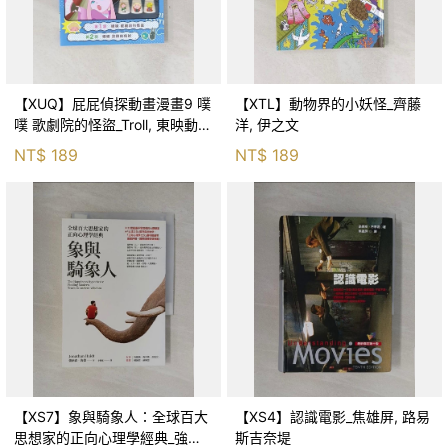
【XUQ】屁屁偵探動畫漫畫9 噗
【XTL】動物界的小妖怪_齊藤
噗 歌劇院的怪盜_Troll, 東映動畫
洋, 伊之文
株式會社, 張東君
NT$
189
NT$
189
【XS7】象與騎象人：全球百大
【XS4】認識電影_焦雄屏, 路易
思想家的正向心理學經典_強納
斯吉奈堤