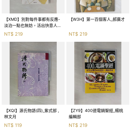
【XMD】別對每件事都有反應-
【W3H】第一百個客人_郝廣才
淡泊一點也無妨，活出快意人生
的99個禪練習！_枡野俊明, 黃
NT$
219
NT$
219
薇嬪
【XQI】源氏物語(四)_紫式部 ,
【ZY9】400道電鍋聖經_楊桃
林文月
編輯部
NT$
119
NT$
219