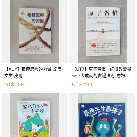
【XUY】積極思考的力量_諾曼‧
【UT7】原子習慣：細微改變帶
文生‧皮爾
來巨大成就的實證法則_詹姆斯‧
克利爾, 蔡世偉
NT$
109
NT$
209