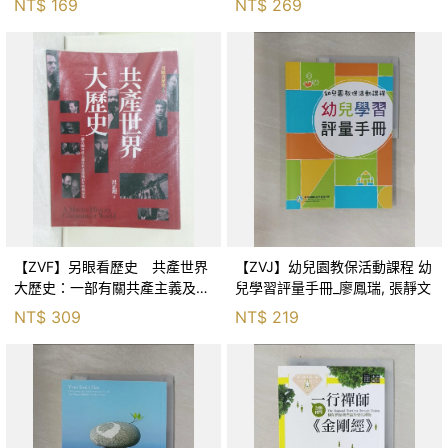
NT$
169
NT$
269
【ZVF】另眼看歷史 共產世界
【ZVJ】幼兒園教保活動課程 幼
大歷史：一部有關共產主義及共
兒學習評量手冊_廖鳳瑞, 張靜文
產黨兩百年的興衰史_呂正理
NT$
309
NT$
219