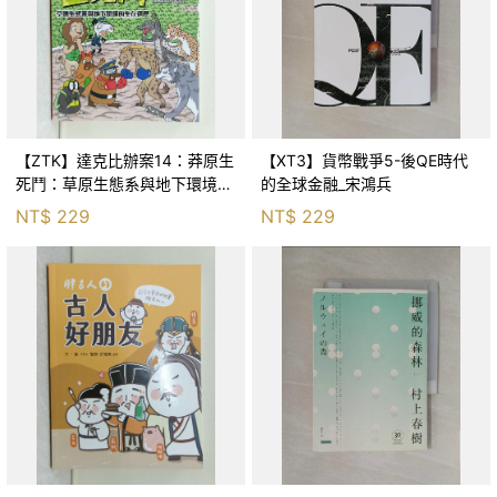
【ZTK】達克比辦案14：莽原生
【XT3】貨幣戰爭5-後QE時代
死鬥：草原生態系與地下環境的
的全球金融_宋鴻兵
生存適應_柯智元
NT$
229
NT$
229