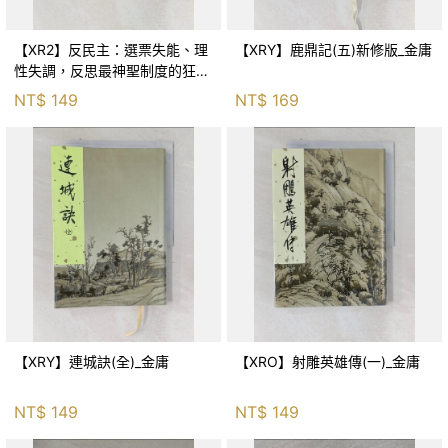
【XR2】反民主：選票失能、理
【XRY】鹿鼎記(五)新修版_金庸
性失調，反思最神聖制度的狂亂
與神話！_傑森‧布倫南, 劉維人
NT$
149
NT$
169
【XRY】連城訣(全)_金庸
【XRO】射雕英雄傳(一)_金庸
NT$
149
NT$
149