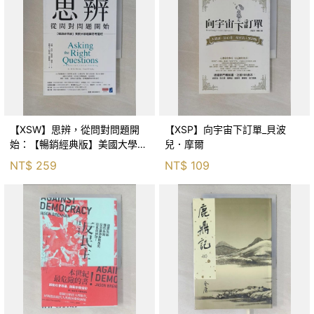
【XSW】思辨，從問對問題開
【XSP】向宇宙下訂單_貝波
始：【暢銷經典版】美國大學邏
兒．摩爾
輯思考聖經_尼爾．布朗, 史都
NT$
259
NT$
109
華．基里, 羅耀宗, 蔡宏明, 黃賓
星