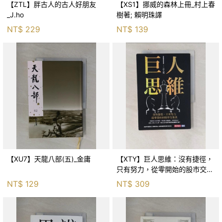
【ZTL】胖古人的古人好朋友
【XS1】挪威的森林上冊_村上春
_J.ho
樹著; 賴明珠譯
NT$
229
NT$
139
【XU7】天龍八部(五)_金庸
【XTY】巨人思維：沒有捷徑，
只有努力，從零開始的股市交易
員_巨人傑
NT$
129
NT$
309