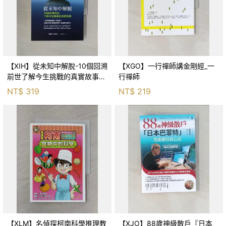
【XIH】從未知中解脫-10個回溯
【XGO】一行禪師講金剛經_一
前世了解今生挑戰的真實故事_
行禪師
羅伯特．舒
NT$
319
NT$
219
【XLM】名偵探柯南科學推理教
【XJO】88歲神級散戶『日本