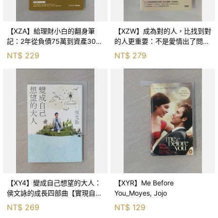
【XZA】給理財小白的翻身筆
【XZW】成為對的人，比找到對
記：2年從負債75萬到資產300
的人更重要：不是愛情出了問
萬，ETF讓我走在財務自由路上_
題，而是認知需要升級！_Mr. P
NT$
229
NT$
279
鐵蛋
【XY4】變成自己想望的大人：
【XYR】Me Before
侯文詠的成長四部曲【實現自
You_Moyes, Jojo
己】_侯文詠
NT$
269
NT$
129