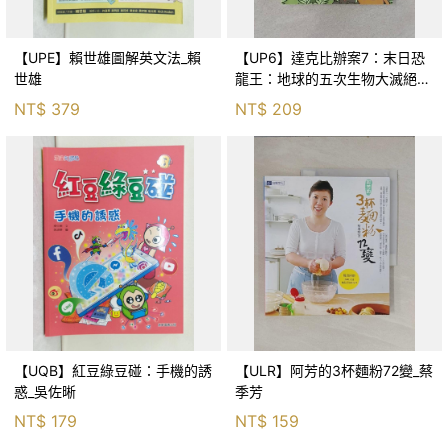
【UPE】賴世雄圖解英文法_賴
【UP6】達克比辦案7：末日恐
世雄
龍王：地球的五次生物大滅絕_
胡妙芬
NT$
379
NT$
209
【UQB】紅豆綠豆碰：手機的誘
【ULR】阿芳的3杯麵粉72變_蔡
惑_吳佐晰
季芳
NT$
179
NT$
159