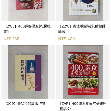
【ZW5】400道好湯聖經_楊桃
【ZZW】憲法爭點解讀_歐律師
文化
編著
NT$
139
NT$
409
【XC9】撒哈拉的故事_三毛
【ZVR】400道素食家常菜聖經
_楊桃文化