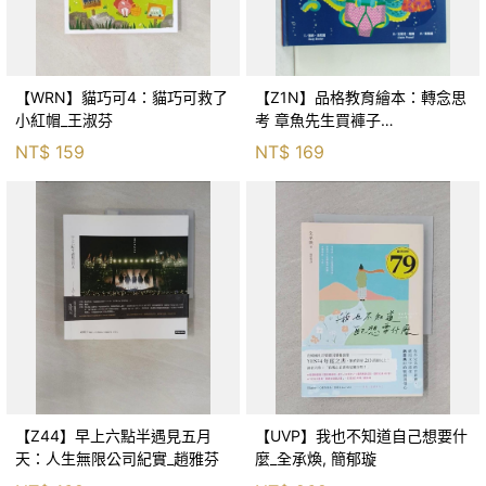
【WRN】貓巧可4：貓巧可救了
【Z1N】品格教育繪本：轉念思
小紅帽_王淑芬
考 章魚先生買褲子
(Octopants)_蘇西‧西尼爾, 黃筱
NT$
159
NT$
169
茵
【Z44】早上六點半遇見五月
【UVP】我也不知道自己想要什
天：人生無限公司紀實_趙雅芬
麼_全承煥, 簡郁璇