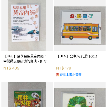
【UQJ】易學易用黃帝內經：
【ULN】公車來了_竹下文子
中醫師反覆研讀的寶典，如今一
般人也能實踐。12條經絡、365
NT$
409
NT$
179
個穴位白話詳解，經之所過，病
查看本書小書籤
之所治。_中里巴人