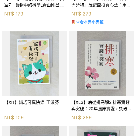
室7：食物中的科學_青山剛昌,
巴菲特』茂爺爺投資心法：用
Galileo工房, 黃薇嬪
「126法則」滾出18億円資產的
NT$
179
NT$
279
69年股海交易術_藤本茂, 賴惠
查看本書小書籤
鈴
【XI1】貓巧可真快樂_王淑芬
【XL3】病從排寒解2 排寒實踐
與突破：20年臨床實證，突破排
寒盲點，防治疫毒流感的中醫養
NT$
109
NT$
259
命方略！_李璧如