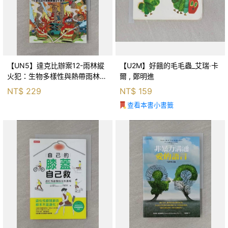
【UN5】達克比辦案12-雨林縱
【U2M】好餓的毛毛蟲_艾瑞‧卡
火犯：生物多樣性與熱帶雨林生
爾 , 鄭明進
態系_柯智元
NT$
229
NT$
159
查看本書小書籤