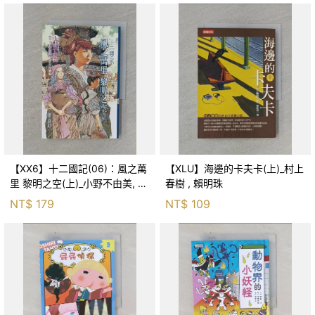
【XX6】十二國記(06)：風之萬
【XLU】海邊的卡夫卡(上)_村上
里 黎明之空(上)_小野不由美, 王
春樹 , 賴明珠
蘊潔
NT$
179
NT$
109