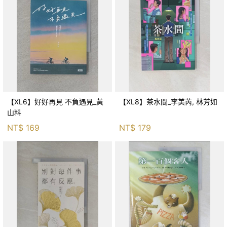
【XL6】好好再見 不負遇見_黃
【XL8】茶水間_李美芮, 林芳如
山料
NT$
169
NT$
179