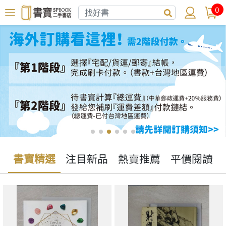
0
書寶精選
注目新品
熱賣推薦
平價閱讀