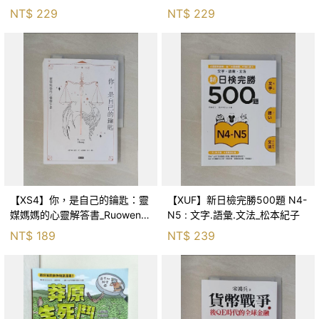
森．海德, 李靜瑤
NT$
229
NT$
229
【XS4】你，是自己的鑰匙：靈
【XUF】新日檢完勝500題 N4-
媒媽媽的心靈解答書_Ruowen
N5 : 文字.語彙.文法_松本紀子
Huang
NT$
189
NT$
239