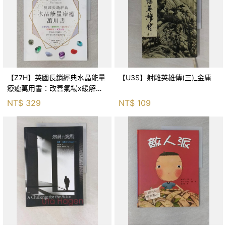
【Z7H】英國長銷經典水晶能量
【U3S】射雕英雄傳(三)_金庸
療癒萬用書：改善氣場x緩解疼
痛x穩定身心x增加財富x促進人
NT$
329
NT$
109
緣，250種水晶礦石給你最完整
的生活對策_菲利