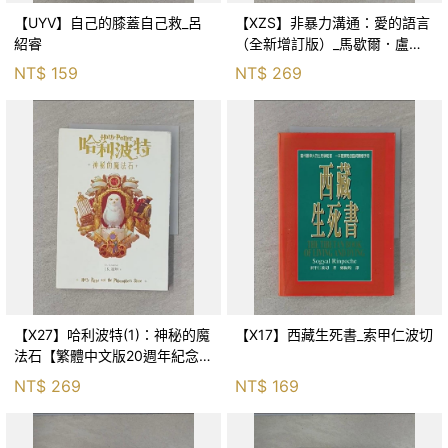
【UYV】自己的膝蓋自己救_呂
【XZS】非暴力溝通：愛的語言
紹睿
（全新增訂版）_馬歇爾．盧森
堡, 蕭寶森
NT$
159
NT$
269
【X27】哈利波特(1)：神秘的魔
【X17】西藏生死書_索甲仁波切
法石【繁體中文版20週年紀念】
_J.K.羅琳, 彭倩文
NT$
269
NT$
169