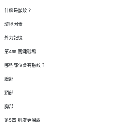
什麼是皺紋？
環境因素
外力記憶
第4章 關鍵戰場
哪些部位會有皺紋？
臉部
頸部
胸部
第5章 肌膚更深處