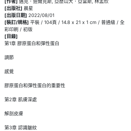
[作者]
邁克．迪爾克斯, 亞歷山大．亞當斯, 林孟欣
[出版社]
晨星
[出版日期]
2022/08/01
[裝訂/規格]
平裝 / 104頁 / 14.8 x 21 x 1 cm / 普通級 / 全
彩印刷 / 初版
[目錄]
第1章 膠原蛋白和彈性蛋白
調節
感覺
膠原蛋白和彈性蛋白的重要性
第2章 肌膚深處
解剖皮膚
第3章 認識皺紋