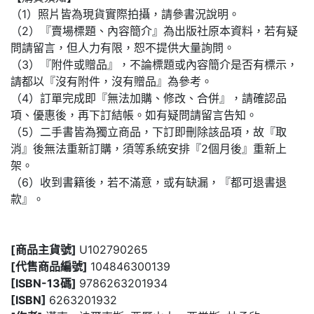
（1）照片皆為現貨實際拍攝，請參書況說明。
（2）『賣場標題、內容簡介』為出版社原本資料，若有疑
問請留言，但人力有限，恕不提供大量詢問。
（3）『附件或贈品』，不論標題或內容簡介是否有標示，
請都以『沒有附件，沒有贈品』為參考。
（4）訂單完成即『無法加購、修改、合併』，請確認品
項、優惠後，再下訂結帳。如有疑問請留言告知。
（5）二手書皆為獨立商品，下訂即刪除該品項，故『取
消』後無法重新訂購，須等系統安排『2個月後』重新上
架。
（6）收到書籍後，若不滿意，或有缺漏，『都可退書退
款』。
[商品主貨號]
U102790265
[代售商品編號]
104846300139
[ISBN-13碼]
9786263201934
[ISBN]
6263201932