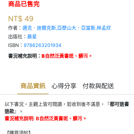
商品已售完
NT$
49
作者：
邁克．迪爾克斯,亞歷山大．亞當斯,林孟欣
出版社：
晨星
ISBN：
9786263201934
書況補充說明：
B自然泛黃書斑、髒污。
商品資訊
心得分享
付款與配送
以下書況，主觀上皆可閱讀，若收到後不滿意，『
都可退書
退款
』。
書況補充說明: B自然泛黃書斑、髒污。
【購買須知】