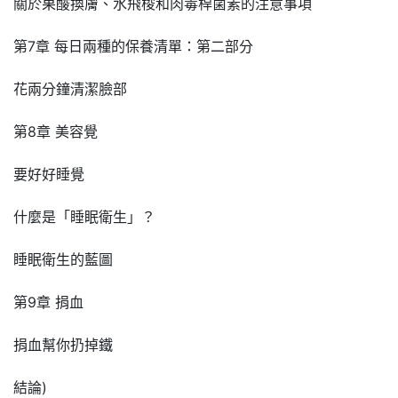
關於果酸換膚、水飛梭和肉毒桿菌素的注意事項
第7章 每日兩種的保養清單：第二部分
花兩分鐘清潔臉部
第8章 美容覺
要好好睡覺
什麼是「睡眠衛生」？
睡眠衛生的藍圖
第9章 捐血
捐血幫你扔掉鐵
結論)