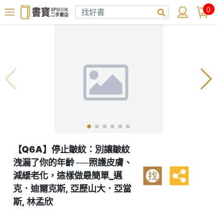
0
【Q6A】停止皺紋：別讓皺紋
洩漏了你的年齡 ──照護皮膚、
減緩老化，這樣做最簡單_邁
找
克．迪爾克斯, 亞歷山大．亞當
斯, 林孟欣