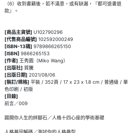
（6）收到書籍後，若不滿意，或有缺漏，『都可退書退
款』。
[商品主貨號]
U102790296
[代售商品編號]
102592000249
[ISBN-13碼]
9789866265150
[ISBN]
9866265153
[作者]
王秀園（Miko Wang）
[出版社]
貿騰
[出版日期]
2021/08/06
[裝訂/規格]
平裝 / 352頁 / 17 x 23 x 1.8 cm / 普通級 / 單
色印刷 / 初版
[目錄]
前言／009
踢開你人生的絆腳石／人格十四心座的學術基礎
人格基因解碼／測試你的人格典型