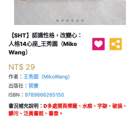
【SHT】認識性格，改變心：
人格14心座_王秀園（Miko
Wang）
NT$
29
作者：
王秀園（MikoWang）
出版社：
貿騰
ISBN：
9789866265150
書況補充說明：
D多處摺頁標籤、水痕、字跡、破損、
髒污、泛黃書斑、書章。