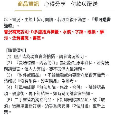
商品資訊
心得分享
付款與配送
以下書況，主觀上皆可閱讀，若收到後不滿意，『
都可退書
退款
』。
書況補充說明: D多處摺頁標籤、水痕、字跡、破損、髒
污、泛黃書斑、書章。
【購買須知】
（1）照片皆為現貨實際拍攝，請參書況說明。
（2）『賣場標題、內容簡介』為出版社原本資料，若有疑
問請留言，但人力有限，恕不提供大量詢問。
（3）『附件或贈品』，不論標題或內容簡介是否有標示，
請都以『沒有附件，沒有贈品』為參考。
（4）訂單完成即『無法加購、修改、合併』，請確認品
項、優惠後，再下訂結帳。如有疑問請留言告知。
（5）二手書皆為獨立商品，下訂即刪除該品項，故『取
消』後無法重新訂購，須等系統安排『2個月後』重新上
架。