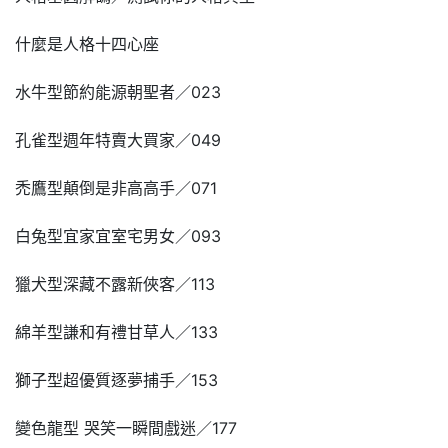
什麼是人格十四心座
水牛型節約能源朝聖者／023
孔雀型週年特賣大買家／049
禿鷹型顛倒是非高高手／071
白兔型宜家宜室宅男女／093
獵犬型深藏不露新俠客／113
綿羊型謙和有禮甘草人／133
獅子型超優質逐夢捕手／153
變色龍型 哭笑一瞬間戲迷／177