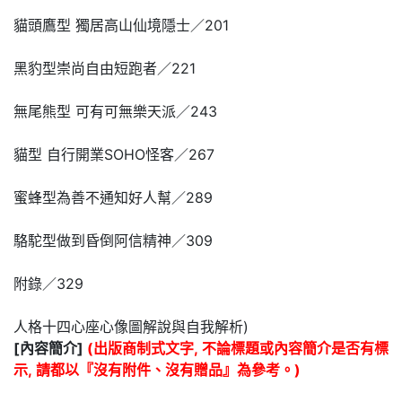
貓頭鷹型 獨居高山仙境隱士／201
黑豹型崇尚自由短跑者／221
無尾熊型 可有可無樂天派／243
貓型 自行開業SOHO怪客／267
蜜蜂型為善不通知好人幫／289
駱駝型做到昏倒阿信精神／309
附錄／329
人格十四心座心像圖解說與自我解析)
[內容簡介]
(出版商制式文字, 不論標題或內容簡介是否有標
示, 請都以『沒有附件、沒有贈品』為參考。)