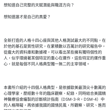
想知道自己完整的天賦潛能與職涯方向？
想知道誰才是自己的真愛？
全新打造的人格十四心座與其他人格測試最大的不同點，在
於他的基石是質性研究，在累積數以百萬計的研究報告中，
從龐大的資料庫和數據裡，可以看出某些擁有獨特個性的
人，似乎環繞著某個特定的重心在運作，這些特定的運作重
心，就是每個不同人格典型獨一無二的主宰領域。
本書所介紹的十四個人格典型，是依據歐美最頂尖十數萬的
心理學家，歷經數十年的臨床觀察、紀錄，同時結合美國精
神醫療協會編製的診斷統計指南（DSM-3-R，DSM-4）中
的人格障礙，再依據我國的國情民風，所觀察、研究、進而