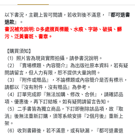
以下書況，主觀上皆可閱讀，若收到後不滿意，『
都可退書
退款
』。
書況補充說明: D多處摺頁標籤、水痕、字跡、破損、髒
污、泛黃書斑、書章。
【購買須知】
（1）照片皆為現貨實際拍攝，請參書況說明。
（2）『賣場標題、內容簡介』為出版社原本資料，若有疑
問請留言，但人力有限，恕不提供大量詢問。
（3）『附件或贈品』，不論標題或內容簡介是否有標示，
請都以『沒有附件，沒有贈品』為參考。
（4）訂單完成即『無法加購、修改、合併』，請確認品
項、優惠後，再下訂結帳。如有疑問請留言告知。
（5）二手書皆為獨立商品，下訂即刪除該品項，故『取
消』後無法重新訂購，須等系統安排『2個月後』重新上
架。
（6）收到書籍後，若不滿意，或有缺漏，『都可退書退