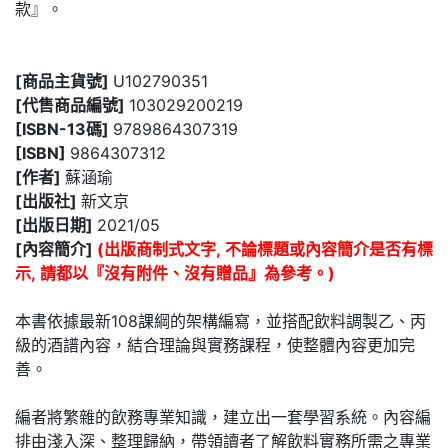
款』。
[商品主貨號]
U102790351
[代售商品編號]
103029200219
[ISBN-13碼]
9789864307319
[ISBN]
9864307312
[作者]
蘇涵瑜
[出版社]
新文京
[出版日期]
2021/05
[內容簡介]
(出版商制式文字, 不論標題或內容簡介是否有標
示, 請都以『沒有附件、沒有贈品』為參考。)
本書依據最新108課綱的架構編寫，並搭配飲料調製乙、丙
級的酒譜內容，結合理論與實務課程，使整體內容更加完
善。
編者將繁雜的飲務專業知識，建立出一套學習系統。內容編
排由淺入深、整理歸納，帶領讀者了解飲料實務所需之專業