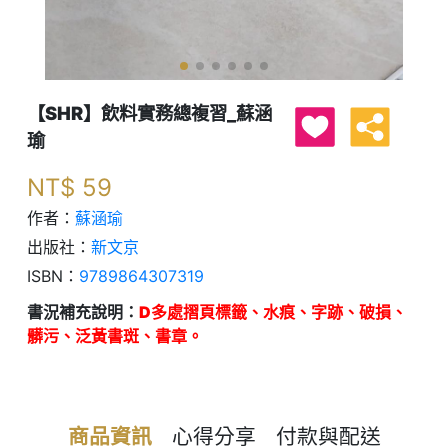
【SHR】飲料實務總複習_蘇涵
瑜
NT$
59
作者：
蘇涵瑜
出版社：
新文京
ISBN：
9789864307319
書況補充說明：
D多處摺頁標籤、水痕、字跡、破損、
髒污、泛黃書斑、書章。
商品資訊
心得分享
付款與配送