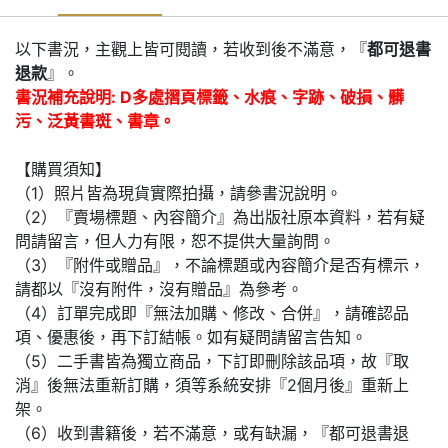
以下書況，主觀上皆可閱讀，若收到後不滿意，『
都可退書
退款
』。
書況補充說明: D多處摺頁標籤、水痕、字跡、破損、髒
污、泛黃書斑、書章。
【購買須知】
（1）照片皆為現貨實際拍攝，請參書況說明。
（2）『賣場標題、內容簡介』為出版社原本資料，若有疑
問請留言，但人力有限，恕不提供大量詢問。
（3）『附件或贈品』，不論標題或內容簡介是否有標示，
請都以『沒有附件，沒有贈品』為參考。
（4）訂單完成即『無法加購、修改、合併』，請確認品
項、優惠後，再下訂結帳。如有疑問請留言告知。
（5）二手書皆為獨立商品，下訂即刪除該品項，故『取
消』後無法重新訂購，須等系統安排『2個月後』重新上
架。
（6）收到書籍後，若不滿意，或有缺漏，『都可退書退