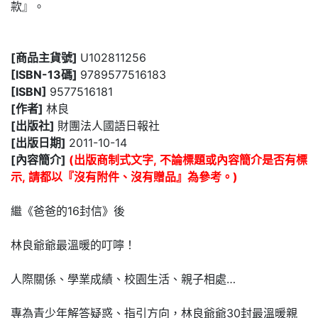
款』。
[商品主貨號]
U102811256
[ISBN-13碼]
9789577516183
[ISBN]
9577516181
[作者]
林良
[出版社]
財團法人國語日報社
[出版日期]
2011-10-14
[內容簡介]
(出版商制式文字, 不論標題或內容簡介是否有標
示, 請都以『沒有附件、沒有贈品』為參考。)
繼《爸爸的16封信》後
林良爺爺最溫暖的叮嚀！
人際關係、學業成績、校園生活、親子相處…
專為青少年解答疑惑、指引方向，林良爺爺30封最溫暖親