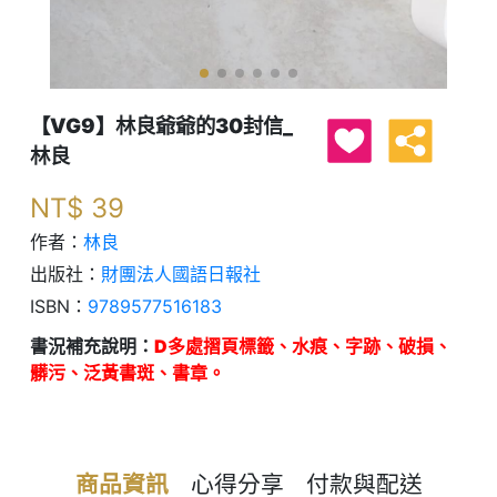
【VG9】林良爺爺的30封信_
林良
NT$
39
作者：
林良
出版社：
財團法人國語日報社
ISBN：
9789577516183
書況補充說明：
D多處摺頁標籤、水痕、字跡、破損、
髒污、泛黃書斑、書章。
商品資訊
心得分享
付款與配送