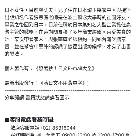
日本女性，目前與丈夫、兒子住在日本琦玉縣家中。與捷徑
出版知名作者張慈庭老師是在波士頓念大學時的社團好友，
畢業之後回到日本，目前任職於日本某知名大型企業擔任高
階主管的職務，在這期間累積了多年商業經驗。喜愛美食的
她，某次帶著家人，與張慈庭老師相約一同到台灣吃鼎泰
豐，並在聚會中意外的認識了捷徑出版總編輯，才有了出書
的想法。
個人著作有：《照著抄！日文E-mail大全》
最新出版發行：《哈日文不用背單字》)
-----------------------------------------------------------
分享閱讀 書籍狀態請詳看圖示
■客服電話服務時間:
敝店客服電話 (02) 85316044
服務時間為
週一至週五 09:00-12:00 及 13:00-17:00
例