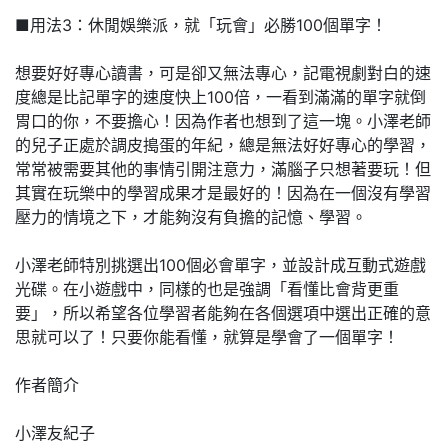
■用法3：休閒娛樂派，就「玩會」必勝100個單字！
想要好好專心讀書，可是卻又無法專心，記電視劇對白的速
度總是比記單字的速度快上100倍，一看到滿滿的單字就倒
胃口的你，不要擔心！因為作者也想到了這一塊。小澤老師
的兒子正處於調皮搗蛋的年紀，總是無法好好專心的學習，
常常被需要其他的事情引開注意力，滿腦子只想著要玩！但
其實在玩樂中的學習成果才是最好的！因為在一個沒有學習
壓力的情境之下，才能夠沒有負擔的記憶、學習。
小澤老師特別挑選出100個必會單字，並設計成互動式遊戲
光碟。在小遊戲中，同樣的也是強調「看懂比會背更重
要」，所以希望各位學習者能夠在各個選項中選出正確的意
思就可以了！只要你能看懂，就算是學會了一個單字！
作者簡介
小澤友紀子