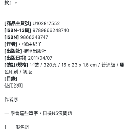
款』。
[商品主貨號]
U102817552
[ISBN-13碼]
9789866248740
[ISBN]
9866248747
[作者]
小澤由紀子
[出版社]
捷徑出版社
[出版日期]
2011/04/07
[裝訂/規格]
平裝 / 320頁 / 16 x 23 x 1.6 cm / 普通級 / 雙
色印刷 / 初版
[目錄]
使用說明
作者序
一 學會這些單字，日檢N5沒問題
1 一般名詞