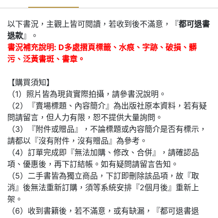
以下書況，主觀上皆可閱讀，若收到後不滿意，『
都可退書
退款
』。
書況補充說明: D多處摺頁標籤、水痕、字跡、破損、髒
污、泛黃書斑、書章。
【購買須知】
（1）照片皆為現貨實際拍攝，請參書況說明。
（2）『賣場標題、內容簡介』為出版社原本資料，若有疑
問請留言，但人力有限，恕不提供大量詢問。
（3）『附件或贈品』，不論標題或內容簡介是否有標示，
請都以『沒有附件，沒有贈品』為參考。
（4）訂單完成即『無法加購、修改、合併』，請確認品
項、優惠後，再下訂結帳。如有疑問請留言告知。
（5）二手書皆為獨立商品，下訂即刪除該品項，故『取
消』後無法重新訂購，須等系統安排『2個月後』重新上
架。
（6）收到書籍後，若不滿意，或有缺漏，『都可退書退