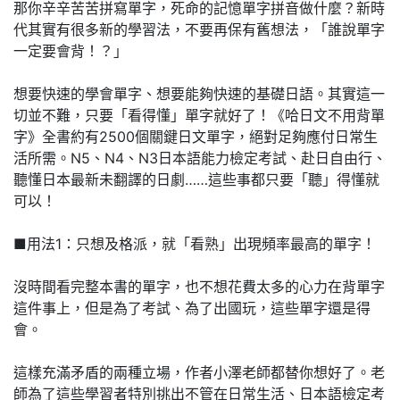
那你辛辛苦苦拼寫單字，死命的記憶單字拼音做什麼？新時
代其實有很多新的學習法，不要再保有舊想法，「誰說單字
一定要會背！？」
想要快速的學會單字、想要能夠快速的基礎日語。其實這一
切並不難，只要「看得懂」單字就好了！《哈日文不用背單
字》全書約有2500個關鍵日文單字，絕對足夠應付日常生
活所需。N5、N4、N3日本語能力檢定考試、赴日自由行、
聽懂日本最新未翻譯的日劇……這些事都只要「聽」得懂就
可以！
■用法1：只想及格派，就「看熟」出現頻率最高的單字！
沒時間看完整本書的單字，也不想花費太多的心力在背單字
這件事上，但是為了考試、為了出國玩，這些單字還是得
會。
這樣充滿矛盾的兩種立場，作者小澤老師都替你想好了。老
師為了這些學習者特別挑出不管在日常生活、日本語檢定考