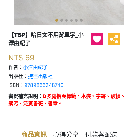
【TSP】哈日文不用背單字_小
澤由紀子
NT$
69
作者：
小澤由紀子
出版社：
捷徑出版社
ISBN：
9789866248740
書況補充說明：
D多處摺頁標籤、水痕、字跡、破損、
髒污、泛黃書斑、書章。
商品資訊
心得分享
付款與配送