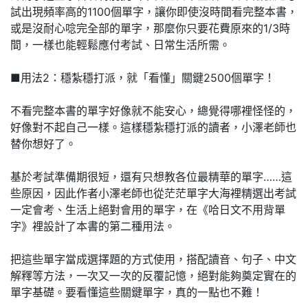
試出現頻率高的1100個單字，讓你即使沒時間看完整本書，
或是沒耐心唸完全部的單字，那麼你只要花費原來的1/3時
間，一樣也能輕鬆應付考試、日常生活所需。
■用法2：穩紮穩打派，就「看懂」關鍵2500個單字！
不看完整本書的單字好像就不能安心，總覺得哪裡怪怪的，
好像對不起自己一樣。這樣穩紮穩打派的讀者，小澤老師也
替你想好了。
基於考試準備期很短，還有只想教各位最精華的單字……這
些原因，因此作者小澤老師也從茫茫單字大海裡精選出考試
一定會考、生活上絕對會用的單字，在《哈日文不用背單
字》裡設計了本書的第二種用法。
把這些單字當成選擇題的方式使用，搭配讀音、句子、中文
解釋等方法，一次又一次的反覆記憶，絕對能夠奠定實在的
單字基礎。要看懂這些關鍵單字，真的一點也不難！