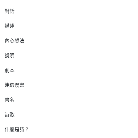
對話
描述
內心想法
說明
劇本
連環漫畫
書名
詩歌
什麼是詩？