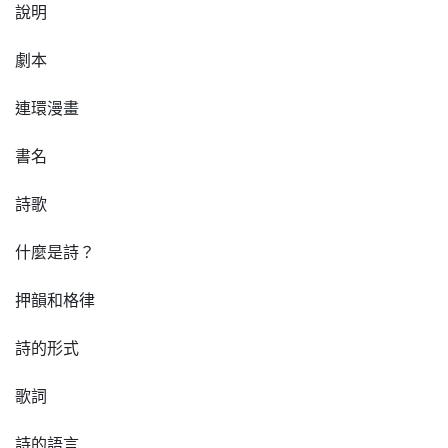
說明
劇本
連環漫畫
書名
詩歌
什麼是詩？
押韻和格律
詩的形式
歌詞
詩的語言