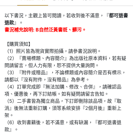
以下書況，主觀上皆可閱讀，若收到後不滿意，『
都可退書
退款
』。
書況補充說明: B自然泛黃書斑、髒污。
【購買須知】
（1）照片皆為現貨實際拍攝，請參書況說明。
（2）『賣場標題、內容簡介』為出版社原本資料，若有疑
問請留言，但人力有限，恕不提供大量詢問。
（3）『附件或贈品』，不論標題或內容簡介是否有標示，
請都以『沒有附件，沒有贈品』為參考。
（4）訂單完成即『無法加購、修改、合併』，請確認品
項、優惠後，再下訂結帳。如有疑問請留言告知。
（5）二手書皆為獨立商品，下訂即刪除該品項，故『取
消』後無法重新訂購，須等系統安排『2個月後』重新上
架。
（6）收到書籍後，若不滿意，或有缺漏，『都可退書退
款』。