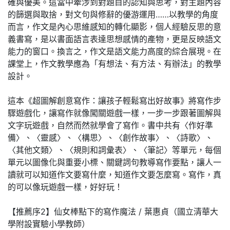
確與優美。這當中牽涉到對題目的認知與思考，對主題內容
的篩選與取捨，對文句與修辭的優游運用……以教學的角度
而言，作文是內心思維感知的轉化顯影，個人經驗反思的意
義書寫，是以書面語言表達思想感情的產物，更是反映語文
能力的窗口。換言之，作文是語文能力高度的綜合展現。在
課堂上，作文教學應為「有想法、有方法、有辦法」的教學
設計。
這本《超圖解創意寫作：讓孩子輕鬆寫出好故事》將寫作步
驟遊戲化，讓寫作就像闖關遊戲一樣，一步一步跟著圖解與
文字玩遊戲，自然而然就學會了寫作。書中共有〈作好準
備〉、〈靈感〉、〈構思〉、〈創作故事〉、〈詩歌〉、
〈其他文類〉、〈規則和詞彙表〉、〈筆記〉等單元，每個
單元以圖像化與重要小標、關鍵詞句教導寫作要點，讓人一
讀就可以知道作文要寫什麼，知道作文要怎麼寫。寫作，真
的可以像玩遊戲一樣，好好玩！
【推薦序2】仙女棒點下的寫作魔法 / 葉惠貞（國立清華大
學附設實驗小學教師）