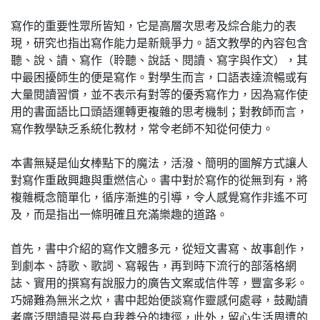
寫作的重要性眾所皆知，它是高層次思考及綜合能力的表
現，研究也指出寫作能力是新競爭力。語文教學的內容包含
聽、說、讀、寫作（聆聽、說話、閱讀、寫字與作文），其
中最困擾師生的便是寫作。對學生而言，口語表達流暢或有
大量閱讀習慣，並不表示有對等的優秀寫作力，因為寫作使
用的書面語比口頭語運轉更複雜的思考機制；對教師而言，
寫作教學缺乏系統化教材，常令老師不知從何使力。
本書無疑是仙女棒點下的魔法，活潑、簡明的圖解方式讓人
對寫作重啟興趣與重燃信心。書中對於寫作的從無到有，將
複雜概念簡單化，循序漸進的引導，令人感覺寫作非遙不可
及，而是指出一條明確且充滿樂趣的道路。
首先，書中介紹的寫作文體多元，從短文書寫、故事創作，
到劇本、詩歌、歌詞、寫報告，再到時下流行的部落格網
誌、實用的撰寫有說服力的廣告文案或信件等，豐富多彩。
巧婦難為無米之炊，書中起始便談寫作靈感何處尋，鼓勵讀
者廣泛閱讀是滋長自我養分的捷徑，此外，留心生活周遭的