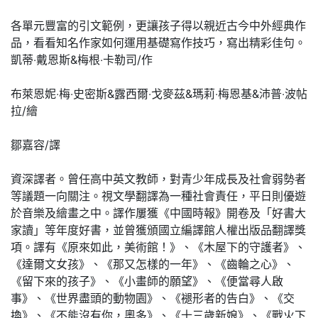
各單元豐富的引文範例，更讓孩子得以親近古今中外經典作
品，看看知名作家如何運用基礎寫作技巧，寫出精彩佳句。
凱蒂‧戴恩斯&梅根‧卡勒司/作
布萊恩妮‧梅‧史密斯&露西爾‧戈麥茲&瑪莉‧梅恩基&沛普‧波帖
拉/繪
鄒嘉容/譯
資深譯者。曾任高中英文教師，對青少年成長及社會弱勢者
等議題一向關注。視文學翻譯為一種社會責任，平日則優遊
於音樂及繪畫之中。譯作屢獲《中國時報》開卷及「好書大
家讀」等年度好書，並曾獲頒國立編譯館人權出版品翻譯獎
項。譯有《原來如此，美術館！》、《木屋下的守護者》、
《達爾文女孩》、《那又怎樣的一年》、《齒輪之心》、
《留下來的孩子》、《小畫師的願望》、《便當尋人啟
事》、《世界盡頭的動物園》、《褪形者的告白》、《交
換》、《不能沒有你，奧多》、《十三歲新娘》、《戰火下