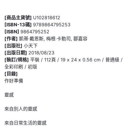
[商品主貨號]
U102818612
[ISBN-13碼]
9789864795253
[ISBN]
9864795252
[作者]
凱蒂‧戴恩斯, 梅根‧卡勒司, 鄒嘉容
[出版社]
小天下
[出版日期]
2018/08/23
[裝訂/規格]
平裝 / 112頁 / 19 x 24 x 0.56 cm / 普通級 /
全彩印刷 / 初版
[目錄]
作好準備
靈感
來自別人的靈感
來自日常生活的靈感