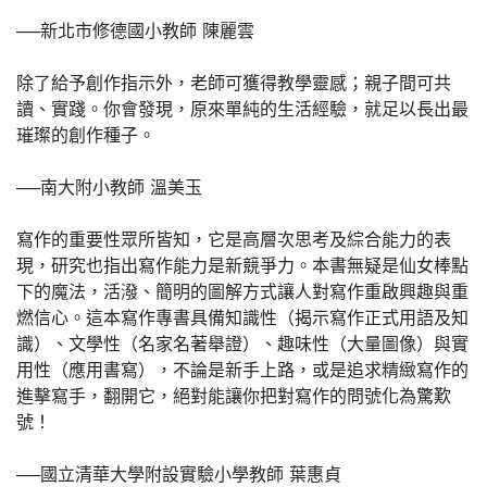
──新北市修德國小教師 陳麗雲
除了給予創作指示外，老師可獲得教學靈感；親子間可共
讀、實踐。你會發現，原來單純的生活經驗，就足以長出最
璀璨的創作種子。
──南大附小教師 溫美玉
寫作的重要性眾所皆知，它是高層次思考及綜合能力的表
現，研究也指出寫作能力是新競爭力。本書無疑是仙女棒點
下的魔法，活潑、簡明的圖解方式讓人對寫作重啟興趣與重
燃信心。這本寫作專書具備知識性（揭示寫作正式用語及知
識）、文學性（名家名著舉證）、趣味性（大量圖像）與實
用性（應用書寫），不論是新手上路，或是追求精緻寫作的
進擊寫手，翻開它，絕對能讓你把對寫作的問號化為驚歎
號！
──國立清華大學附設實驗小學教師 葉惠貞