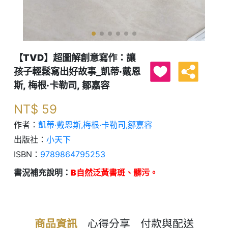
【TVD】超圖解創意寫作：讓
孩子輕鬆寫出好故事_凱蒂‧戴恩
斯, 梅根‧卡勒司, 鄒嘉容
NT$
59
作者：
凱蒂‧戴恩斯,梅根‧卡勒司,鄒嘉容
出版社：
小天下
ISBN：
9789864795253
書況補充說明：
B自然泛黃書斑、髒污。
商品資訊
心得分享
付款與配送