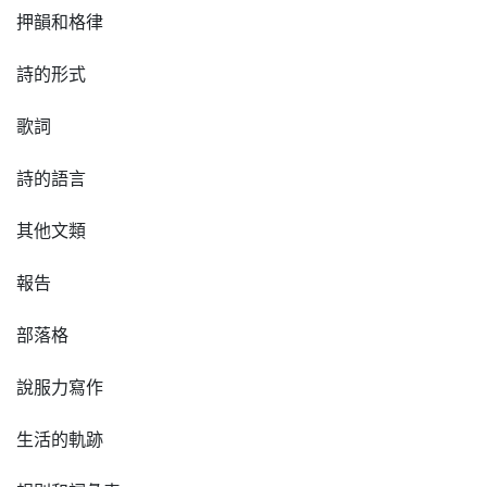
押韻和格律
詩的形式
歌詞
詩的語言
其他文類
報告
部落格
說服力寫作
生活的軌跡