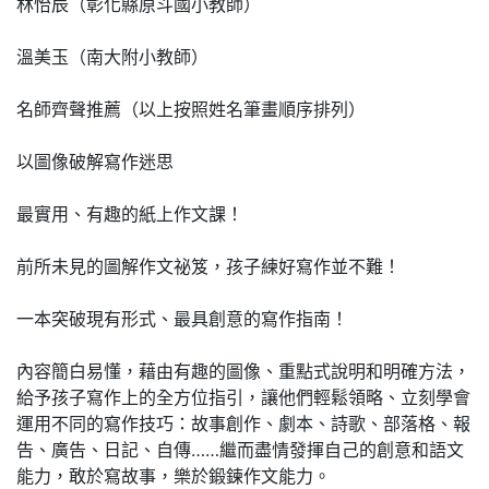
林怡辰（彰化縣原斗國小教師）
溫美玉（南大附小教師）
名師齊聲推薦（以上按照姓名筆畫順序排列）
以圖像破解寫作迷思
最實用、有趣的紙上作文課！
前所未見的圖解作文祕笈，孩子練好寫作並不難！
一本突破現有形式、最具創意的寫作指南！
內容簡白易懂，藉由有趣的圖像、重點式說明和明確方法，
給予孩子寫作上的全方位指引，讓他們輕鬆領略、立刻學會
運用不同的寫作技巧：故事創作、劇本、詩歌、部落格、報
告、廣告、日記、自傳……繼而盡情發揮自己的創意和語文
能力，敢於寫故事，樂於鍛鍊作文能力。