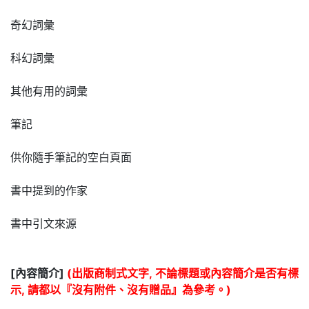
奇幻詞彙
科幻詞彙
其他有用的詞彙
筆記
供你隨手筆記的空白頁面
書中提到的作家
書中引文來源
[內容簡介]
(出版商制式文字, 不論標題或內容簡介是否有標
示, 請都以『沒有附件、沒有贈品』為參考。)