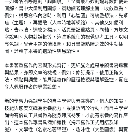
一如書名所呼應的「超圖解」，全書最巧妙的編寫設計便是
圖解。書中大量利用圖像，幫助讀者理解主旨，收斂重點。
例如，構思寫作內容時，利用「心智圖」可統整想法，先聚
焦（主題），再擴散（人事時地等網絡）。其他又如便利
貼、告示牆、迴紋針標示、活頁筆記重點頁、卷軸、方塊文
字說明、人物對話框等，這些系統化的視覺思考工具，以明
亮色調，配合主題的情境圖，和具畫龍點睛之效的生動插
圖，詮釋了本書的適讀性與易讀性。
本書著重寫作內容與形式齊行，更細膩之處是兼顧書寫過程
與結果，亦即文章的檢視，例如：修訂提示、使用正確文
法、標點與詞彙，能周延寫作的歷程檢視與理解監控，實在
令人佩服作者的專業設想。
新的學習力強調學生的自主學習與素養導向，個人的知識、
技能與態度交織為素養能力，最後訴諸於行動，而自主學習
尚需有優質工具書做為隨身練武祕笈，才能有素養的寫作產
出。這本寫作專書具備知識性（揭示寫作正式用語及知
識）、文學性（名家名著舉證）、趣味性（大量圖像）與實