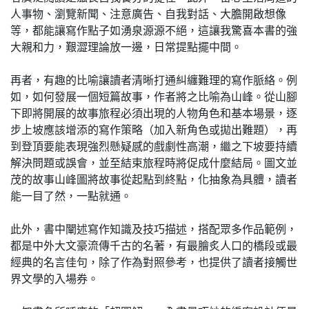
人事物、瀏覽新聞、注意廣告、自我對話、大膽開啟想像
等，都能讓寫作點子如湧泉源源不絕，這讓我驚喜本書的強
大親和力，艱澀理論放一邊，日常提點擺中間。
再者，有趣的比喻讓讀者清晰打通糾纏難理的寫作脈絡。例
如，如何發展一個短篇故事，作者將之比喻為山峰。從山腳
下即將開展的故事旅程必須出現的人物角色和基本場景，逐
步上坡應該增添的寫作策略（加入新角色或拋出難題），再
到登頂要能表現強烈懸疑感的戲劇性高潮，繼之下坡要持續
解決問題或誤會，並至結束旅程時將促成什麼結局。圖文並
茂的故事山峰圖將故事從起點到終點，化抽象為具體，讀者
能一目了然，一點就通。
此外，書中闡述寫作知識及技巧描述，搭配眾多作品範例，
都是中外大文豪流傳千古的名著，有最膾炙人口的橋段或最
經典的名言佳句，除了作為對照參考，也提供了讀者接觸世
界文學的入場券。