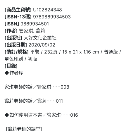
[商品主貨號]
U102824348
[ISBN-13碼]
9789869934503
[ISBN]
9869934501
[作者]
管家琪, 翁莉
[出版社]
大好文化企業社
[出版日期]
2020/09/02
[裝訂/規格]
平裝 / 232頁 / 15 x 21 x 1.16 cm / 普通級 /
單色印刷 / 初版
[目錄]
◆作者序
家琪老師的話／管家琪⋯⋯008
翁莉老師的話／翁莉⋯⋯011
◆如何使用這本書／管家琪⋯⋯016
[翁莉老師的課堂]