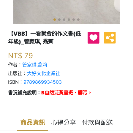
【VBB】一看就會的作文書(低
年級)_管家琪, 翁莉
NT$
79
作者：
管家琪,翁莉
出版社：
大好文化企業社
ISBN：
9789869934503
書況補充說明：
B自然泛黃書斑、髒污。
商品資訊
心得分享
付款與配送