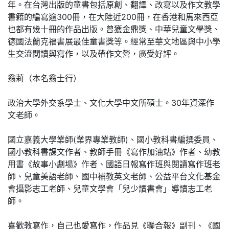
年。在台灣出版的童書包括原創、翻譯、改寫以及作文教學
書籍的編寫逾300冊，在大陸近200冊，在香港和馬來西亞
也都有幾十冊的作品出版。曾獲金鼎獎、中華兒童文學獎、
德國法蘭克福書展最佳童書獎等。經常至華文地區與中小學
生交流閱讀與寫作，以及帶作文營，廣受好評。
翁莉（本名翁士行）
政治大學外交系學士、文化大學中文所碩士。30年資深作
文老師。
國立嘉義大學業師(業界專業教師)、國小教科書編撰委員、
國小教科書課文作者、教師手冊《寫作加油站》作者、幼教
用書《故事小劇場》作者、國語日報寫作班與閱讀寫作班老
師、兒童美語老師、國中補教英文老師、公益平台文化基金
會攝影志工老師、兒童文學會「兒少讀書會」導讀志工老
師。
喜歡教寫作，自己也愛寫作，作品見《聯合報》副刊、《國