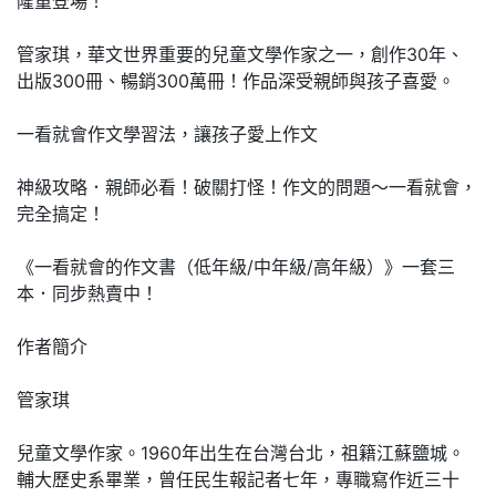
隆重登場！
管家琪，華文世界重要的兒童文學作家之一，創作30年、
出版300冊、暢銷300萬冊！作品深受親師與孩子喜愛。
一看就會作文學習法，讓孩子愛上作文
神級攻略．親師必看！破關打怪！作文的問題〜一看就會，
完全搞定！
《一看就會的作文書（低年級/中年級/高年級）》一套三
本．同步熱賣中！
作者簡介
管家琪
兒童文學作家。1960年出生在台灣台北，祖籍江蘇鹽城。
輔大歷史系畢業，曾任民生報記者七年，專職寫作近三十