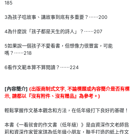
185
3為孩子唸故事、講故事到底有多重要？⋯⋯200
4為什麼說「孩子都是天生的詩人」？⋯⋯207
5如果說一個孩子不愛看書，但想像力很豐富，可能
嗎？⋯⋯218
6看作文範本算不算閱讀？⋯⋯224
[內容簡介]
(出版商制式文字, 不論標題或內容簡介是否有標
示, 請都以『沒有附件、沒有贈品』為參考。)
輕鬆掌握作文基本觀念和方法，在低年級打下良好的基礎！
本書《一看就會的作文書（低年級）》是由資深作文老師翁
莉和資深作家管家琪為低年級小朋友，聯手打造的紙上作文