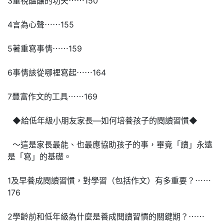
3重視醞釀的功夫⋯⋯150
4言為心聲⋯⋯155
5著重寫事情⋯⋯159
6事情該從哪裡寫起⋯⋯164
7豐富作文的工具⋯⋯169
◆給低年級小朋友家長—如何培養孩子的閱讀習慣◆
〜這是家長最能、也最應協助孩子的事，畢竟「讀」永遠
是「寫」的基礎。
1及早養成閱讀習慣，對學習（包括作文）有多重要？⋯⋯
176
2學齡前和低年級為什麼是養成閱讀習慣的關鍵期？⋯⋯