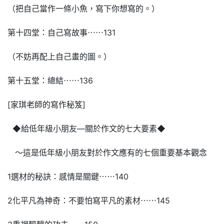
（把自己當作一條小魚，寫下你想寫的。）
第十四堂：自己寫故事⋯⋯131
（不妨再配上自己畫的圖。）
第十五堂：總結⋯⋯136
[家琪老師的寫作秘笈]
◆給低年級小朋友—關於作文的七大要素◆
〜這是低年級小朋友對於作文應有的七個重要基本觀念
1選材的秘訣：感情是關鍵⋯⋯140
2化平凡為神奇：不要怕寫平凡的素材⋯⋯145