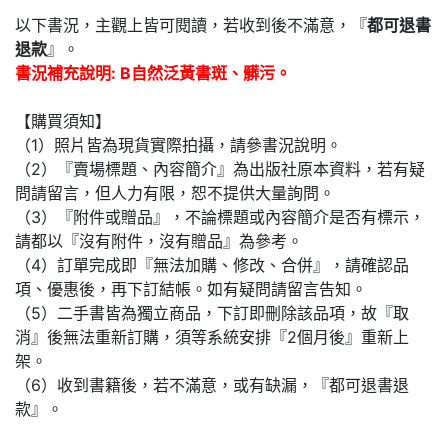
以下書況，主觀上皆可閱讀，若收到後不滿意，『
都可退書
退款
』。
書況補充說明: B自然泛黃書斑、髒污。
【購買須知】
（1）照片皆為現貨實際拍攝，請參書況說明。
（2）『賣場標題、內容簡介』為出版社原本資料，若有疑
問請留言，但人力有限，恕不提供大量詢問。
（3）『附件或贈品』，不論標題或內容簡介是否有標示，
請都以『沒有附件，沒有贈品』為參考。
（4）訂單完成即『無法加購、修改、合併』，請確認品
項、優惠後，再下訂結帳。如有疑問請留言告知。
（5）二手書皆為獨立商品，下訂即刪除該品項，故『取
消』後無法重新訂購，須等系統安排『2個月後』重新上
架。
（6）收到書籍後，若不滿意，或有缺漏，『都可退書退
款』。