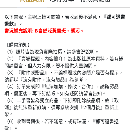
以下書況，主觀上皆可閱讀，若收到後不滿意，『
都可退書
退款
』。
書況補充說明: B自然泛黃書斑、髒污。
【購買須知】
（1）照片皆為現貨實際拍攝，請參書況說明。
（2）『賣場標題、內容簡介』為出版社原本資料，若有疑
問請留言，但人力有限，恕不提供大量詢問。
（3）『附件或贈品』，不論標題或內容簡介是否有標示，
請都以『沒有附件，沒有贈品』為參考。
（4）訂單完成即『無法加購、修改、合併』，請確認品
項、優惠後，再下訂結帳。如有疑問請留言告知。
（5）二手書皆為獨立商品，下訂即刪除該品項，故『取
消』後無法重新訂購，須等系統安排『2個月後』重新上
架。
（6）收到書籍後，若不滿意，或有缺漏，『都可退書退
款』。