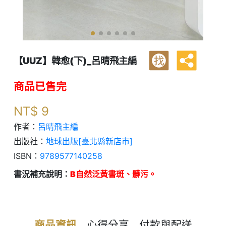
【UUZ】韓愈(下)_呂晴飛主編
找
商品已售完
NT$
9
作者：
呂晴飛主編
出版社：
地球出版[臺北縣新店市]
ISBN：
9789577140258
書況補充說明：
B自然泛黃書斑、髒污。
商品資訊
心得分享
付款與配送