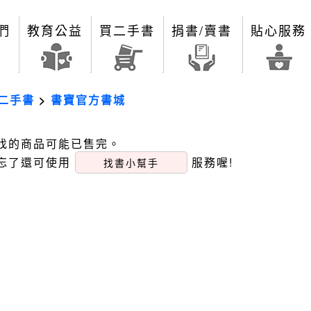
們
教育公益
買二手書
捐書/賣書
貼心服務
二手書
>
書寶官方書城
找的商品可能已售完。
忘了還可使用
服務喔!
找書小幫手