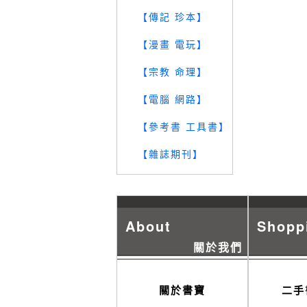
【傳記 珍本】
【漫畫 電玩】
【宗教 命理】
【電腦 網路】
【參考書 工具書】
【雜誌期刊】
About
Shopp
關於我們
關於書寶
二手