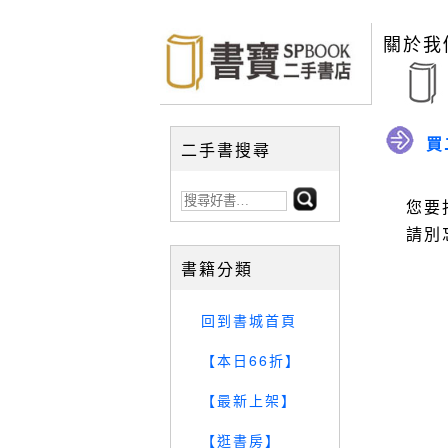
關於我
買
二手書搜尋
您要
請別
書籍分類
回到書城首頁
【本日66折】
【最新上架】
【逛書房】