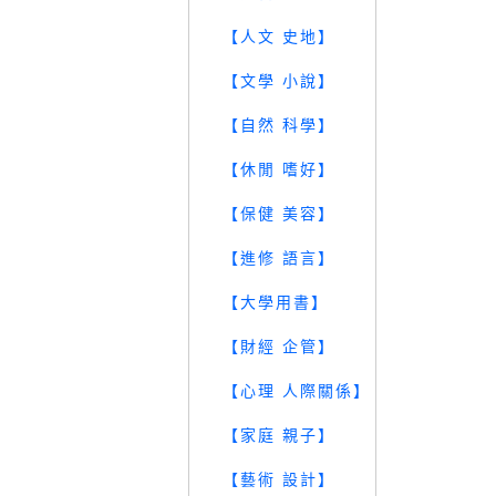
【人文 史地】
【文學 小說】
【自然 科學】
【休閒 嗜好】
【保健 美容】
【進修 語言】
【大學用書】
【財經 企管】
【心理 人際關係】
【家庭 親子】
【藝術 設計】