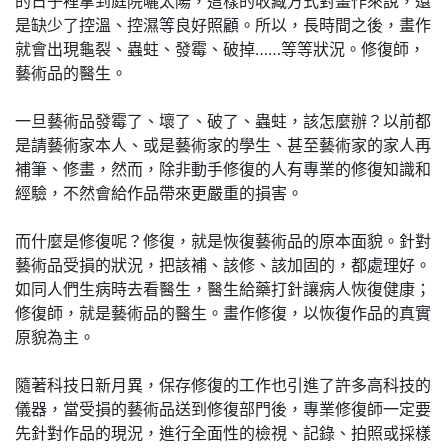
的日子裡拿到庭院曬太陽，這樣的收藏方式對畫作來說，還
是缺少了控溫、控濕等良好照顧。所以，長時間之後，畫作
就會出現龜裂、蟲蛀、發霉、破掉……等等狀況。修復師，
藝術品的醫生。
一旦藝術品發霉了、壞了、破了、蟲蛀，該怎麼辦？以前都
是請藝術家本人、或是藝術家的學生、甚至藝術家的家人再
補筆、修畫，然而，除非動手修復的人有專業的修復知識和
經驗，不然會給作品帶來更嚴重的損害。
而什麼是修復呢？修復，就是恢復藝術品的原本面貌。針對
藝術品受損的狀況，把該補、該修、該加固的，都處理好。
如同人們生病時去看醫生，醫生給藥打針讓病人恢復健康；
修復師，就是藝術品的醫生。畫作修復，以恢復作品的真實
原貌為主。
隨著科技日新月異，保存修復的工作也引進了許多高科技的
儀器，當受損的藝術品送到修復部門後，專業修復師一定要
先針對作品的現況，進行全面性的檢視、記錄、拍照或採樣