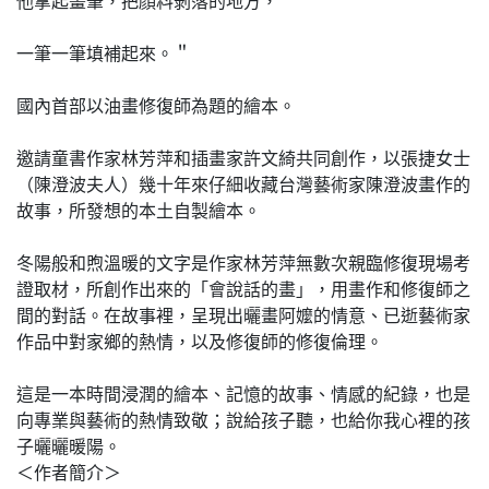
他拿起畫筆，把顏料剝落的地方，
一筆一筆填補起來。＂
國內首部以油畫修復師為題的繪本。
邀請童書作家林芳萍和插畫家許文綺共同創作，以張捷女士
（陳澄波夫人）幾十年來仔細收藏台灣藝術家陳澄波畫作的
故事，所發想的本土自製繪本。
冬陽般和煦溫暖的文字是作家林芳萍無數次親臨修復現場考
證取材，所創作出來的「會說話的畫」，用畫作和修復師之
間的對話。在故事裡，呈現出曬畫阿嬤的情意、已逝藝術家
作品中對家鄉的熱情，以及修復師的修復倫理。
這是一本時間浸潤的繪本、記憶的故事、情感的紀錄，也是
向專業與藝術的熱情致敬；說給孩子聽，也給你我心裡的孩
子曬曬暖陽。
＜作者簡介＞