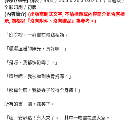
[裝訂/規格]
精裝 / 48頁 / 20.5 x 26 x 0.67 cm / 普通級 /
全彩印刷 / 初版
[內容簡介]
(出版商制式文字, 不論標題或內容簡介是否有標
示, 請都以『沒有附件、沒有贈品』為參考。)
＂庭院裡，一群畫在竊竊私語。
「曬曬溫暖的陽光，真好啊！」
「是呀，我都快發霉了。」
「還說呢，我被壓到快骨折囉。」
「那算什麼，我被蟲子咬得全身癢！」
所有的畫一聽，都笑了。
「噓－安靜點！有人來了。」其中一幅畫提醒大家。