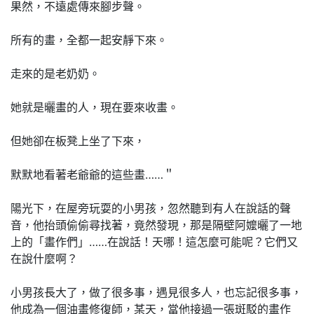
果然，不遠處傳來腳步聲。
所有的畫，全都一起安靜下來。
走來的是老奶奶。
她就是曬畫的人，現在要來收畫。
但她卻在板凳上坐了下來，
默默地看著老爺爺的這些畫……＂
陽光下，在屋旁玩耍的小男孩，忽然聽到有人在說話的聲
音，他抬頭偷偷尋找著，竟然發現，那是隔壁阿嬤曬了一地
上的「畫作們」……在說話！天哪！這怎麼可能呢？它們又
在說什麼啊？
小男孩長大了，做了很多事，遇見很多人，也忘記很多事，
他成為一個油畫修復師，某天，當他接過一張斑駁的畫作