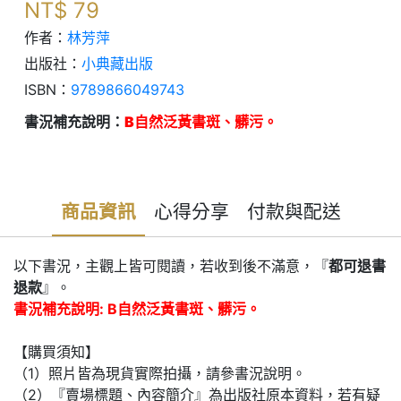
NT$
79
作者：
林芳萍
出版社：
小典藏出版
ISBN：
9789866049743
書況補充說明：
B自然泛黃書斑、髒污。
商品資訊
心得分享
付款與配送
以下書況，主觀上皆可閱讀，若收到後不滿意，『
都可退書
退款
』。
書況補充說明: B自然泛黃書斑、髒污。
【購買須知】
（1）照片皆為現貨實際拍攝，請參書況說明。
（2）『賣場標題、內容簡介』為出版社原本資料，若有疑