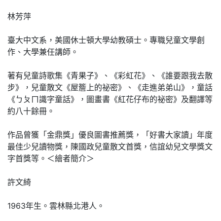
林芳萍
臺大中文系，美國休士頓大學幼教碩士。專職兒童文學創
作、大學兼任講師。
著有兒童詩歌集《青果子》、《彩虹花》、《誰要跟我去散
步》，兒童散文《屋簷上的祕密》、《走進弟弟山》，童話
《ㄅㄆㄇ識字童話》，圖畫書《紅花仔布的祕密》及翻譯等
約八十餘冊。
作品曾獲「金鼎獎」優良圖書推薦獎，「好書大家讀」年度
最佳少兒讀物獎，陳國政兒童散文首獎，信誼幼兒文學獎文
字首獎等。＜繪者簡介＞
許文綺
1963年生。雲林縣北港人。