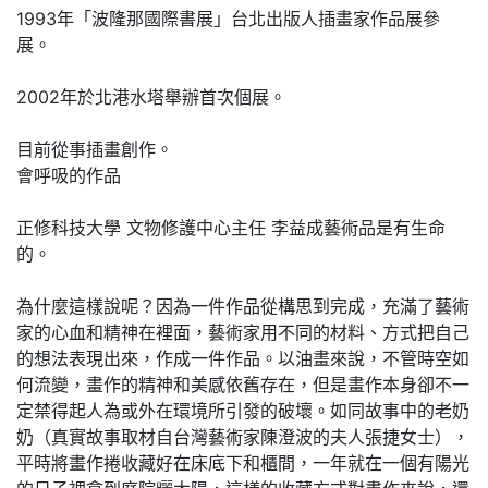
1993年「波隆那國際書展」台北出版人插畫家作品展參
展。
2002年於北港水塔舉辦首次個展。
目前從事插畫創作。
會呼吸的作品
正修科技大學 文物修護中心主任 李益成藝術品是有生命
的。
為什麼這樣說呢？因為一件作品從構思到完成，充滿了藝術
家的心血和精神在裡面，藝術家用不同的材料、方式把自己
的想法表現出來，作成一件作品。以油畫來說，不管時空如
何流變，畫作的精神和美感依舊存在，但是畫作本身卻不一
定禁得起人為或外在環境所引發的破壞。如同故事中的老奶
奶（真實故事取材自台灣藝術家陳澄波的夫人張捷女士），
平時將畫作捲收藏好在床底下和櫃間，一年就在一個有陽光