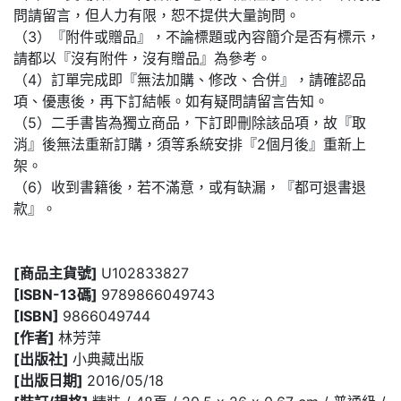
問請留言，但人力有限，恕不提供大量詢問。
（3）『附件或贈品』，不論標題或內容簡介是否有標示，
請都以『沒有附件，沒有贈品』為參考。
（4）訂單完成即『無法加購、修改、合併』，請確認品
項、優惠後，再下訂結帳。如有疑問請留言告知。
（5）二手書皆為獨立商品，下訂即刪除該品項，故『取
消』後無法重新訂購，須等系統安排『2個月後』重新上
架。
（6）收到書籍後，若不滿意，或有缺漏，『都可退書退
款』。
[商品主貨號]
U102833827
[ISBN-13碼]
9789866049743
[ISBN]
9866049744
[作者]
林芳萍
[出版社]
小典藏出版
[出版日期]
2016/05/18