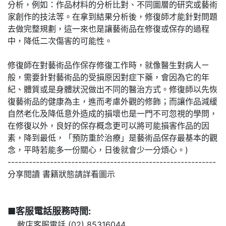
分析，例如：作品材料的分析比對、不同圖層的研究或藝術
家創作的技法等。在拿到結果分析後，修復師才能針對問題
去做完整規劃，這一來也是讓藝術品在修復或保存的過程
中，降低二次傷害的可能性。
修復師在對藝術品作保存修復工作時，就像醫生對病人ㄧ
般，需要針對藝術品的受損原因對症下藥，會因為它的年
紀、體質或是身體狀況做出不同的醫治方式。修復師以先恢
復藝術品的健康為主，進而考慮外觀的修飾；而讓作品減緩
自然老化及降低意外造成的損壞也是一門不可忽視的學問，
在修復以外，良好的保存概念更可以將可能損害作品的因
素，降到最低，「預防重於治療」是藝術品保存最基本的觀
念，平時若能多一份關心，日後就會少一分煩心。)
-----------------------------------------------------------
分享閱讀 書籍狀態請詳看圖示
■客服電話服務時間:
敝店客服電話 (02) 85316044