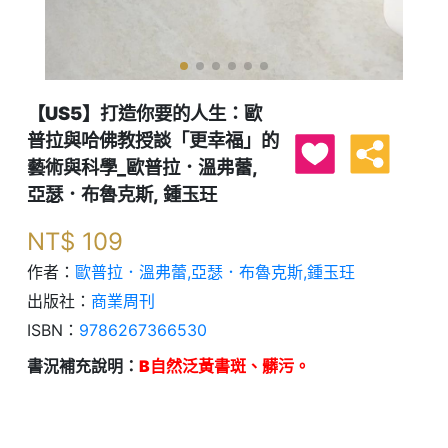
【US5】打造你要的人生：歐
普拉與哈佛教授談「更幸福」的
藝術與科學_歐普拉．溫弗蕾,
亞瑟．布魯克斯, 鍾玉玨
NT$
109
作者：
歐普拉．溫弗蕾,亞瑟．布魯克斯,鍾玉玨
出版社：
商業周刊
ISBN：
9786267366530
書況補充說明：
B自然泛黃書斑、髒污。