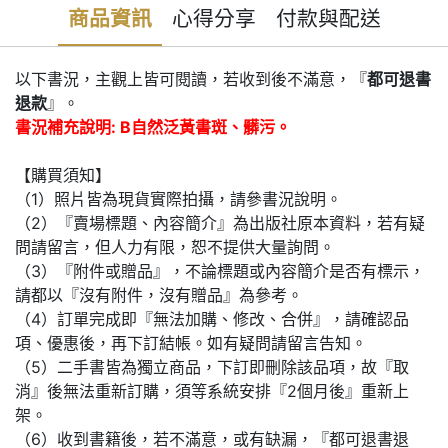
商品資訊
心得分享
付款與配送
以下書況，主觀上皆可閱讀，若收到後不滿意，『
都可退書
退款
』。
書況補充說明: B自然泛黃書斑、髒污。
【購買須知】
（1）照片皆為現貨實際拍攝，請參書況說明。
（2）『賣場標題、內容簡介』為出版社原本資料，若有疑
問請留言，但人力有限，恕不提供大量詢問。
（3）『附件或贈品』，不論標題或內容簡介是否有標示，
請都以『沒有附件，沒有贈品』為參考。
（4）訂單完成即『無法加購、修改、合併』，請確認品
項、優惠後，再下訂結帳。如有疑問請留言告知。
（5）二手書皆為獨立商品，下訂即刪除該品項，故『取
消』後無法重新訂購，須等系統安排『2個月後』重新上
架。
（6）收到書籍後，若不滿意，或有缺漏，『都可退書退