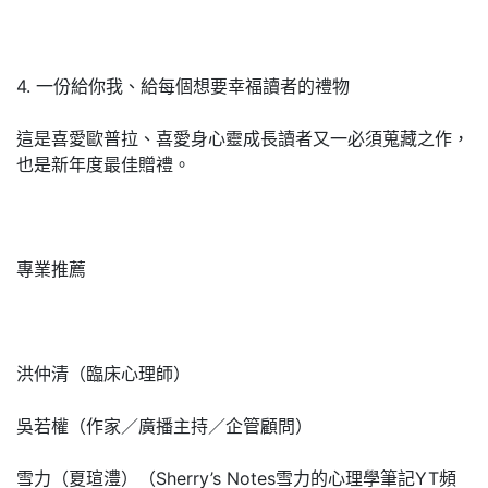
4. 一份給你我、給每個想要幸福讀者的禮物
這是喜愛歐普拉、喜愛身心靈成長讀者又一必須蒐藏之作，
也是新年度最佳贈禮。
專業推薦
洪仲清（臨床心理師）
吳若權（作家／廣播主持／企管顧問）
雪力（夏瑄澧）（Sherry’s Notes雪力的心理學筆記YT頻