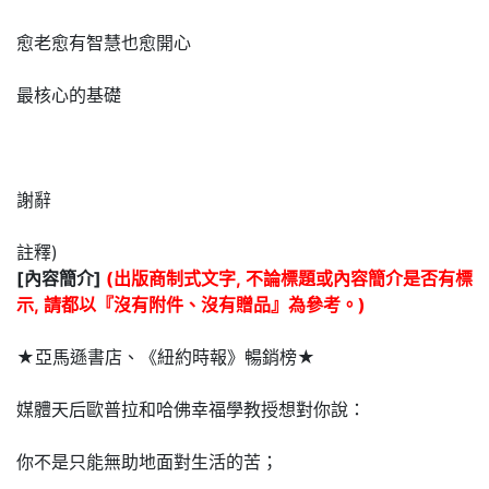
愈老愈有智慧也愈開心
最核心的基礎
謝辭
註釋)
[內容簡介]
(出版商制式文字, 不論標題或內容簡介是否有標
示, 請都以『沒有附件、沒有贈品』為參考。)
★亞馬遜書店、《紐約時報》暢銷榜★
媒體天后歐普拉和哈佛幸福學教授想對你說：
你不是只能無助地面對生活的苦；