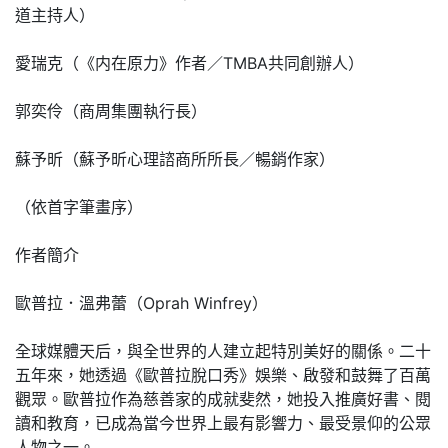
道主持人）
愛瑞克（《内在原力》作者／TMBA共同創辦人）
郭奕伶（商周集團執行長）
蘇予昕（蘇予昕心理諮商所所長／暢銷作家）
（依首字筆畫序）
作者簡介
歐普拉．溫弗蕾（Oprah Winfrey）
全球媒體天后，與全世界的人建立起特別美好的關係。二十
五年來，她透過《歐普拉脫口秀》娛樂、啟發和鼓舞了百萬
觀眾。歐普拉作為慈善家的成就斐然，她投入推廣好書、閱
讀和教育，已成為當今世界上最有影響力、最受景仰的公眾
人物之一。