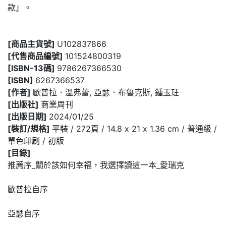
款』。
[商品主貨號]
U102837866
[代售商品編號]
101524800319
[ISBN-13碼]
9786267366530
[ISBN]
6267366537
[作者]
歐普拉．溫弗蕾, 亞瑟．布魯克斯, 鍾玉玨
[出版社]
商業周刊
[出版日期]
2024/01/25
[裝訂/規格]
平裝 / 272頁 / 14.8 x 21 x 1.36 cm / 普通級 /
單色印刷 / 初版
[目錄]
推薦序_關於該如何幸福，我選擇讀這一本_愛瑞克
歐普拉自序
亞瑟自序