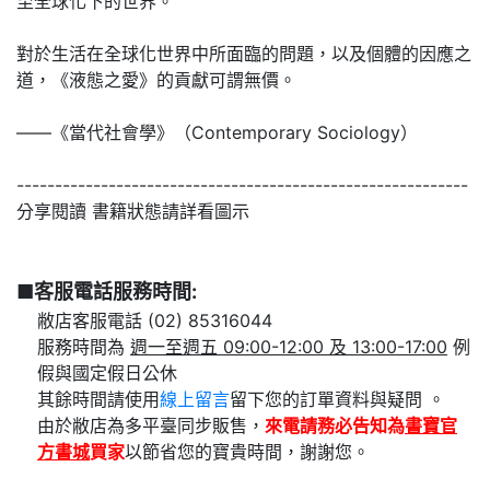
至全球化下的世界。
對於生活在全球化世界中所面臨的問題，以及個體的因應之
道，《液態之愛》的貢獻可謂無價。
——《當代社會學》（Contemporary Sociology）
-----------------------------------------------------------
分享閱讀 書籍狀態請詳看圖示
■客服電話服務時間:
敝店客服電話 (02) 85316044
服務時間為
週一至週五 09:00-12:00 及 13:00-17:00
例
假與國定假日公休
其餘時間請使用
線上留言
留下您的訂單資料與疑問 。
由於敝店為多平臺同步販售，
來電請務必告知為
書寶官
方書城
買家
以節省您的寶貴時間，謝謝您。