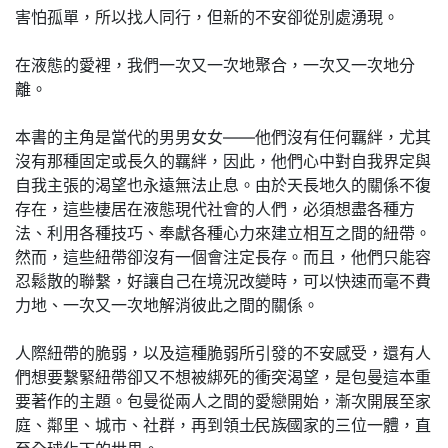
害怕孤單，所以找人同行，但新的不安卻從別處湧現。
在液態的愛裡，我們一次又一次地聚合，一次又一次地分
離。
本書的主角是當代的男男女女——他們沒有任何羈絆，尤其
沒有那種固定或長久的羈絆，因此，他們心中對自我界定與
自我主張的渴望也永遠無法止息。由於天長地久的關係不復
存在，這些棲居在液態現代社會的人們，必須想盡各種方
法、利用各種技巧、奉獻各種心力來建立相互之間的紐帶。
然而，這些紐帶卻沒有一個會注定長存。而且，他們只能容
忍鬆散的聯繫，好讓自己在境況改變時，可以快速而毫不費
力地、一次又一次地解消彼此之間的關係。
人際紐帶的脆弱，以及這種脆弱所引發的不安感受，還有人
們想要繫緊紐帶卻又不想被綁死的衝突渴望，是包曼這本重
要著作的主題。包曼從兩人之間的愛戀開始，漸次開展至家
庭、鄰里、城市、社群，再到領土∕民族∕國家的三位一體，直