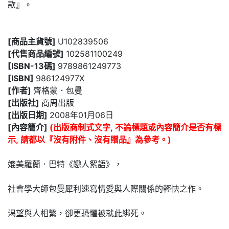
款』。
[商品主貨號]
U102839506
[代售商品編號]
102581100249
[ISBN-13碼]
9789861249773
[ISBN]
986124977X
[作者]
齊格蒙．包曼
[出版社]
商周出版
[出版日期]
2008年01月06日
[內容簡介]
(出版商制式文字, 不論標題或內容簡介是否有標
示, 請都以『沒有附件、沒有贈品』為參考。)
媲美羅蘭．巴特《戀人絮語》，
社會學大師包曼犀利速寫情愛與人際關係的輕快之作。
渴望與人相繫，卻更恐懼被就此綁死。