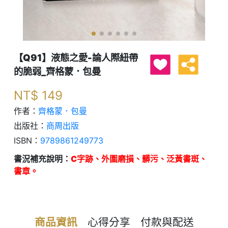
【Q91】液態之愛-論人際紐帶
的脆弱_齊格蒙．包曼
NT$
149
作者：
齊格蒙．包曼
出版社：
商周出版
ISBN：
9789861249773
書況補充說明：
C字跡、外圍磨損、髒污、泛黃書斑、
書章。
商品資訊
心得分享
付款與配送