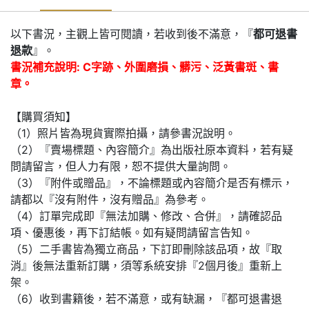
以下書況，主觀上皆可閱讀，若收到後不滿意，『
都可退書
退款
』。
書況補充說明: C字跡、外圍磨損、髒污、泛黃書斑、書
章。
【購買須知】
（1）照片皆為現貨實際拍攝，請參書況說明。
（2）『賣場標題、內容簡介』為出版社原本資料，若有疑
問請留言，但人力有限，恕不提供大量詢問。
（3）『附件或贈品』，不論標題或內容簡介是否有標示，
請都以『沒有附件，沒有贈品』為參考。
（4）訂單完成即『無法加購、修改、合併』，請確認品
項、優惠後，再下訂結帳。如有疑問請留言告知。
（5）二手書皆為獨立商品，下訂即刪除該品項，故『取
消』後無法重新訂購，須等系統安排『2個月後』重新上
架。
（6）收到書籍後，若不滿意，或有缺漏，『都可退書退