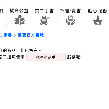
們
教育公益
買二手書
捐書/賣書
貼心服務
二手書
>
書寶官方書城
找的商品可能已售完。
忘了還可使用
服務喔!
找書小幫手