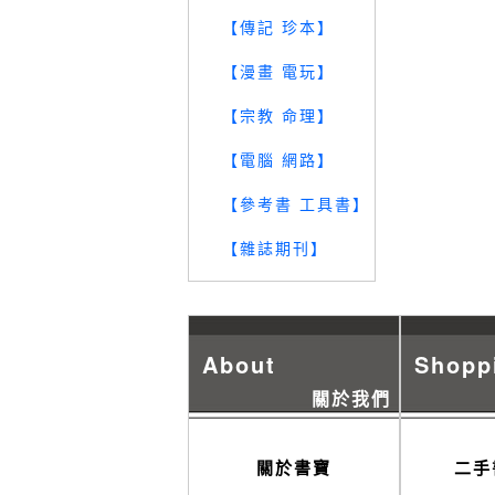
【傳記 珍本】
【漫畫 電玩】
【宗教 命理】
【電腦 網路】
【參考書 工具書】
【雜誌期刊】
About
Shopp
關於我們
關於書寶
二手