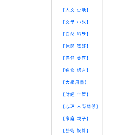
【人文 史地】
【文學 小說】
【自然 科學】
【休閒 嗜好】
【保健 美容】
【進修 語言】
【大學用書】
【財經 企管】
【心理 人際關係】
【家庭 親子】
【藝術 設計】