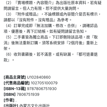
（2）『賣場標題、內容簡介』為出版社原本資料，若有疑
問請留言，但人力有限，恕不提供大量詢問。
（3）『附件或贈品』，不論標題或內容簡介是否有標示，
請都以『沒有附件，沒有贈品』為參考。
（4）訂單完成即『無法加購、修改、合併』，請確認品
項、優惠後，再下訂結帳。如有疑問請留言告知。
（5）二手書皆為獨立商品，下訂即刪除該品項，故『取
消』後無法重新訂購，須等系統安排『2個月後』重新上
架。
（6）收到書籍後，若不滿意，或有缺漏，『都可退書退
款』。
[商品主貨號]
U102840860
[代售商品編號]
102705100079
[ISBN-13碼]
9787806751930
[ISBN]
7806751939
[作者]
.
[出版社]
內蒙古文化出版社