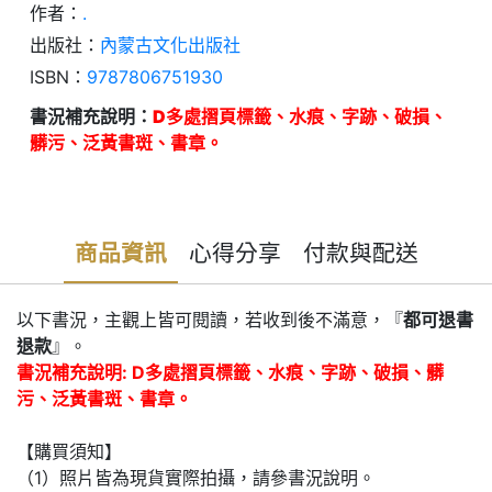
作者：
.
出版社：
內蒙古文化出版社
ISBN：
9787806751930
書況補充說明：
D多處摺頁標籤、水痕、字跡、破損、
髒污、泛黃書斑、書章。
商品資訊
心得分享
付款與配送
以下書況，主觀上皆可閱讀，若收到後不滿意，『
都可退書
退款
』。
書況補充說明: D多處摺頁標籤、水痕、字跡、破損、髒
污、泛黃書斑、書章。
【購買須知】
（1）照片皆為現貨實際拍攝，請參書況說明。