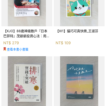
【XJO】88歲神級散戶『日本
【XI1】貓巧可真快樂_王淑芬
巴菲特』茂爺爺投資心法：用
「126法則」滾出18億円資產的
NT$
279
NT$
109
69年股海交易術_藤本茂, 賴惠
查看本書小書籤
鈴