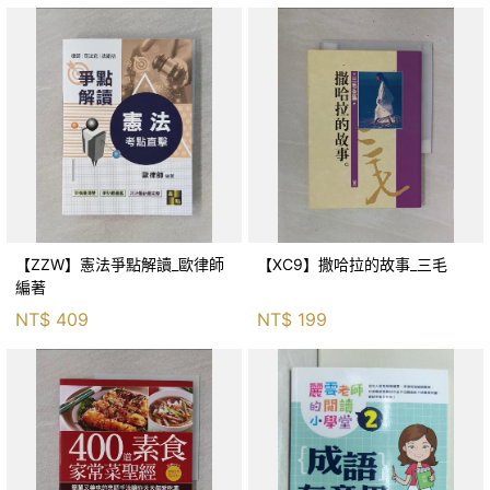
【ZZW】憲法爭點解讀_歐律師
【XC9】撒哈拉的故事_三毛
編著
NT$
409
NT$
199