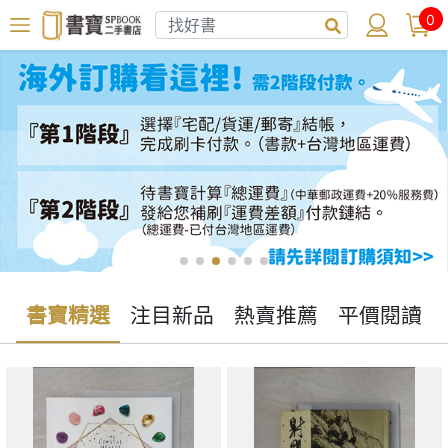
0
書寶精選
注目新品
熱賣推薦
平價閱讀