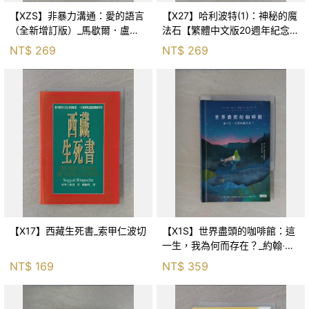
【XZS】非暴力溝通：愛的語言
【X27】哈利波特(1)：神秘的魔
（全新增訂版）_馬歇爾．盧森
法石【繁體中文版20週年紀念】
堡, 蕭寶森
_J.K.羅琳, 彭倩文
NT$
269
NT$
269
【X17】西藏生死書_索甲仁波切
【X1S】世界盡頭的咖啡館：這
一生，我為何而存在？_約翰‧史
崔勒基, Elsa
NT$
169
NT$
359