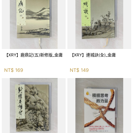
【XRY】鹿鼎記(五)新修版_金庸
【XRY】連城訣(全)_金庸
NT$
169
NT$
149