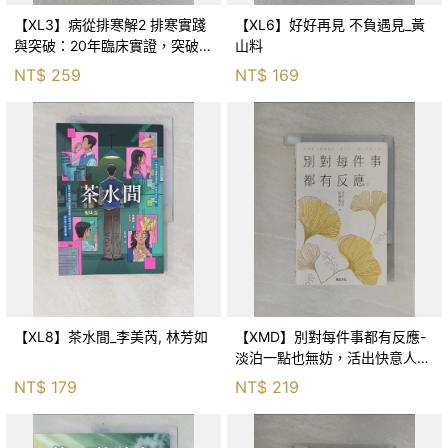
【XL3】病從排寒解2 排寒實踐
【XL6】好好再見 不負遇見_黃
與突破：20年臨床實證，突破排
山料
寒盲點，防治疫毒流感的中醫養
NT$
259
NT$
169
命方略！_李璧如
【XL8】茶水間_李美芮, 林芳如
【XMD】別對每件事都有反應-
淡泊一點也無妨，活出快意人生
的99個禪練習！_枡野俊明, 黃
NT$
179
NT$
219
薇嬪