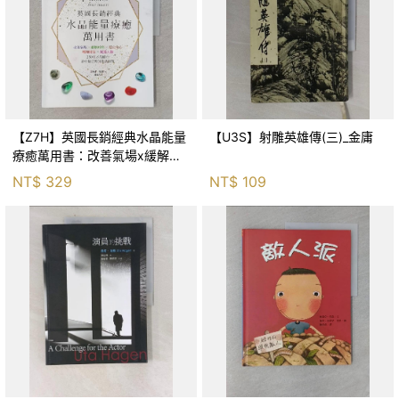
【Z7H】英國長銷經典水晶能量
【U3S】射雕英雄傳(三)_金庸
療癒萬用書：改善氣場x緩解疼
痛x穩定身心x增加財富x促進人
NT$
329
NT$
109
緣，250種水晶礦石給你最完整
的生活對策_菲利