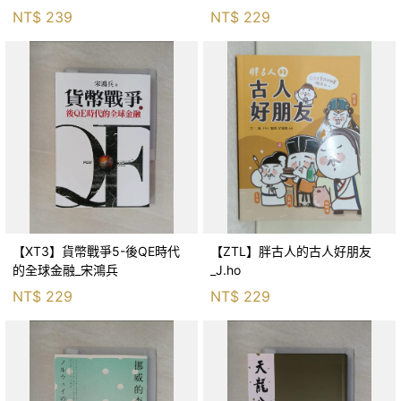
生存適應_柯智元
NT$
239
NT$
229
【XT3】貨幣戰爭5-後QE時代
【ZTL】胖古人的古人好朋友
的全球金融_宋鴻兵
_J.ho
NT$
229
NT$
229