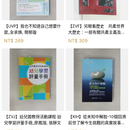
【UVP】我也不知道自己想要什
【ZVF】另眼看歷史 共產世界
麼_全承煥, 簡郁璇
大歷史：一部有關共產主義及共
產黨兩百年的興衰史_呂正理
NT$
269
NT$
309
【ZVJ】幼兒園教保活動課程 幼
【XIH】從未知中解脫-10個回溯
兒學習評量手冊_廖鳳瑞, 張靜文
前世了解今生挑戰的真實故事_
羅伯特．舒