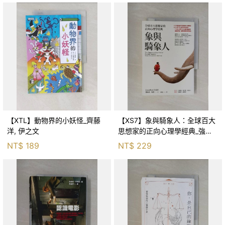
【XTL】動物界的小妖怪_齊藤
【XS7】象與騎象人：全球百大
洋, 伊之文
思想家的正向心理學經典_強納
森．海德, 李靜瑤
NT$
189
NT$
229