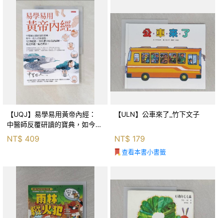
【UQJ】易學易用黃帝內經：
【ULN】公車來了_竹下文子
中醫師反覆研讀的寶典，如今一
般人也能實踐。12條經絡、365
NT$
409
NT$
179
個穴位白話詳解，經之所過，病
查看本書小書籤
之所治。_中里巴人