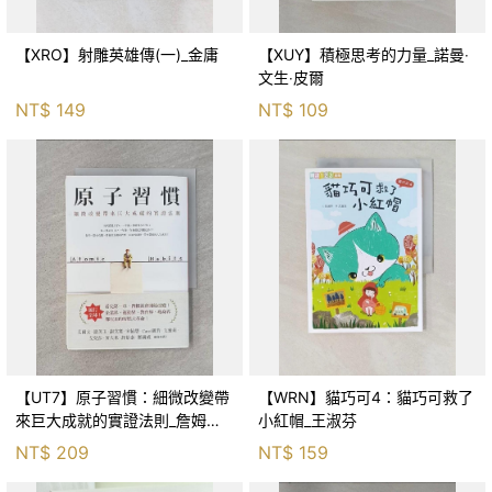
【XRO】射雕英雄傳(一)_金庸
【XUY】積極思考的力量_諾曼‧
文生‧皮爾
NT$
149
NT$
109
【UT7】原子習慣：細微改變帶
【WRN】貓巧可4：貓巧可救了
來巨大成就的實證法則_詹姆斯‧
小紅帽_王淑芬
克利爾, 蔡世偉
NT$
209
NT$
159