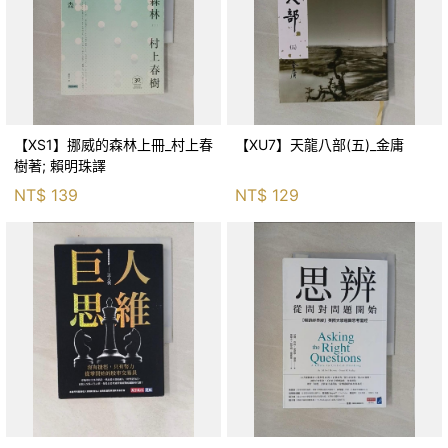
【XS1】挪威的森林上冊_村上春
【XU7】天龍八部(五)_金庸
樹著; 賴明珠譯
NT$
139
NT$
129