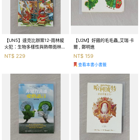
【UN5】達克比辦案12-雨林縱
【U2M】好餓的毛毛蟲_艾瑞‧卡
火犯：生物多樣性與熱帶雨林生
爾 , 鄭明進
態系_柯智元
NT$
229
NT$
159
查看本書小書籤