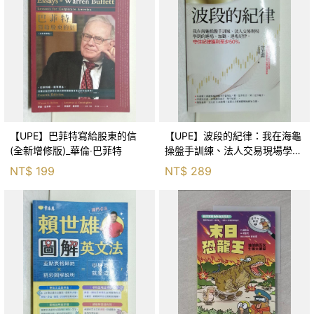
【UPE】巴菲特寫給股東的信
【UPE】波段的紀律：我在海龜
(全新增修版)_華倫‧巴菲特
操盤手訓練、法人交易現場學到
的進場、加碼、退場紀律，守住
NT$
199
NT$
289
紀律獲利至少50％_雷老闆