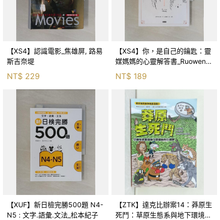
【XS4】認識電影_焦雄屏, 路易
【XS4】你，是自己的鑰匙：靈
斯吉奈堤
媒媽媽的心靈解答書_Ruowen
Huang
NT$
229
NT$
189
【XUF】新日檢完勝500題 N4-
【ZTK】達克比辦案14：莽原生
N5 : 文字.語彙.文法_松本紀子
死鬥：草原生態系與地下環境的