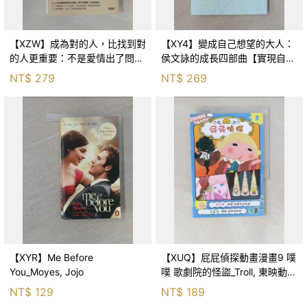
【XZW】成為對的人，比找到對
【XY4】變成自己想望的大人：
的人更重要：不是愛情出了問
侯文詠的成長四部曲【實現自
題，而是認知需要升級！_Mr. P
己】_侯文詠
NT$
279
NT$
269
【XYR】Me Before
【XUQ】屁屁偵探動畫漫畫9 噗
You_Moyes, Jojo
噗 歌劇院的怪盜_Troll, 東映動畫
株式會社, 張東君
NT$
129
NT$
189