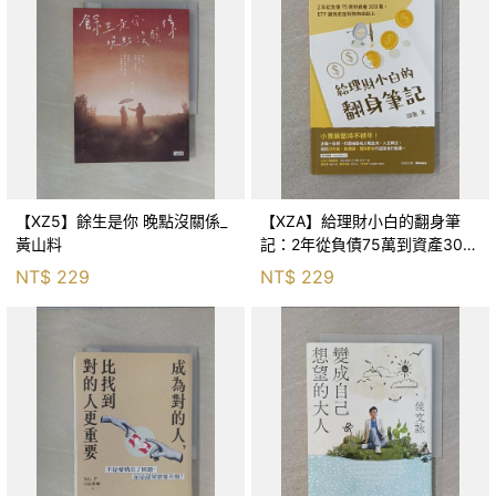
【XZ5】餘生是你 晚點沒關係_
【XZA】給理財小白的翻身筆
黃山料
記：2年從負債75萬到資產300
萬，ETF讓我走在財務自由路上_
NT$
229
NT$
229
鐵蛋