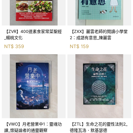
【ZVR】400道素食家常菜聖經
【ZXX】麗雲老師的閱讀小學堂
_楊桃文化
2：成語有意思_陳麗雲
NT$
359
NT$
159
【VWO】月老營業中1：靈魂功
【ZTL】生命之花的靈性法則2_
課_懷疑論者的通靈觀察
德隆瓦洛．默基瑟德