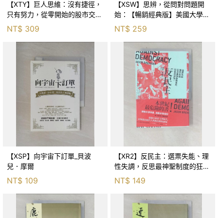
【XTY】巨人思維：沒有捷徑，
【XSW】思辨，從問對問題開
只有努力，從零開始的股市交易
始：【暢銷經典版】美國大學邏
員_巨人傑
輯思考聖經_尼爾．布朗, 史都
NT$
309
NT$
259
華．基里, 羅耀宗, 蔡宏明, 黃賓
星
【XSP】向宇宙下訂單_貝波
【XR2】反民主：選票失能、理
兒．摩爾
性失調，反思最神聖制度的狂亂
與神話！_傑森‧布倫南, 劉維人
NT$
109
NT$
149