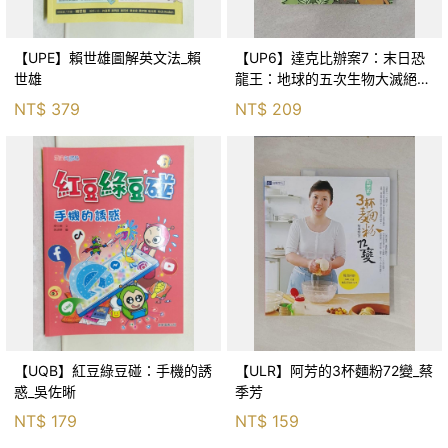
【UPE】賴世雄圖解英文法_賴
【UP6】達克比辦案7：末日恐
世雄
龍王：地球的五次生物大滅絕_
胡妙芬
NT$
379
NT$
209
【UQB】紅豆綠豆碰：手機的誘
【ULR】阿芳的3杯麵粉72變_蔡
惑_吳佐晰
季芳
NT$
179
NT$
159