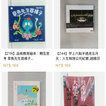
【Z1N】品格教育繪本：轉念思
【Z44】早上六點半遇見五月
考 章魚先生買褲子
天：人生無限公司紀實_趙雅芬
(Octopants)_蘇西‧西尼爾, 黃筱
NT$
169
NT$
169
茵