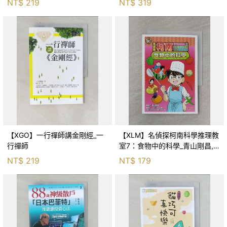
NT$
219
NT$
319
【XGO】一行禪師講金剛經_一
【XLM】名偵探柯南科學推理教
行禪師
室7：食物中的科學_青山剛昌,
Galileo工房, 黃薇嬪
NT$
219
NT$
179