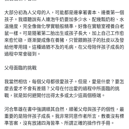
大部分初為人父母的人，可能都是邊拿著書本、邊養第一個
孩子。我還聽說有人連泡牛奶要加多少水、配幾瓢奶粉、水
溫幾度，完全像做化學實驗般精準，好像在實驗室裡養白老
鼠一樣。可是隨著第二胎出生或孩子長大，加上自己工作愈
來愈忙碌，逐漸變成像在養豬，只管餵飽孩子的肚皮以及發
給他零用錢。這種過猶不及的毛病，在父母陪伴孩子成長的
過程中常會碰到。
父母面臨的挑戰
我當然相信，每個父母都很愛孩子。但是，愛是什麼？要怎
麼去愛才不會有差錯？父母在付出愛的過程中所面臨的挑
戰，就是如何避開付出得太多或太少這兩個極端。
河合隼雄在書中強調順其自然，順著父母與孩子的個性，最
重要的是陪伴孩子成長。我非常同意作者所言，教養沒有標
準答案，沒有放諸四海皆準、所謂正確的操作作手冊。