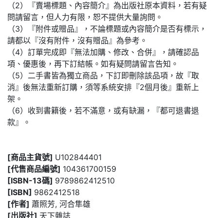
（2）『賣場標題、內容簡介』為出版社原本資料，若有疑
問請留言，但人力有限，恕不提供大量詢問。
（3）『附件或贈品』，不論標題或內容簡介是否有標示，
請都以『沒有附件，沒有贈品』為參考。
（4）訂單完成即『無法加購、修改、合併』，請確認品
項、優惠後，再下訂結帳。如有疑問請留言告知。
（5）二手書皆為獨立商品，下訂即刪除該品項，故『取
消』後無法重新訂購，須等系統安排『2個月後』重新上
架。
（6）收到書籍後，若不滿意，或有缺漏，『都可退書退
款』。
[商品主貨號]
U102844401
[代售商品編號]
104361700159
[ISBN-13碼]
9789862412510
[ISBN]
9862412518
[作者]
蕭照芳, 河合隼雄
[出版社]
天下雜誌