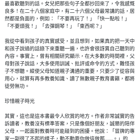
最喜歡聽到的話。女兒把那些句子全都抄回來了，令我感慨
良多！在二十八個家庭中，有二十六個父母最常講的話，居
然都是負面的，例如：「不要再玩了！」「快一點啦！」
「不要煩我！」「去彈鋼琴！」「東西呢？」
我從中看到孩子的真實感受，並且想到，如果真的把一天中
和孩子說過的話錄下來重聽一遍，也許會很訝異自己聽到的
內容。事實上，曾有相關研究顯示，在大多數的時間裡，父
母對孩子說話，大多使用訓誡、批評或命令的方式，難怪孩
子不想聽。縱使父母知道親子溝通的重要，只要少了從容與
用心，就算有再多教養知識、讀了無數親子教育書籍，都將
徒勞無功。
珍惜親子時光
其實，這也是這本書最令人欣賞的地方。作者非常誠實的告
訴讀者，教養沒有標準答案，只是像個好朋友，誠懇的陪伴
父母，一起面對教養時可能碰到的困擾。他說：「冒牌的專
家一副很了不起的樣子，動不動要你做這做那……。」的