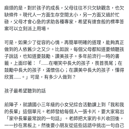
麻煩的是，對於孩子的成長，父母往往不只欠缺觀念，也欠
缺條件。現代人一方面生存空間太小，另一方面又過於忙
碌，父母才會心急的求助各種專家，希望有速食般的標準答
案可以立刻派上用場。
可是，如果少了從容的心情，再簡單明確的道理，能夠真正
做到的人依舊少之又少。比如說，每個父母都知道要傾聽孩
子說話，也知道要鼓勵、讚美孩子。多年前流行一時的書
籤，上面印著：「……在嘲笑中長大的孩子，畏首畏尾；在
鼓勵中長大的孩子，滿懷信心；在讚美中長大的孩子，懂得
欣賞……。」可是，有多少人做到？
孩子最希望聽到的話
前陣子，就讀國小三年級的小女兒綜合活動課上到「我和我
的長輩」這個單元。老師發給每個人一張卡片，要大家寫出
「家中長輩最常說的一句話」。老師把大家的卡片收回後，
一一抄在黑板上，然後要小朋友從這些話語中挑出一句自己