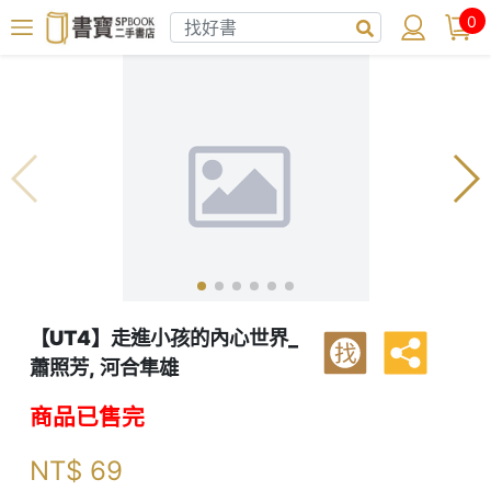
0
【UT4】走進小孩的內心世界_
找
蕭照芳, 河合隼雄
商品已售完
NT$
69