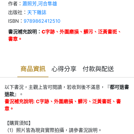
作者：
蕭照芳,河合隼雄
出版社：
天下雜誌
ISBN：
9789862412510
書況補充說明：
C字跡、外圍磨損、髒污、泛黃書斑、
書章。
商品資訊
心得分享
付款與配送
以下書況，主觀上皆可閱讀，若收到後不滿意，『
都可退書
退款
』。
書況補充說明: C字跡、外圍磨損、髒污、泛黃書斑、書
章。
【購買須知】
（1）照片皆為現貨實際拍攝，請參書況說明。