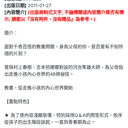
[出版日期]
2011-01-27
[內容簡介]
(出版商制式文字, 不論標題或內容簡介是否有標
示, 請都以『沒有附件、沒有贈品』為參考。)
簡介：
面對千奇百怪的教養問題，身為父母的你，是否曾有不知所
措的片刻？
曾與村上春樹、吉本芭娜娜對談的河合隼雄大師，為父母指
出走進小孩內心世界的48條祕徑。
教養，從走進小孩的內心世界開始
【重點特色】
★ 為了使內容淺顯易懂，特別採用Q＆A的問答形式，依序
從孩子的出生階段談起，一直到青春期為止。