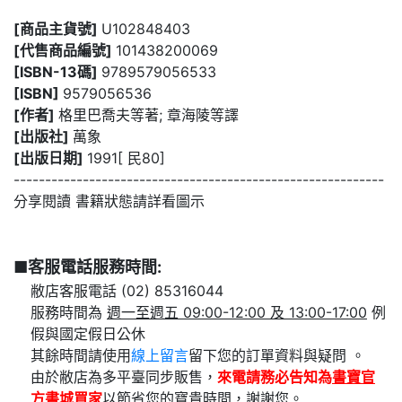
[商品主貨號]
U102848403
[代售商品編號]
101438200069
[ISBN-13碼]
9789579056533
[ISBN]
9579056536
[作者]
格里巴喬夫等著; 章海陵等譯
[出版社]
萬象
[出版日期]
1991[ 民80]
-----------------------------------------------------------
分享閱讀 書籍狀態請詳看圖示
■客服電話服務時間:
敝店客服電話 (02) 85316044
服務時間為
週一至週五 09:00-12:00 及 13:00-17:00
例
假與國定假日公休
其餘時間請使用
線上留言
留下您的訂單資料與疑問 。
由於敝店為多平臺同步販售，
來電請務必告知為
書寶官
方書城
買家
以節省您的寶貴時間，謝謝您。