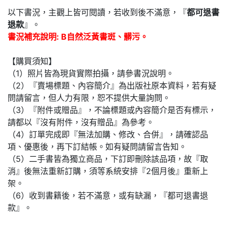
以下書況，主觀上皆可閱讀，若收到後不滿意，『
都可退書
退款
』。
書況補充說明: B自然泛黃書斑、髒污。
【購買須知】
（1）照片皆為現貨實際拍攝，請參書況說明。
（2）『賣場標題、內容簡介』為出版社原本資料，若有疑
問請留言，但人力有限，恕不提供大量詢問。
（3）『附件或贈品』，不論標題或內容簡介是否有標示，
請都以『沒有附件，沒有贈品』為參考。
（4）訂單完成即『無法加購、修改、合併』，請確認品
項、優惠後，再下訂結帳。如有疑問請留言告知。
（5）二手書皆為獨立商品，下訂即刪除該品項，故『取
消』後無法重新訂購，須等系統安排『2個月後』重新上
架。
（6）收到書籍後，若不滿意，或有缺漏，『都可退書退
款』。