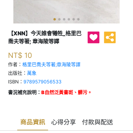
【XNN】今天誰會犧牲_格里巴
喬夫等著; 章海陵等譯
NT$
10
作者：
格里巴喬夫等著;章海陵等譯
出版社：
萬象
ISBN：
9789579056533
書況補充說明：
B自然泛黃書斑、髒污。
商品資訊
心得分享
付款與配送