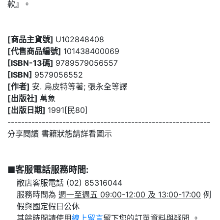
款』。
[商品主貨號]
U102848408
[代售商品編號]
101438400069
[ISBN-13碼]
9789579056557
[ISBN]
9579056552
[作者]
安. 烏皮特等著; 張永全等譯
[出版社]
萬象
[出版日期]
1991[民80]
-----------------------------------------------------------
分享閱讀 書籍狀態請詳看圖示
■客服電話服務時間:
敝店客服電話 (02) 85316044
服務時間為
週一至週五 09:00-12:00 及 13:00-17:00
例
假與國定假日公休
其餘時間請使用
線上留言
留下您的訂單資料與疑問 。