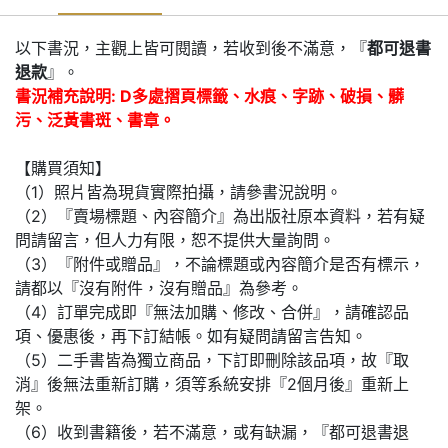
以下書況，主觀上皆可閱讀，若收到後不滿意，『
都可退書
退款
』。
書況補充說明: D多處摺頁標籤、水痕、字跡、破損、髒
污、泛黃書斑、書章。
【購買須知】
（1）照片皆為現貨實際拍攝，請參書況說明。
（2）『賣場標題、內容簡介』為出版社原本資料，若有疑
問請留言，但人力有限，恕不提供大量詢問。
（3）『附件或贈品』，不論標題或內容簡介是否有標示，
請都以『沒有附件，沒有贈品』為參考。
（4）訂單完成即『無法加購、修改、合併』，請確認品
項、優惠後，再下訂結帳。如有疑問請留言告知。
（5）二手書皆為獨立商品，下訂即刪除該品項，故『取
消』後無法重新訂購，須等系統安排『2個月後』重新上
架。
（6）收到書籍後，若不滿意，或有缺漏，『都可退書退