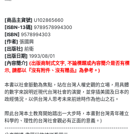
[商品主貨號]
U102865660
[ISBN-13碼]
9789578994300
[ISBN]
9578994303
[作者]
張國興
[出版社]
前衛
[出版日期]
1993/08/01
[內容簡介]
(出版商制式文字, 不論標題或內容簡介是否有標
示, 請都以『沒有附件、沒有贈品』為參考。)
本書以社會脈動為焦點，站在台灣人權史觀的立場，用具體
的數字來說明近現代台灣社會的演變，並穿插美國及日本的
政經情況，以供台灣人思考未來前途時作為他山之石。
際此台灣本土教育開始踏出一大步時，本書對台灣青年確立
科學的、理性的台灣社會觀必有正面的意義。)
-----------------------------------------------------------