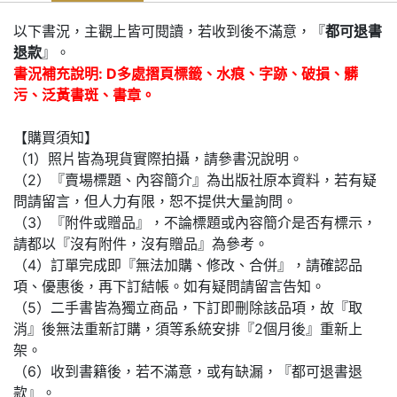
以下書況，主觀上皆可閱讀，若收到後不滿意，『
都可退書
退款
』。
書況補充說明: D多處摺頁標籤、水痕、字跡、破損、髒
污、泛黃書斑、書章。
【購買須知】
（1）照片皆為現貨實際拍攝，請參書況說明。
（2）『賣場標題、內容簡介』為出版社原本資料，若有疑
問請留言，但人力有限，恕不提供大量詢問。
（3）『附件或贈品』，不論標題或內容簡介是否有標示，
請都以『沒有附件，沒有贈品』為參考。
（4）訂單完成即『無法加購、修改、合併』，請確認品
項、優惠後，再下訂結帳。如有疑問請留言告知。
（5）二手書皆為獨立商品，下訂即刪除該品項，故『取
消』後無法重新訂購，須等系統安排『2個月後』重新上
架。
（6）收到書籍後，若不滿意，或有缺漏，『都可退書退
款』。