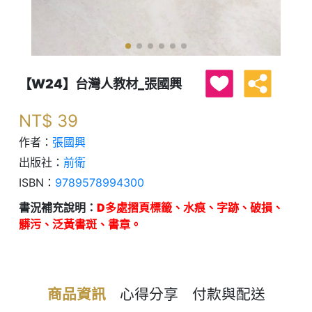
【W24】台灣人教材_張國興
NT$
39
作者：
張國興
出版社：
前衛
ISBN：
9789578994300
書況補充說明：
D多處摺頁標籤、水痕、字跡、破損、
髒污、泛黃書斑、書章。
商品資訊
心得分享
付款與配送