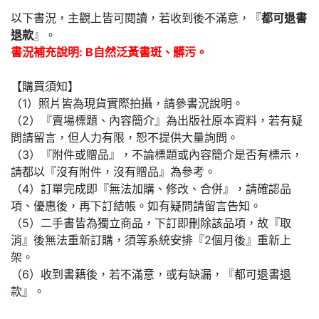
以下書況，主觀上皆可閱讀，若收到後不滿意，『
都可退書
退款
』。
書況補充說明: B自然泛黃書斑、髒污。
【購買須知】
（1）照片皆為現貨實際拍攝，請參書況說明。
（2）『賣場標題、內容簡介』為出版社原本資料，若有疑
問請留言，但人力有限，恕不提供大量詢問。
（3）『附件或贈品』，不論標題或內容簡介是否有標示，
請都以『沒有附件，沒有贈品』為參考。
（4）訂單完成即『無法加購、修改、合併』，請確認品
項、優惠後，再下訂結帳。如有疑問請留言告知。
（5）二手書皆為獨立商品，下訂即刪除該品項，故『取
消』後無法重新訂購，須等系統安排『2個月後』重新上
架。
（6）收到書籍後，若不滿意，或有缺漏，『都可退書退
款』。