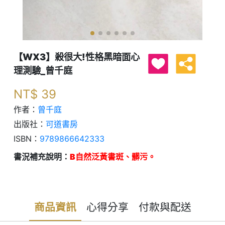
【WX3】殺很大!性格黑暗面心
理測驗_曾千庭
NT$
39
作者：
曾千庭
出版社：
可道書房
ISBN：
9789866642333
書況補充說明：
B自然泛黃書斑、髒污。
商品資訊
心得分享
付款與配送