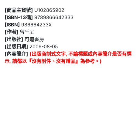
[商品主貨號]
U102865902
[ISBN-13碼]
9789866642333
[ISBN]
986664233X
[作者]
曾千庭
[出版社]
可道書房
[出版日期]
2009-08-05
[內容簡介]
(出版商制式文字, 不論標題或內容簡介是否有標
示, 請都以『沒有附件、沒有贈品』為參考。)