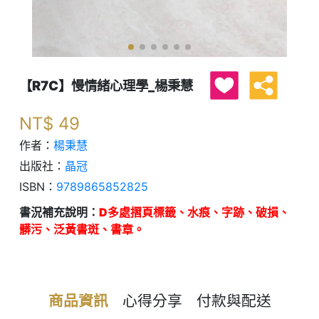
【R7C】慢情緒心理學_楊秉慧
NT$
49
作者：
楊秉慧
出版社：
晶冠
ISBN：
9789865852825
書況補充說明：
D多處摺頁標籤、水痕、字跡、破損、
髒污、泛黃書斑、書章。
商品資訊
心得分享
付款與配送