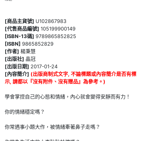
[商品主貨號]
U102867983
[代售商品編號]
105199900149
[ISBN-13碼]
9789865852825
[ISBN]
9865852829
[作者]
楊秉慧
[出版社]
晶冠
[出版日期]
2017-01-24
[內容簡介]
(出版商制式文字, 不論標題或內容簡介是否有標
示, 請都以『沒有附件、沒有贈品』為參考。)
學會掌控自己的心態和情緒，內心就會變得安靜而有力！
你的情緒穩定嗎？
你常遇事小題大作，被情緒牽著鼻子走嗎？