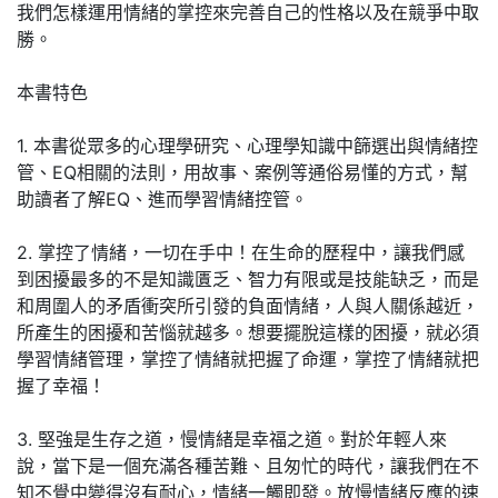
我們怎樣運用情緒的掌控來完善自己的性格以及在競爭中取
勝。
本書特色
1. 本書從眾多的心理學研究、心理學知識中篩選出與情緒控
管、EQ相關的法則，用故事、案例等通俗易懂的方式，幫
助讀者了解EQ、進而學習情緒控管。
2. 掌控了情緒，一切在手中！在生命的歷程中，讓我們感
到困擾最多的不是知識匱乏、智力有限或是技能缺乏，而是
和周圍人的矛盾衝突所引發的負面情緒，人與人關係越近，
所產生的困擾和苦惱就越多。想要擺脫這樣的困擾，就必須
學習情緒管理，掌控了情緒就把握了命運，掌控了情緒就把
握了幸福！
3. 堅強是生存之道，慢情緒是幸福之道。對於年輕人來
說，當下是一個充滿各種苦難、且匆忙的時代，讓我們在不
知不覺中變得沒有耐心，情緒一觸即發。放慢情緒反應的速