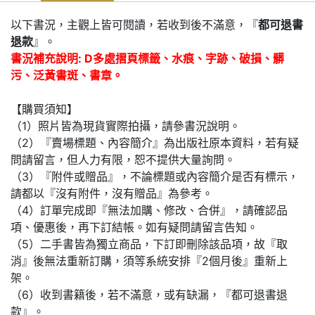
以下書況，主觀上皆可閱讀，若收到後不滿意，『
都可退書
退款
』。
書況補充說明: D多處摺頁標籤、水痕、字跡、破損、髒
污、泛黃書斑、書章。
【購買須知】
（1）照片皆為現貨實際拍攝，請參書況說明。
（2）『賣場標題、內容簡介』為出版社原本資料，若有疑
問請留言，但人力有限，恕不提供大量詢問。
（3）『附件或贈品』，不論標題或內容簡介是否有標示，
請都以『沒有附件，沒有贈品』為參考。
（4）訂單完成即『無法加購、修改、合併』，請確認品
項、優惠後，再下訂結帳。如有疑問請留言告知。
（5）二手書皆為獨立商品，下訂即刪除該品項，故『取
消』後無法重新訂購，須等系統安排『2個月後』重新上
架。
（6）收到書籍後，若不滿意，或有缺漏，『都可退書退
款』。