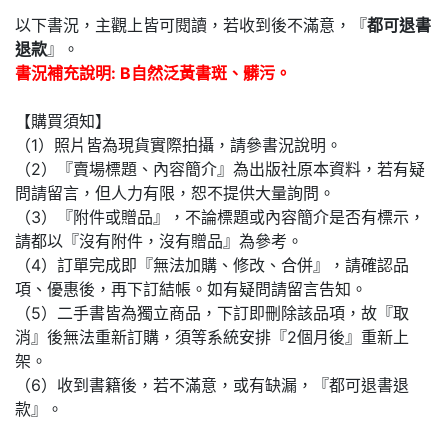
以下書況，主觀上皆可閱讀，若收到後不滿意，『
都可退書
退款
』。
書況補充說明: B自然泛黃書斑、髒污。
【購買須知】
（1）照片皆為現貨實際拍攝，請參書況說明。
（2）『賣場標題、內容簡介』為出版社原本資料，若有疑
問請留言，但人力有限，恕不提供大量詢問。
（3）『附件或贈品』，不論標題或內容簡介是否有標示，
請都以『沒有附件，沒有贈品』為參考。
（4）訂單完成即『無法加購、修改、合併』，請確認品
項、優惠後，再下訂結帳。如有疑問請留言告知。
（5）二手書皆為獨立商品，下訂即刪除該品項，故『取
消』後無法重新訂購，須等系統安排『2個月後』重新上
架。
（6）收到書籍後，若不滿意，或有缺漏，『都可退書退
款』。