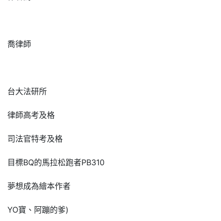
喬律師
台大法研所
律師高考及格
司法官特考及格
目標BQ的馬拉松跑者PB310
夢想成為繪本作者
YO寶、阿蹦的爹)