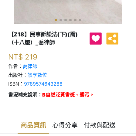
【Z18】民事訴訟法(下)(喬)
（十八版）_喬律師
NT$
219
作者：
喬律師
出版社：
讀享數位
ISBN：
9789574643288
書況補充說明：
B自然泛黃書斑、髒污。
商品資訊
心得分享
付款與配送