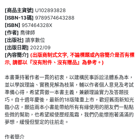
[商品主貨號]
U102893828
[ISBN-13碼]
9789574643288
[ISBN]
957464328X
[作者]
喬律師
[出版社]
讀享數位
[出版日期]
2022/09
[內容簡介]
(出版商制式文字, 不論標題或內容簡介是否有標
示, 請都以『沒有附件、沒有贈品』為參考。)
本書秉持著作者一貫的初衷，以建構民事訴訟法體系為本，
並以學說理論、實務見解為枝葉，輔以作者個人意見及考試
準備心得，希望貫徹一本書主義，兼顧理論實力及答題技
巧。自十週年慶後，最新的18版隆重上市，歡迎舊雨新知光
臨小店，願這兩本小書能帶給所有有緣使用的朋友們一點點
些微的幫助，也希望縱使歷經風霜，我們仍能懷抱著滿滿的
夢想，緩慢但堅定的往前走。
作者簡介